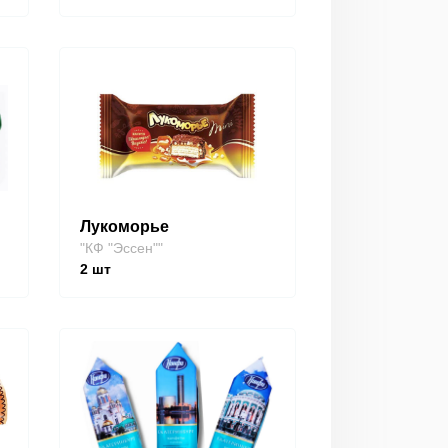
Лукоморье
"КФ "Эссен""
2
шт