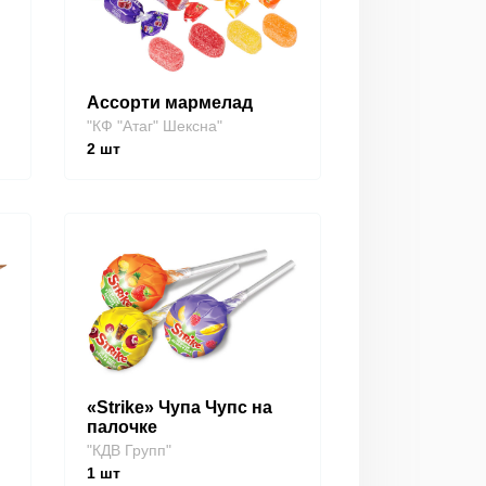
Ассорти мармелад
"КФ "Атаг" Шексна"
2
шт
«Strike» Чупа Чупс на
палочке
"КДВ Групп"
1
шт