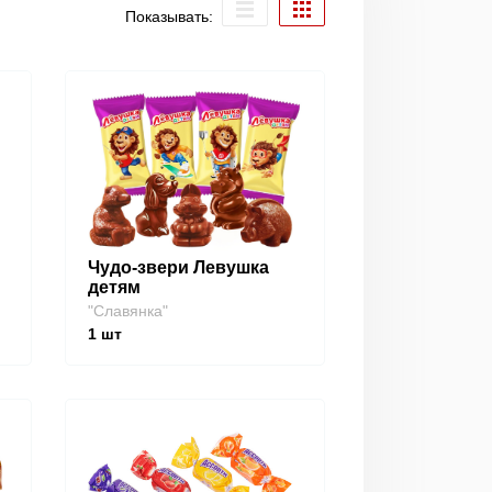
Показывать:
Чудо-звери Левушка
детям
"Славянка"
1
шт