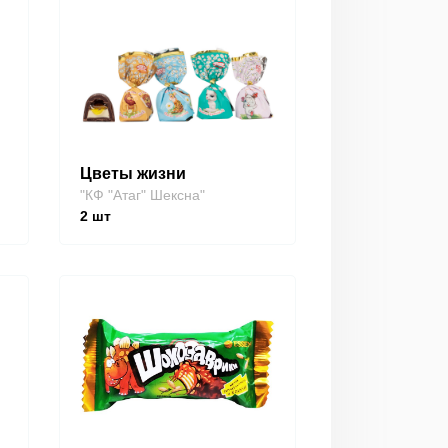
Цветы жизни
"КФ "Атаг" Шексна"
2
шт