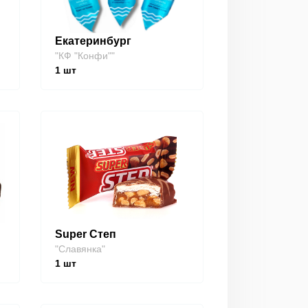
Екатеринбург
"КФ "Конфи""
1
шт
Super Степ
"Славянка"
1
шт