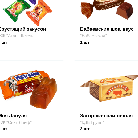
Хрустящий закусон
Бабаевские шок. вкус
КФ "Атаг" Шексна"
"Бабаевская"
2
шт
1
шт
Моя Лапуля
Загорская сливочная
КФ "Свит Лайф""
"КДВ Групп"
2
шт
2
шт