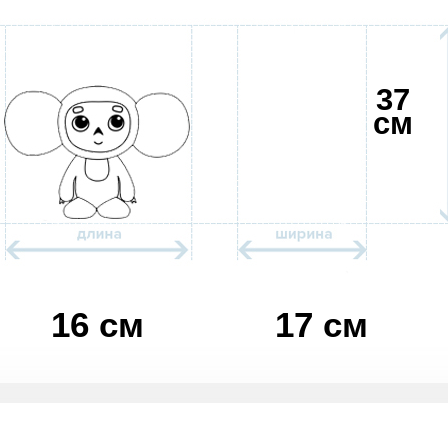
37
см
16 см
17 см