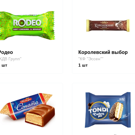
Родео
Королевский выбор
КДВ Групп"
"КФ "Эссен""
2
шт
1
шт