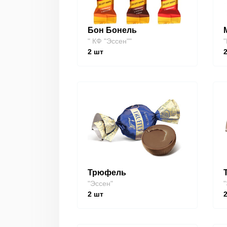
Бон Бонель
" КФ "Эссен""
"
2
шт
Трюфель
"Эссен"
"
2
шт