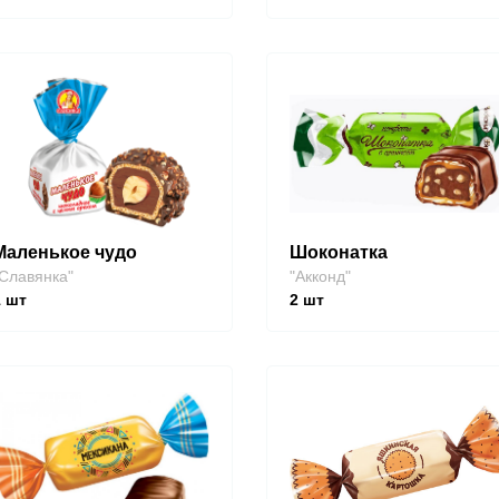
Маленькое чудо
Шоконатка
Славянка"
"Акконд"
1
шт
2
шт