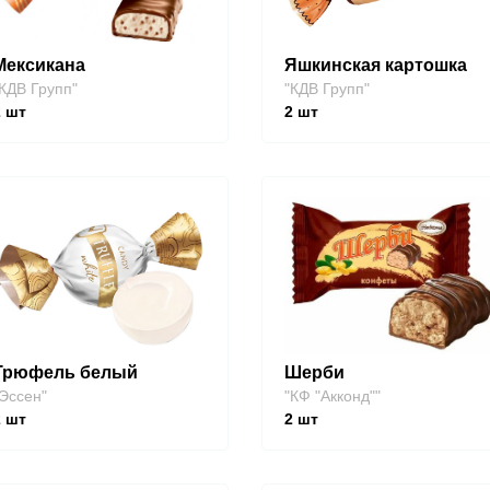
Мексикана
Яшкинская картошка
КДВ Групп"
"КДВ Групп"
2
шт
2
шт
Трюфель белый
Шерби
Эссен"
"КФ "Акконд""
2
шт
2
шт