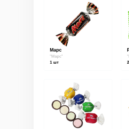
Марс
"Марс"
"
1
шт