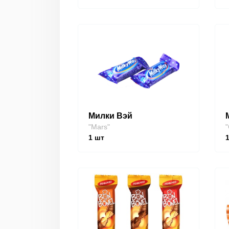
Милки Вэй
"Mars"
"
1
шт