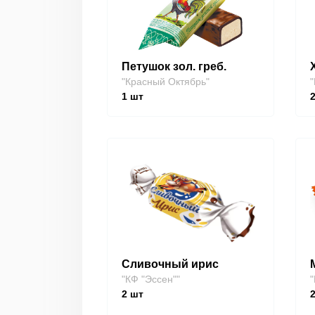
Петушок зол. греб.
"Красный Октябрь"
"
1
шт
Сливочный ирис
"КФ "Эссен""
"
2
шт