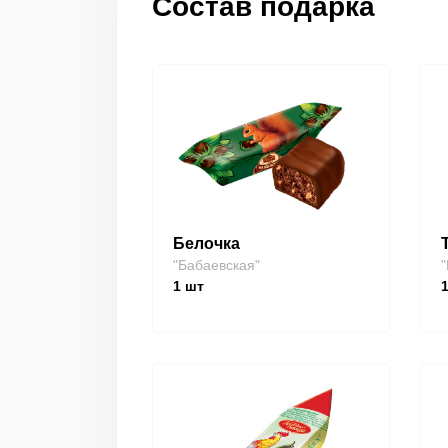
Состав подарка
Белочка
"Бабаевская"
"
1
шт