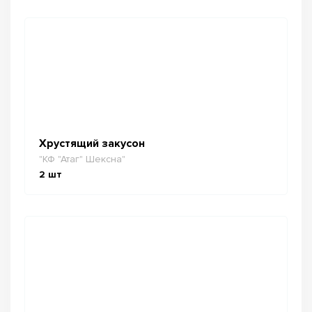
Хрустящий закусон
"КФ "Атаг" Шексна"
2
шт