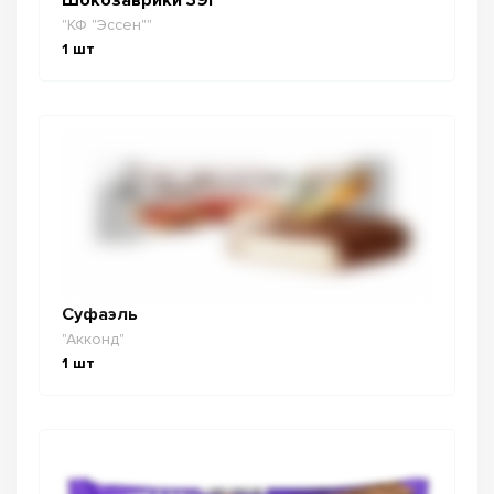
"КФ "Эссен""
1
шт
Суфаэль
"Акконд"
1
шт