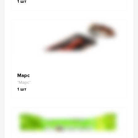
1
шт
Марс
"Марс"
1
шт