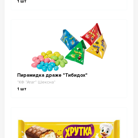
1
шт
Пирамидка драже "Тибидох"
"КФ "Атаг" Шексна"
1
шт