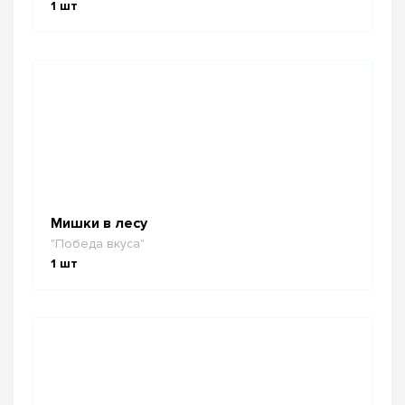
1
шт
Мишки в лесу
"Победа вкуса"
1
шт