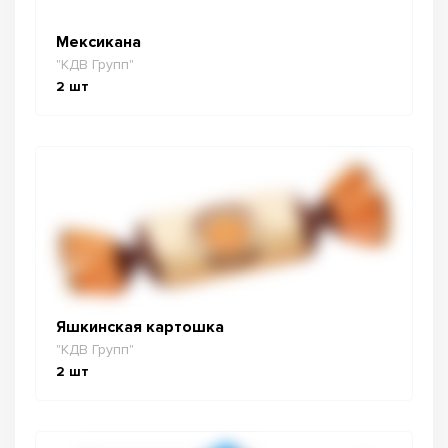
Мексикана
"КДВ Групп"
2
шт
Яшкинская картошка
"КДВ Групп"
2
шт