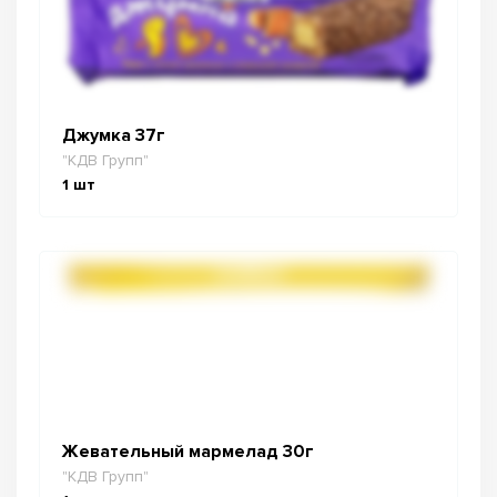
Джумка 37г
"КДВ Групп"
1
шт
Жевательный мармелад 30г
"КДВ Групп"