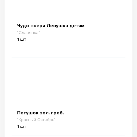
Чудо-звери Левушка детям
"Славянка"
1
шт
Петушок зол. греб.
"Красный Октябрь"
1
шт