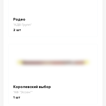
Родео
"КДВ Групп"
2
шт
Королевский выбор
"КФ "Эссен""
1
шт