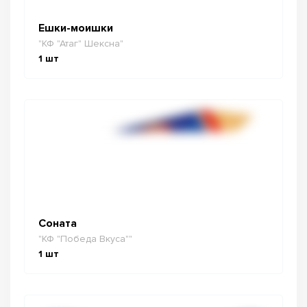
Ешки-моишки
"КФ "Атаг" Шексна"
1
шт
Соната
"КФ "Победа Вкуса""
1
шт