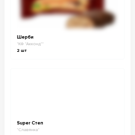
Шерби
"КФ "Акконд""
2
шт
Super Степ
"Славянка"