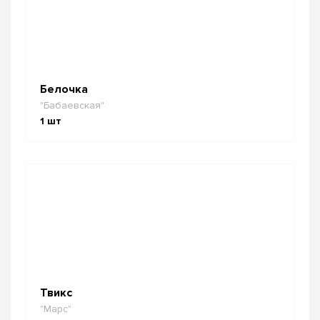
Белочка
"Бабаевская"
1
шт
Твикс
"Марс"