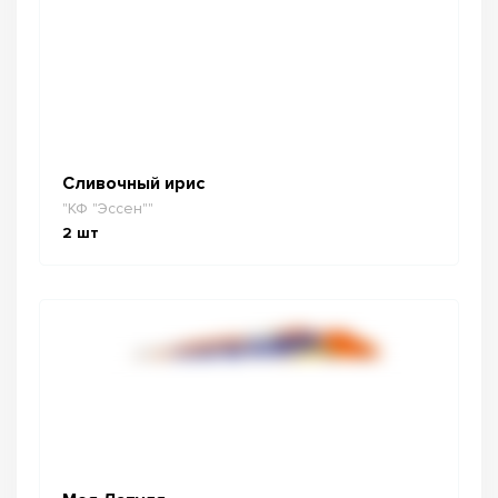
Сливочный ирис
"КФ "Эссен""
2
шт