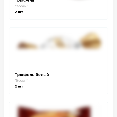
Трюфель
"Эссен"
2
шт
Трюфель белый
"Эссен"
2
шт