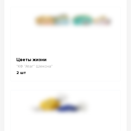
Цветы жизни
"КФ "Атаг" Шексна"
2
шт