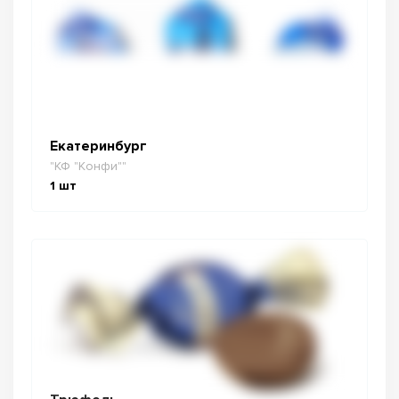
Екатеринбург
"КФ "Конфи""
1
шт