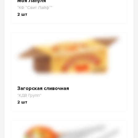
Моя Лапуля
"КФ "Свит Лайф""
2
шт
Загорская сливочная
"КДВ Групп"
2
шт