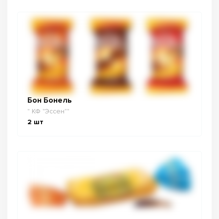
Бон Бонель
" КФ "Эссен""
2
шт