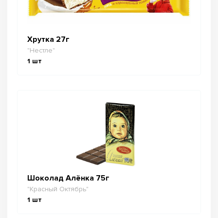
Хрутка 27г
"Нестле"
1
шт
Шоколад Алёнка 75г
"Красный Октябрь"
1
шт