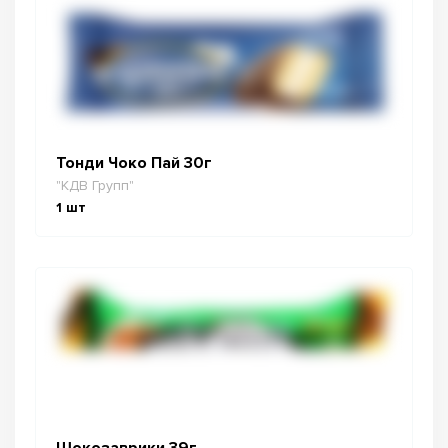
Тонди Чоко Пай 30г
"КДВ Групп"
1
шт
Шокозаврики 39г