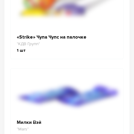
«Strike» Чупа Чупс на палочке
"КДВ Групп"
1
шт
Милки Вэй
"Mars"