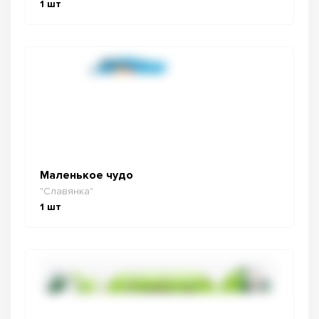
1
шт
Маленькое чудо
"Славянка"
1
шт