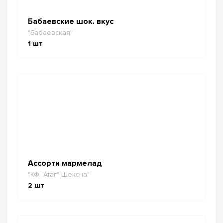
Бабаевские шок. вкус
"Бабаевская"
1
шт
Ассорти мармелад
"КФ "Атаг" Шексна"
2
шт