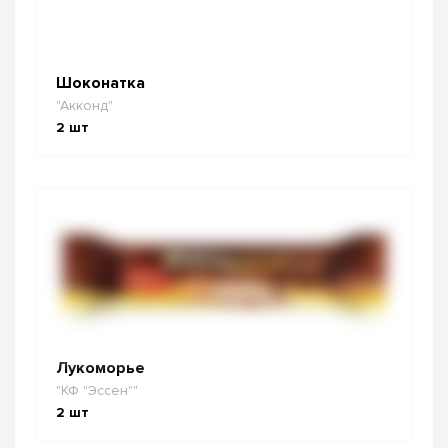
Шоконатка
"Акконд"
2
шт
Лукоморье
"КФ "Эссен""
2
шт