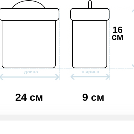
16
см
24 см
9 см