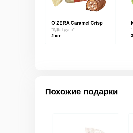
O`ZERA Caramel Crisp
"КДВ Групп"
"
2
шт
Похожие подарки