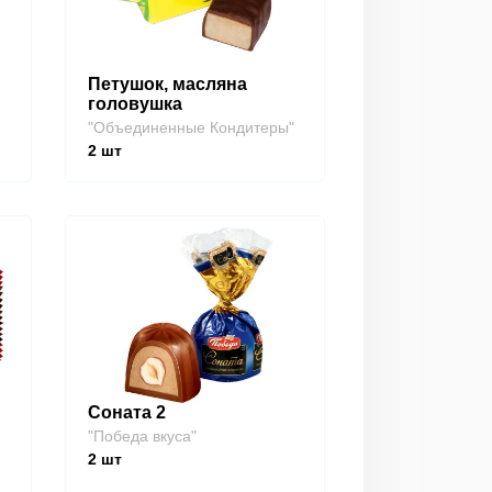
Петушок, масляна
головушка
"Объединенные Кондитеры"
2
шт
Соната 2
"Победа вкуса"
2
шт