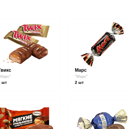
Твикс
Марс
Марс"
"Марс"
2
шт
2
шт