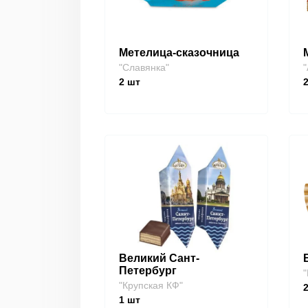
Метелица-сказочница
"Славянка"
"
2
шт
Великий Сант-
Петербург
"
"Крупская КФ"
1
шт