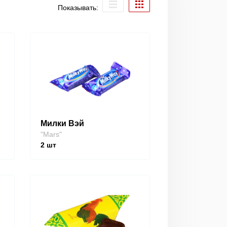
Показывать:
Милки Вэй
"Mars"
2
шт