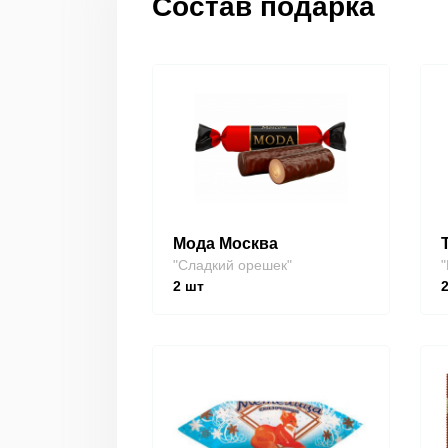
Состав подарка
Мода Москва
"Сладкий орешек"
"
2
шт