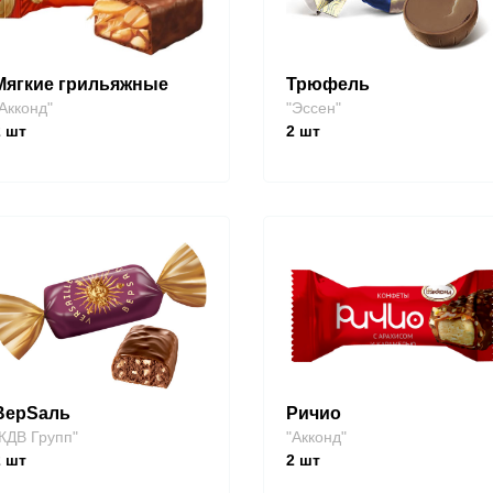
Мягкие грильяжные
Трюфель
Акконд"
"Эссен"
2
шт
2
шт
ВерSаль
Ричио
КДВ Групп"
"Акконд"
2
шт
2
шт