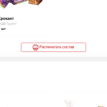
Крокант
КДВ Групп"
3
шт
Распечатать состав