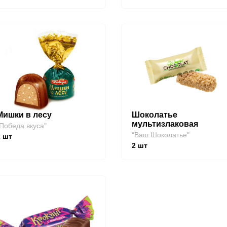
Мишки в лесу
Шоколатье
мультизлаковая
Победа вкуса"
"Ваш Шоколатье"
2
шт
2
шт