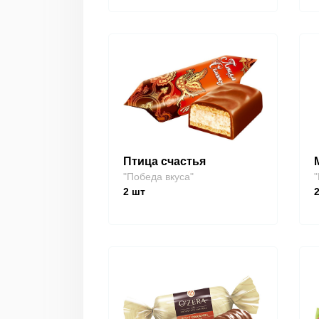
Птица счастья
"Победа вкуса"
"
2
шт