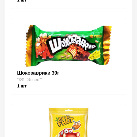
1
шт
Шокозаврики 39г
"КФ "Эссен""
1
шт