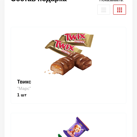
Твикс
"Марс"
1
шт