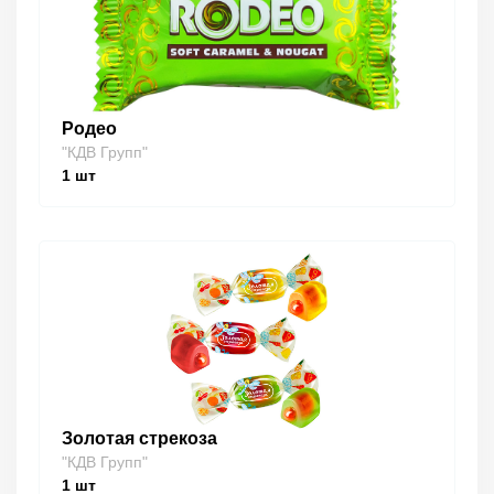
Родео
"КДВ Групп"
1
шт
Золотая стрекоза
"КДВ Групп"
1
шт