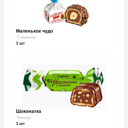
Маленькое чудо
"Славянка"
1
шт
Шоконатка
"Акконд"
1
шт