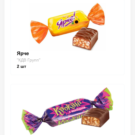
Ярче
"КДВ Групп"
2
шт