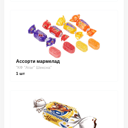
Ассорти мармелад
"КФ "Атаг" Шексна"
1
шт