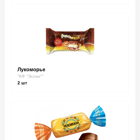
Лукоморье
"КФ "Эссен""
2
шт