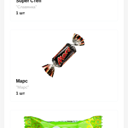
Super Степ
"Славянка"
1
шт
Марс
"Марс"
1
шт