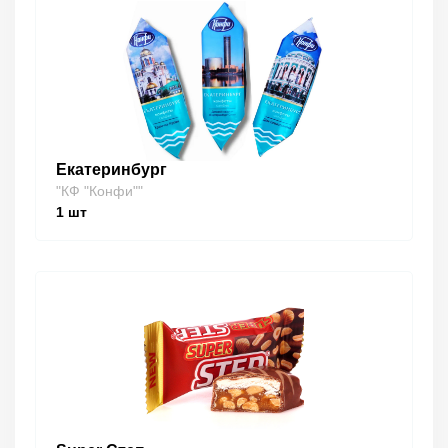
Екатеринбург
"КФ "Конфи""
1
шт