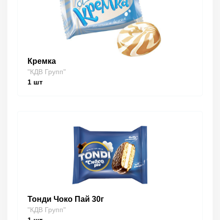
Кремка
"КДВ Групп"
1
шт
Тонди Чоко Пай 30г
"КДВ Групп"