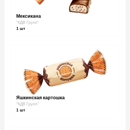
Мексикана
"КДВ Групп"
1
шт
Яшкинская картошка
"КДВ Групп"
1
шт