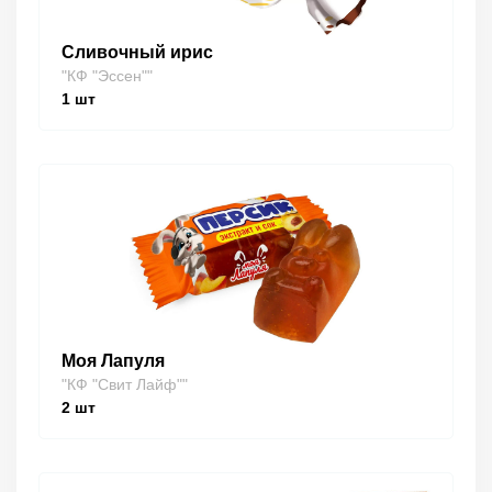
Сливочный ирис
"КФ "Эссен""
1
шт
Моя Лапуля
"КФ "Свит Лайф""
2
шт