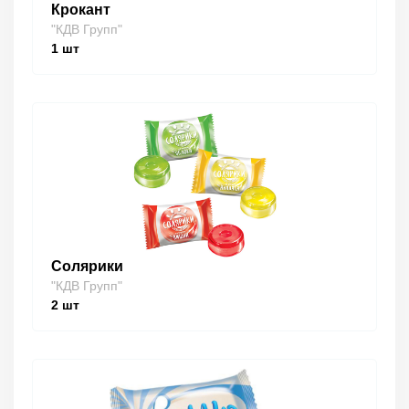
Крокант
"КДВ Групп"
1
шт
Солярики
"КДВ Групп"
2
шт