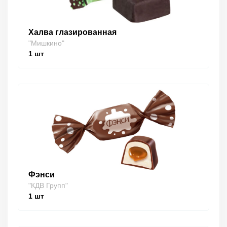
Халва глазированная
"Мишкино"
1
шт
Фэнси
"КДВ Групп"
1
шт