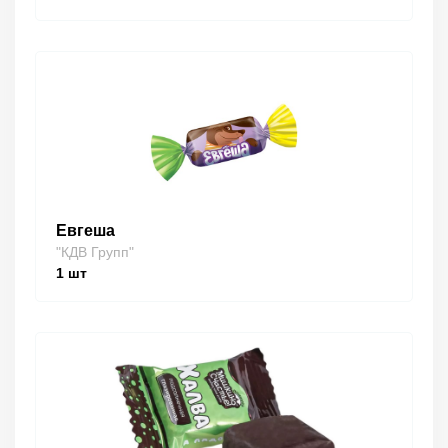
Евгеша
"КДВ Групп"
1
шт