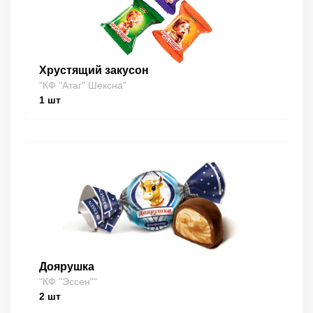
Хрустящий закусон
"КФ "Атаг" Шексна"
1
шт
Доярушка
"КФ "Эссен""
2
шт