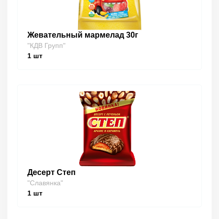
Жевательный мармелад 30г
"КДВ Групп"
1
шт
Десерт Степ
"Славянка"
1
шт