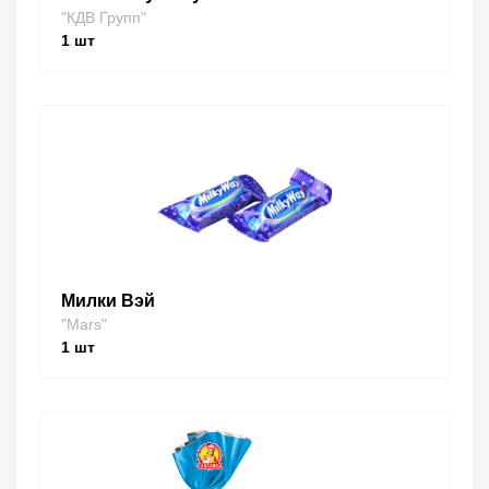
"КДВ Групп"
1
шт
Милки Вэй
"Mars"
1
шт