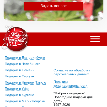
Задать вопрос
Подарки в Екатеринбурге
Подарки в Челябинске
Подарки в Тюмени
Согласие на обработку
персональных данных
Подарки в Сургуте
Политика
Подарки в Нижнем Тагиле
конфиденциальности
Подарки в Уфе
"Фабрика подарков".
Подарки в Кургане
Новогодние подарки для
детей.
Подарки в Магнитогорске
1997-2026