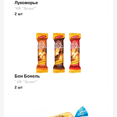
Лукоморье
"КФ "Эссен""
2
шт
Бон Бонель
" КФ "Эссен""
2
шт