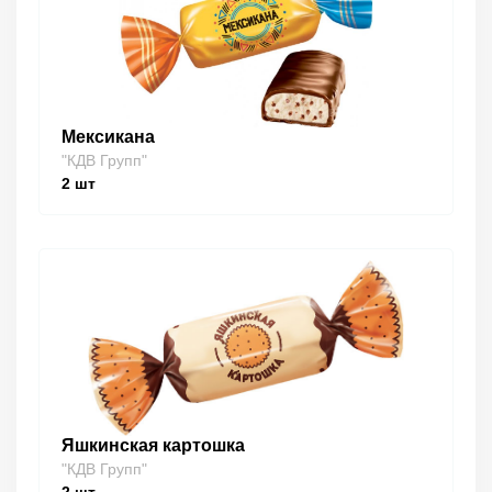
Мексикана
"КДВ Групп"
2
шт
Яшкинская картошка
"КДВ Групп"