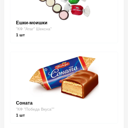
Ешки-моишки
"КФ "Атаг" Шексна"
1
шт
Соната
"КФ "Победа Вкуса""
1
шт