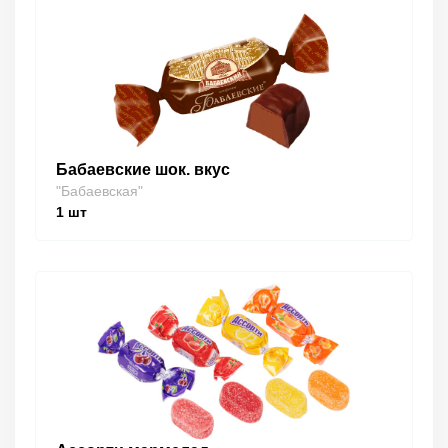
Бабаевские шок. вкус
"Бабаевская"
1
шт