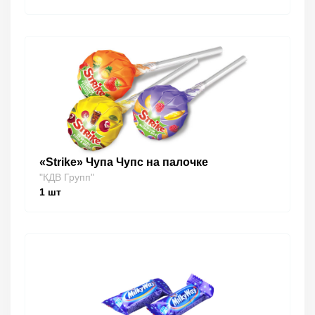
«Strike» Чупа Чупс на палочке
"КДВ Групп"
1
шт