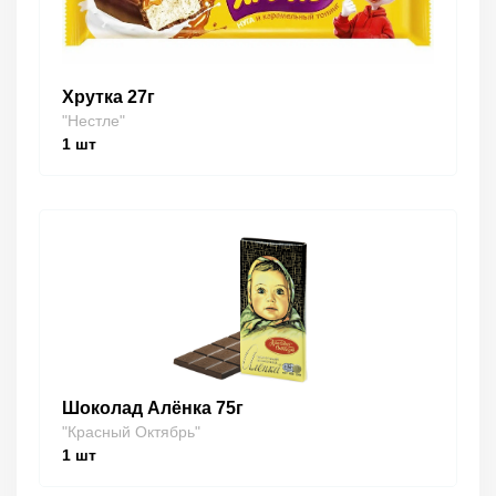
Хрутка 27г
"Нестле"
1
шт
Шоколад Алёнка 75г
"Красный Октябрь"
1
шт