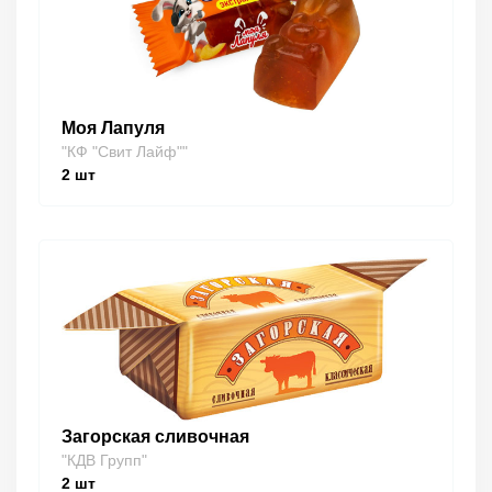
Моя Лапуля
"КФ "Свит Лайф""
2
шт
Загорская сливочная
"КДВ Групп"
2
шт