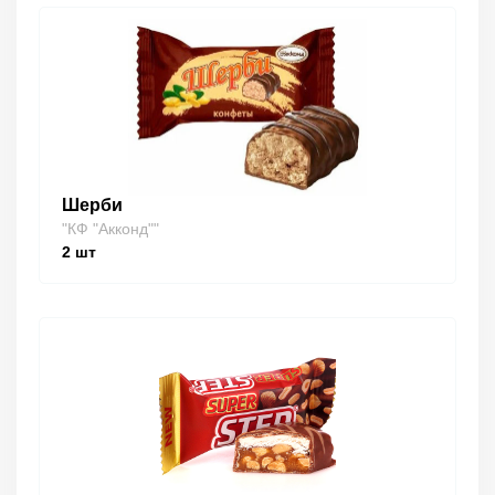
Шерби
"КФ "Акконд""
2
шт