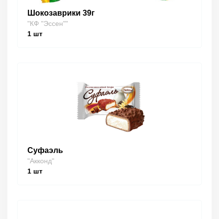
Шокозаврики 39г
"КФ "Эссен""
1
шт
Суфаэль
"Акконд"
1
шт