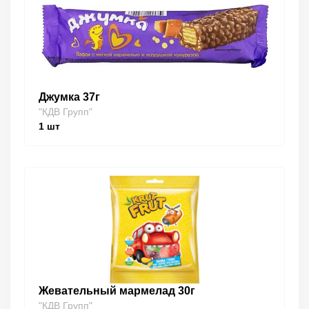
Джумка 37г
"КДВ Групп"
1
шт
Жевательный мармелад 30г
"КДВ Групп"