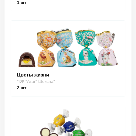
1
шт
Цветы жизни
"КФ "Атаг" Шексна"
2
шт