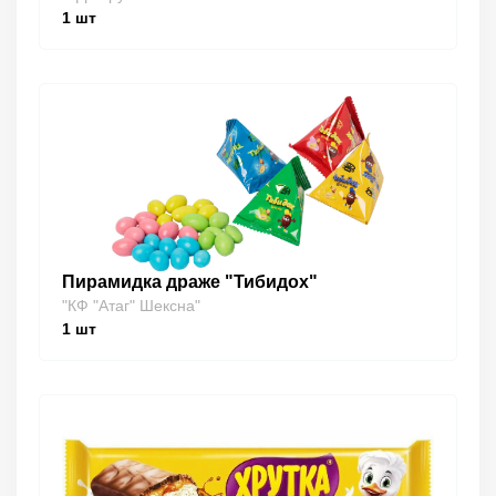
1
шт
Пирамидка драже "Тибидох"
"КФ "Атаг" Шексна"
1
шт