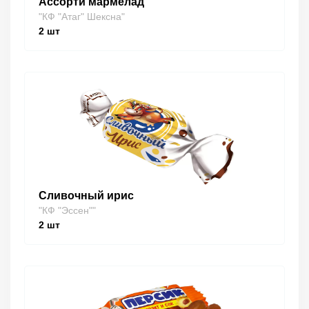
Ассорти мармелад
"КФ "Атаг" Шексна"
2
шт
Сливочный ирис
"КФ "Эссен""
2
шт