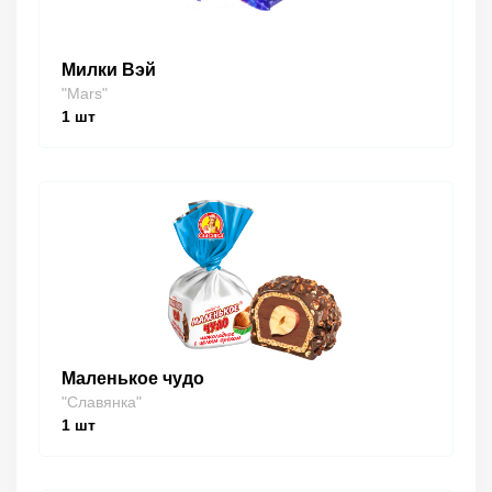
Милки Вэй
"Mars"
1
шт
Маленькое чудо
"Славянка"
1
шт