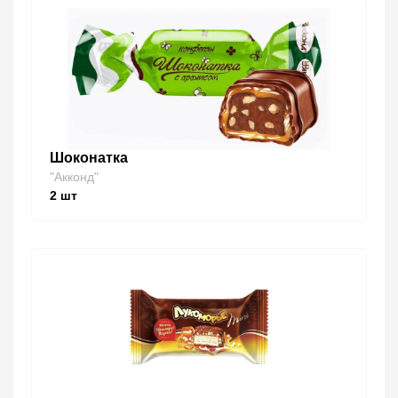
Шоконатка
"Акконд"
2
шт