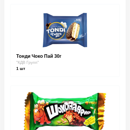
Тонди Чоко Пай 30г
"КДВ Групп"
1
шт