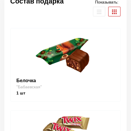
Состав подарка
Показывать:
Белочка
"Бабаевская"
1
шт