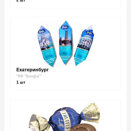
2
шт
Екатеринбург
"КФ "Конфи""
1
шт