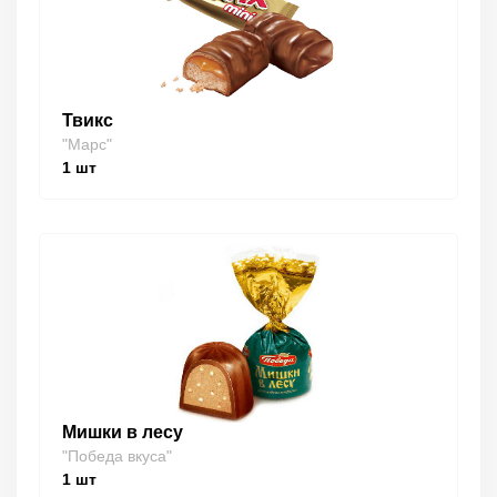
Твикс
"Марс"
1
шт
Мишки в лесу
"Победа вкуса"
1
шт