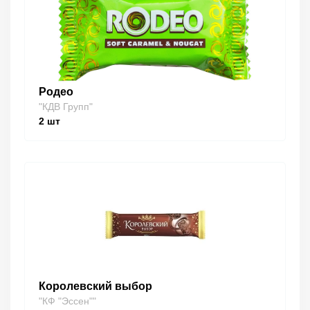
Родео
"КДВ Групп"
2
шт
Королевский выбор
"КФ "Эссен""