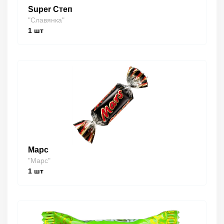
Super Степ
"Славянка"
1
шт
Марс
"Марс"
1
шт