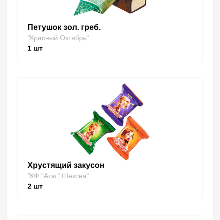
Петушок зол. греб.
"Красный Октябрь"
1
шт
Хрустящий закусон
"КФ "Атаг" Шексна"
2
шт