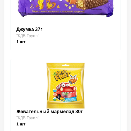
Джумка 37г
"КДВ Групп"
1
шт
Жевательный мармелад 30г
"КДВ Групп"
1
шт