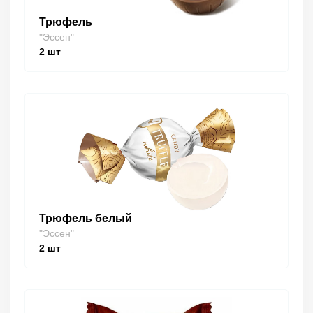
Трюфель
"Эссен"
2
шт
Трюфель белый
"Эссен"
2
шт