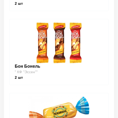
2
шт
Бон Бонель
" КФ "Эссен""
2
шт