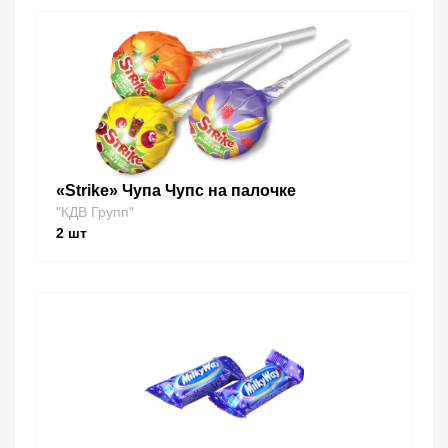
«Strike» Чупа Чупс на палочке
"КДВ Групп"
2
шт