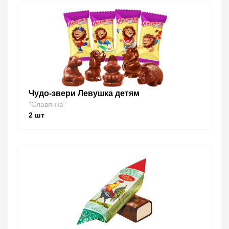
Чудо-звери Левушка детям
"Славянка"
2
шт