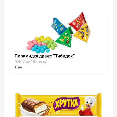
Пирамидка драже "Тибидох"
"КФ "Атаг" Шексна"
1
шт