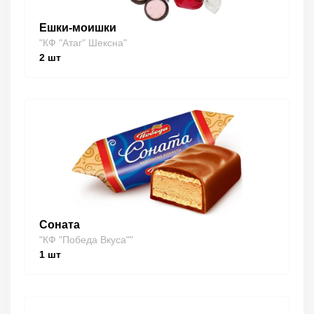
Ешки-моишки
"КФ "Атаг" Шексна"
2
шт
Соната
"КФ "Победа Вкуса""
1
шт