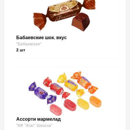
Бабаевские шок. вкус
"Бабаевская"
2
шт
Ассорти мармелад
"КФ "Атаг" Шексна"