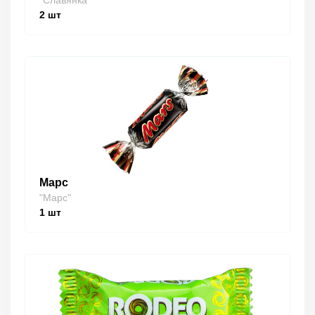
"Славянка"
2
шт
Марс
"Марс"
1
шт