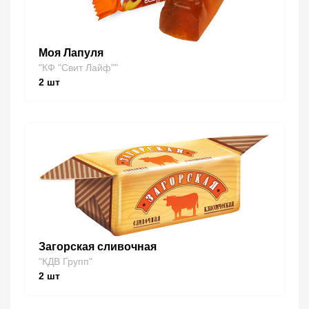
Моя Лапуля
"КФ "Свит Лайф""
2
шт
Загорская сливочная
"КДВ Групп"
2
шт