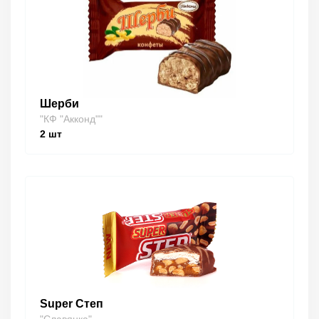
Шерби
"КФ "Акконд""
2
шт
Super Степ