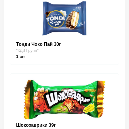
Тонди Чоко Пай 30г
"КДВ Групп"
1
шт
Шокозаврики 39г