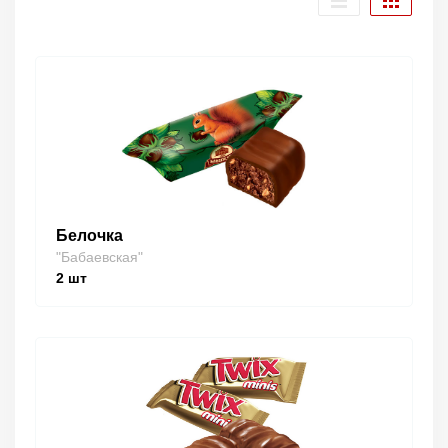
Белочка
"Бабаевская"
2
шт