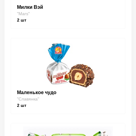
Милки Вэй
"Mars"
2
шт
Маленькое чудо
"Славянка"
2
шт