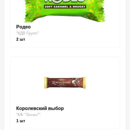
Родео
"КДВ Групп"
2
шт
Королевский выбор
"КФ "Эссен""
1
шт