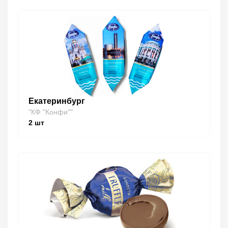
Екатеринбург
"КФ "Конфи""
2
шт