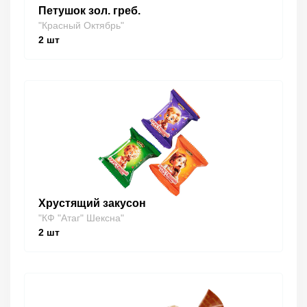
Петушок зол. греб.
"Красный Октябрь"
2
шт
Хрустящий закусон
"КФ "Атаг" Шексна"
2
шт