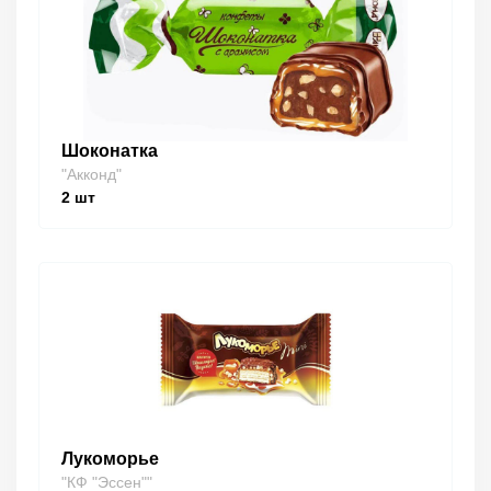
Шоконатка
"Акконд"
2
шт
Лукоморье
"КФ "Эссен""