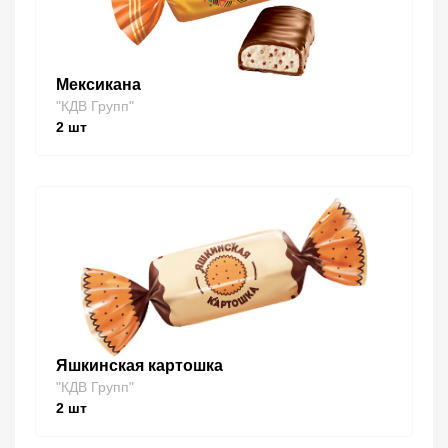
Мексикана
"КДВ Групп"
2
шт
Яшкинская картошка
"КДВ Групп"
2
шт