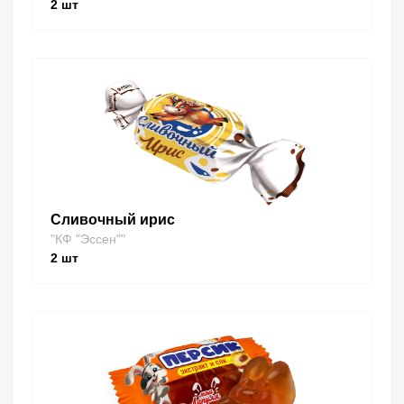
2
шт
Сливочный ирис
"КФ "Эссен""
2
шт