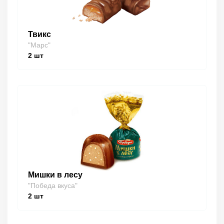
Твикс
"Марс"
2
шт
Мишки в лесу
"Победа вкуса"
2
шт