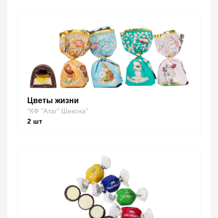
Цветы жизни
"КФ "Атаг" Шексна"
2
шт