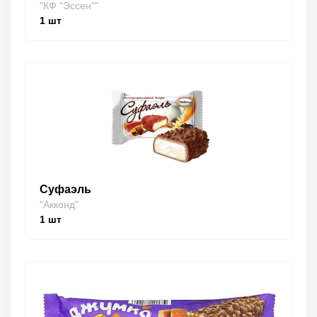
"КФ "Эссен""
1
шт
Суфаэль
"Акконд"
1
шт