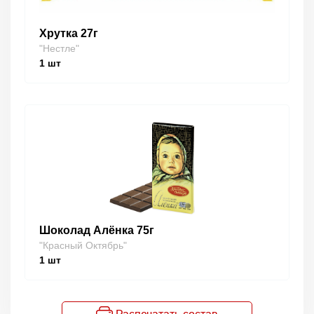
Хрутка 27г
"Нестле"
1
шт
Шоколад Алёнка 75г
"Красный Октябрь"
1
шт