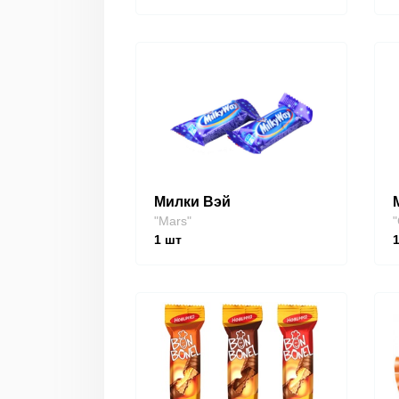
Милки Вэй
"Mars"
"
1
шт