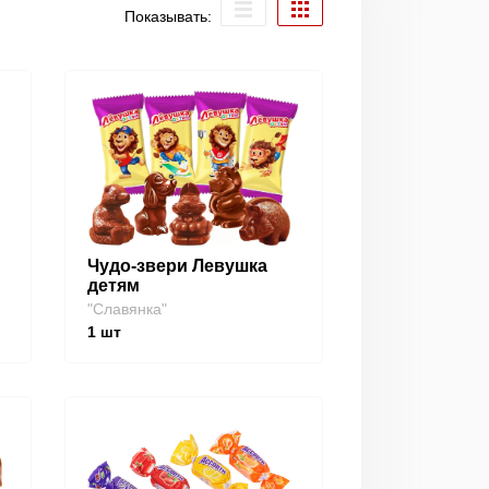
Показывать:
Чудо-звери Левушка
детям
"Славянка"
1
шт