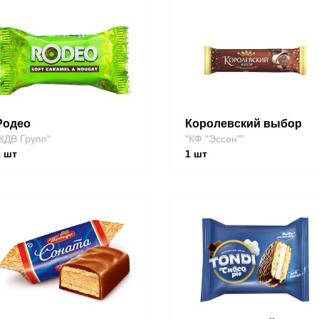
Родео
Королевский выбор
КДВ Групп"
"КФ "Эссен""
2
шт
1
шт