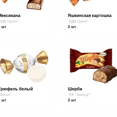
Мексикана
Яшкинская картошка
КДВ Групп"
"КДВ Групп"
2
шт
2
шт
Трюфель белый
Шерби
Эссен"
"КФ "Акконд""
2
шт
2
шт