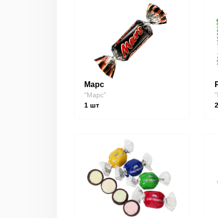
Марс
"Марс"
"
1
шт