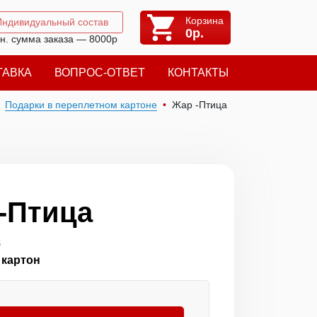
Корзина
Индивидуальный состав
0
р.
н. сумма заказа — 8000р
ТАВКА
ВОПРОС-ОТВЕТ
КОНТАКТЫ
Подарки в переплетном картоне
Жар -Птица
-Птица
8
картон