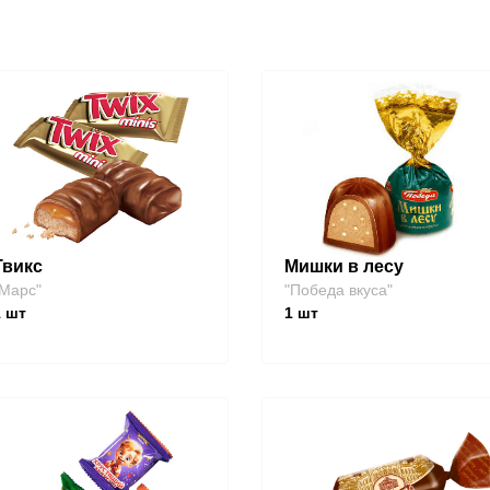
Твикс
Мишки в лесу
Марс"
"Победа вкуса"
1
шт
1
шт