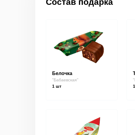
Состав подарка
Белочка
"Бабаевская"
"
1
шт