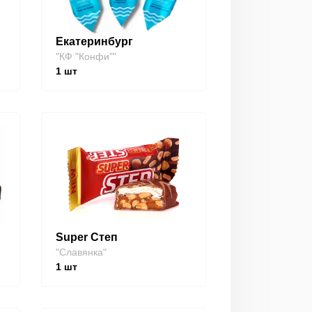
Екатеринбург
"КФ "Конфи""
1
шт
Super Степ
"Славянка"
1
шт