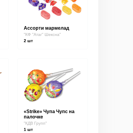
Ассорти мармелад
"КФ "Атаг" Шексна"
2
шт
«Strike» Чупа Чупс на
палочке
"КДВ Групп"
1
шт