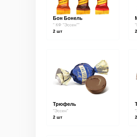
Бон Бонель
" КФ "Эссен""
"
2
шт
Трюфель
"Эссен"
"
2
шт