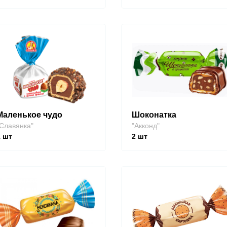
Маленькое чудо
Шоконатка
Славянка"
"Акконд"
1
шт
2
шт