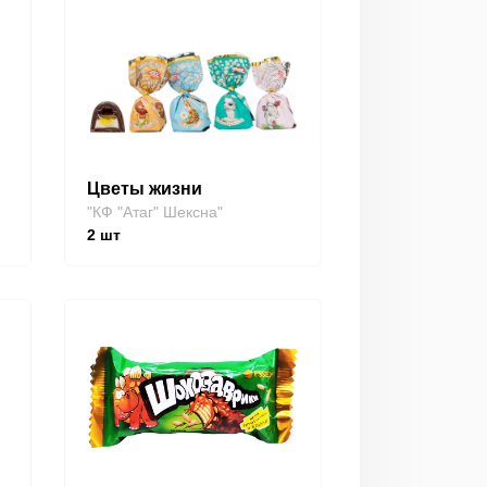
Цветы жизни
"КФ "Атаг" Шексна"
2
шт