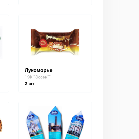
Лукоморье
"КФ "Эссен""
2
шт