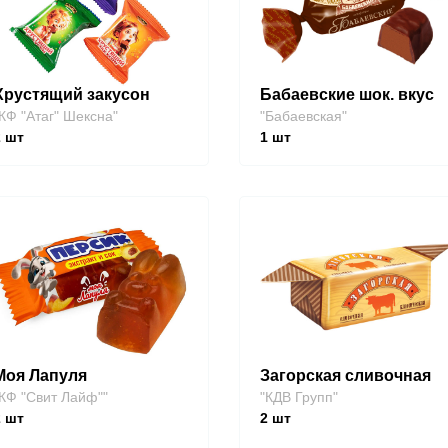
Хрустящий закусон
Бабаевские шок. вкус
КФ "Атаг" Шексна"
"Бабаевская"
2
шт
1
шт
Моя Лапуля
Загорская сливочная
КФ "Свит Лайф""
"КДВ Групп"
2
шт
2
шт