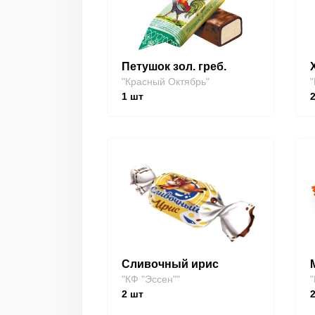
Петушок зол. греб.
"Красный Октябрь"
"
1
шт
Сливочный ирис
"КФ "Эссен""
"
2
шт