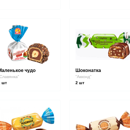
Маленькое чудо
Шоконатка
Славянка"
"Акконд"
1
шт
2
шт