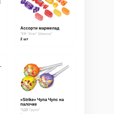
Ассорти мармелад
"КФ "Атаг" Шексна"
2
шт
«Strike» Чупа Чупс на
палочке
"КДВ Групп"