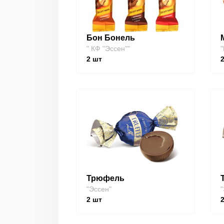
Бон Бонель
" КФ "Эссен""
"
2
шт
Трюфель
"Эссен"
"
2
шт