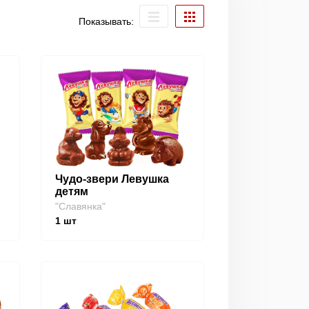
Показывать:
Чудо-звери Левушка
детям
"Славянка"
1
шт