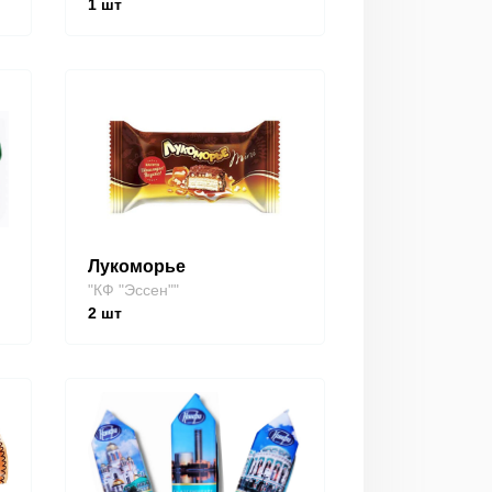
1
шт
Лукоморье
"КФ "Эссен""
2
шт