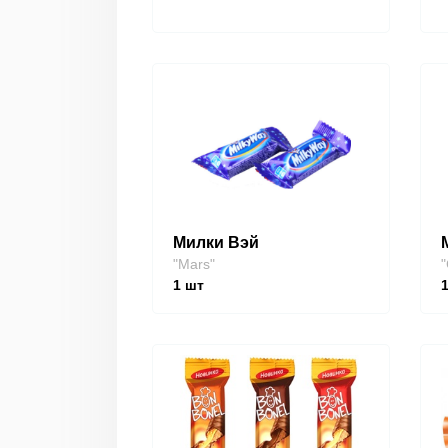
Милки Вэй
"Mars"
"
1
шт