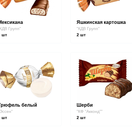
Мексикана
Яшкинская картошка
КДВ Групп"
"КДВ Групп"
2
шт
2
шт
Трюфель белый
Шерби
Эссен"
"КФ "Акконд""
2
шт
2
шт