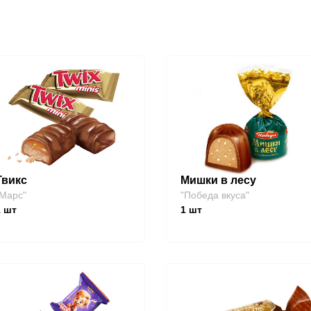
Твикс
Мишки в лесу
Марс"
"Победа вкуса"
1
шт
1
шт