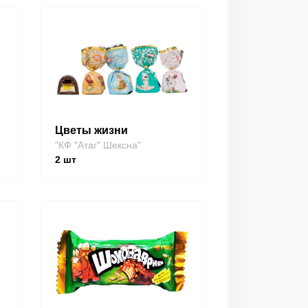
Цветы жизни
"КФ "Атаг" Шексна"
2
шт