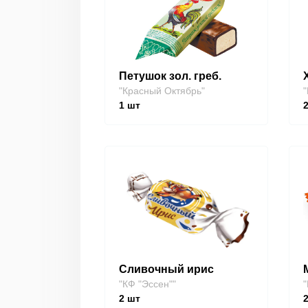
Петушок зол. греб.
"Красный Октябрь"
"
1
шт
Сливочный ирис
"КФ "Эссен""
"
2
шт