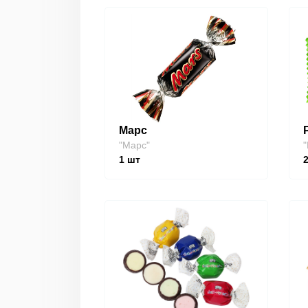
Марс
"Марс"
"
1
шт