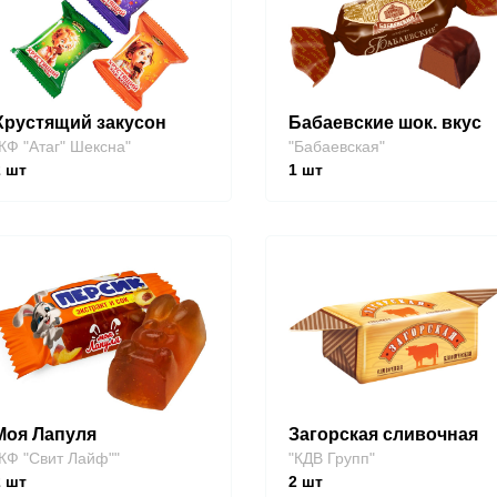
Хрустящий закусон
Бабаевские шок. вкус
КФ "Атаг" Шексна"
"Бабаевская"
2
шт
1
шт
Моя Лапуля
Загорская сливочная
КФ "Свит Лайф""
"КДВ Групп"
2
шт
2
шт