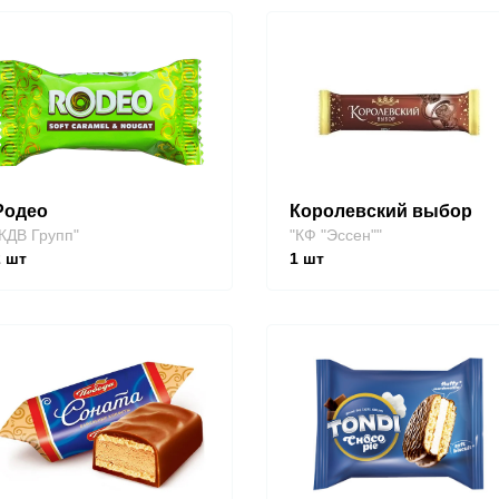
Родео
Королевский выбор
КДВ Групп"
"КФ "Эссен""
2
шт
1
шт