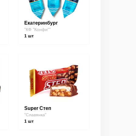
Екатеринбург
"КФ "Конфи""
1
шт
Super Степ
"Славянка"
1
шт