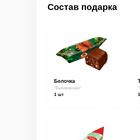
Состав подарка
Белочка
"Бабаевская"
"
1
шт