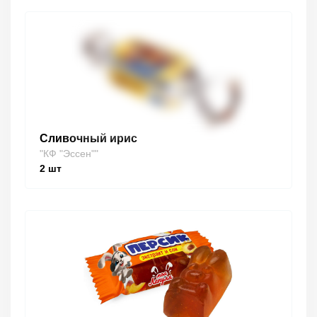
Сливочный ирис
"КФ "Эссен""
2
шт