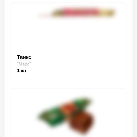
Твикс
"Марс"
1
шт