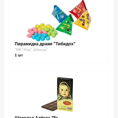
Пирамидка драже "Тибидох"
"КФ "Атаг" Шексна"
1
шт
Шоколад Алёнка 75г