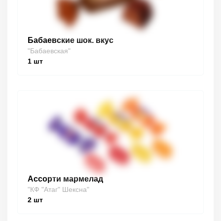
Бабаевские шок. вкус
"Бабаевская"
1
шт
Ассорти мармелад
"КФ "Атаг" Шексна"
2
шт