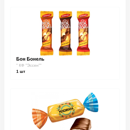
Бон Бонель
" КФ "Эссен""
1
шт