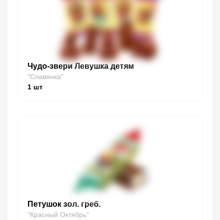
Чудо-звери Левушка детям
"Славянка"
1
шт
Петушок зол. греб.
"Красный Октябрь"