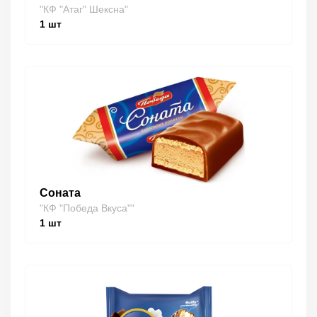
"КФ "Атаг" Шексна"
1
шт
Соната
"КФ "Победа Вкуса""
1
шт