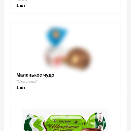
1
шт
Маленькое чудо
"Славянка"
1
шт