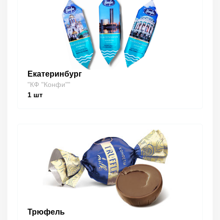
Екатеринбург
"КФ "Конфи""
1
шт
Трюфель