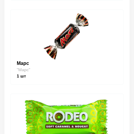
Марс
"Марс"
1
шт