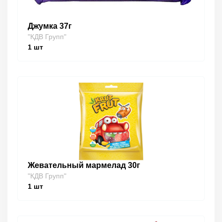
Джумка 37г
"КДВ Групп"
1
шт
Жевательный мармелад 30г
"КДВ Групп"
1
шт