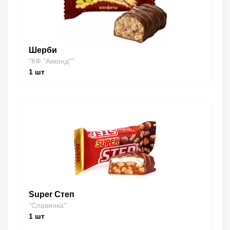
Шерби
"КФ "Акконд""
1
шт
Super Степ
"Славянка"
1
шт