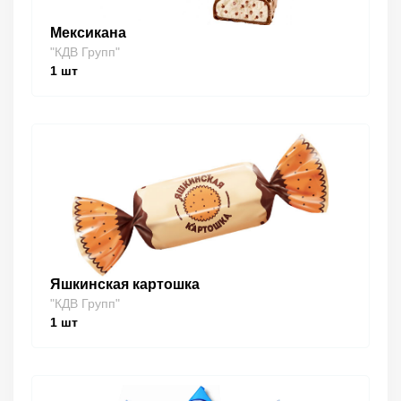
Мексикана
"КДВ Групп"
1
шт
Яшкинская картошка
"КДВ Групп"
1
шт