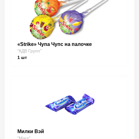
«Strike» Чупа Чупс на палочке
"КДВ Групп"
1
шт
Милки Вэй
"Mars"