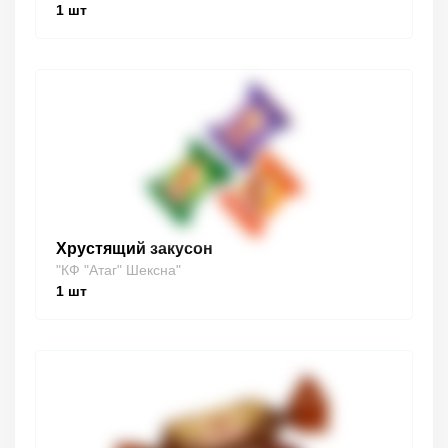
1
шт
Хрустящий закусон
"КФ "Атаг" Шексна"
1
шт