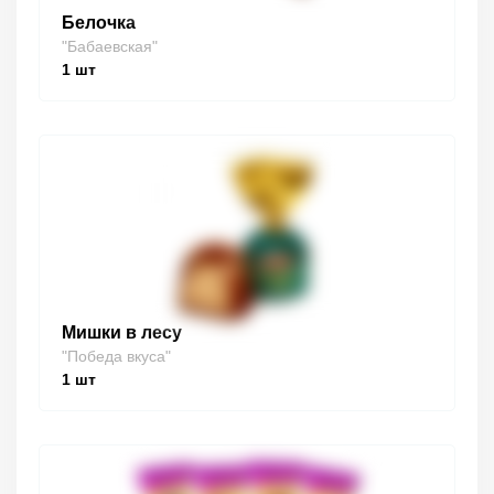
Белочка
"Бабаевская"
1
шт
Мишки в лесу
"Победа вкуса"
1
шт