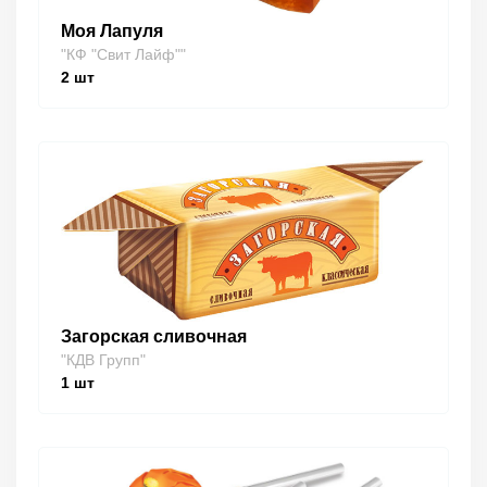
Моя Лапуля
"КФ "Свит Лайф""
2
шт
Загорская сливочная
"КДВ Групп"
1
шт