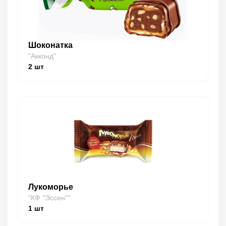
Шоконатка
"Акконд"
2
шт
Лукоморье
"КФ "Эссен""
1
шт