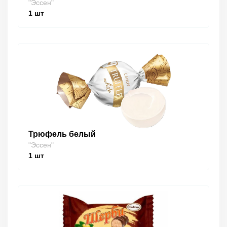
"Эссен"
1
шт
Трюфель белый
"Эссен"
1
шт