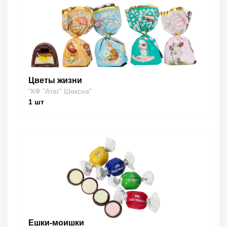
Цветы жизни
"КФ "Атаг" Шексна"
1
шт
Ешки-моишки