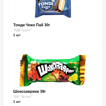
Тонди Чоко Пай 30г
"КДВ Групп"
1
шт
Шокозаврики 39г
"КФ "Эссен""
1
шт