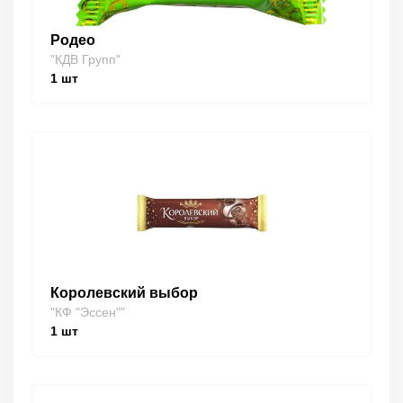
Родео
"КДВ Групп"
1
шт
Королевский выбор
"КФ "Эссен""
1
шт