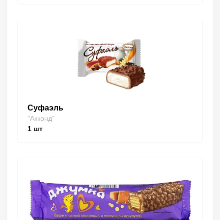
Суфаэль
"Акконд"
1
шт