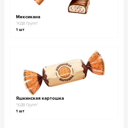
Мексикана
"КДВ Групп"
1
шт
Яшкинская картошка
"КДВ Групп"
1
шт