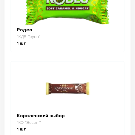
Родео
"КДВ Групп"
1
шт
Королевский выбор
"КФ "Эссен""
1
шт