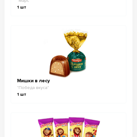
"Марс"
1
шт
Мишки в лесу
"Победа вкуса"
1
шт