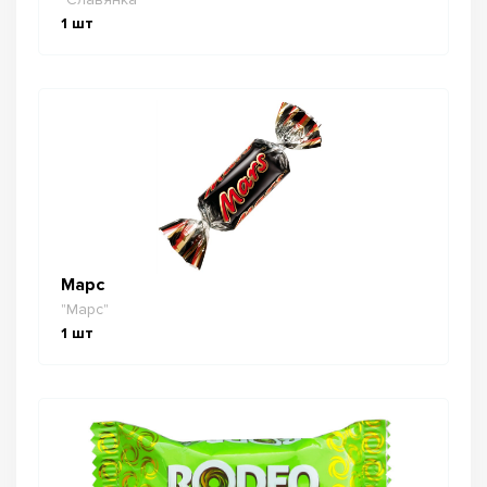
1
шт
Марс
"Марс"
1
шт