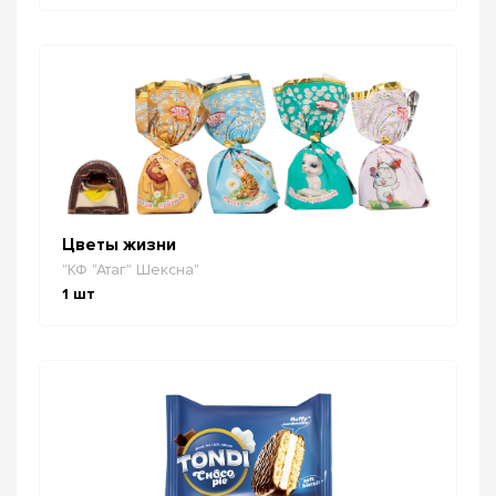
Цветы жизни
"КФ "Атаг" Шексна"
1
шт