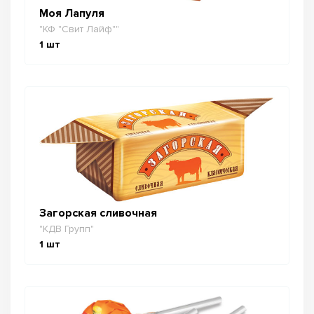
Моя Лапуля
"КФ "Свит Лайф""
1
шт
Загорская сливочная
"КДВ Групп"
1
шт