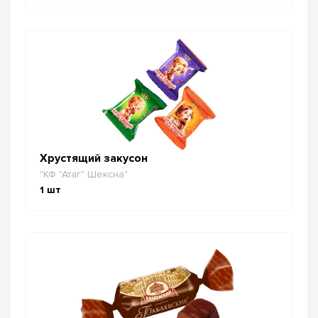
Хрустящий закусон
"КФ "Атаг" Шексна"
1
шт