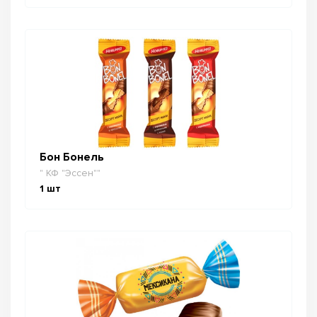
Бон Бонель
" КФ "Эссен""
1
шт