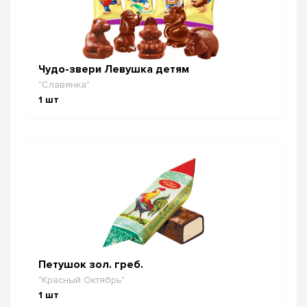
Чудо-звери Левушка детям
"Славянка"
1
шт
Петушок зол. греб.
"Красный Октябрь"
1
шт