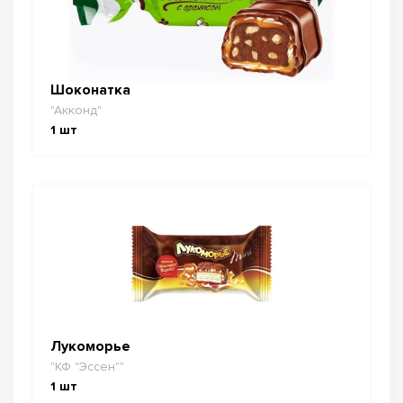
Шоконатка
"Акконд"
1
шт
Лукоморье
"КФ "Эссен""
1
шт