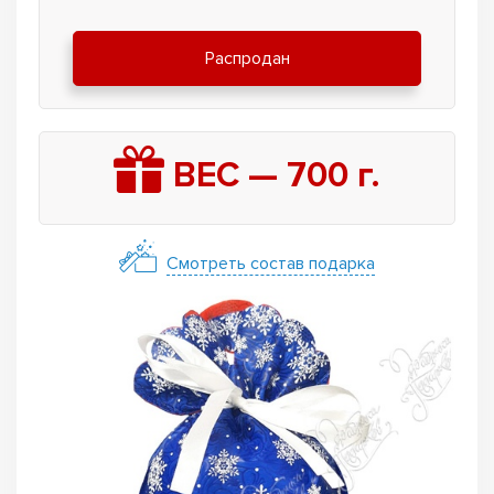
Распродан
ВЕС —
700
г.
Смотреть состав подарка