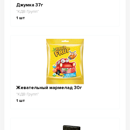
Джумка 37г
"КДВ Групп"
1
шт
Жевательный мармелад 30г
"КДВ Групп"
1
шт