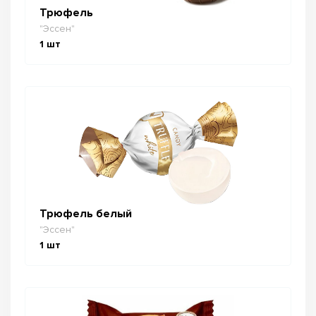
Трюфель
"Эссен"
1
шт
Трюфель белый
"Эссен"
1
шт