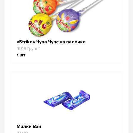
«Strike» Чупа Чупс на палочке
"КДВ Групп"
1
шт
Милки Вэй