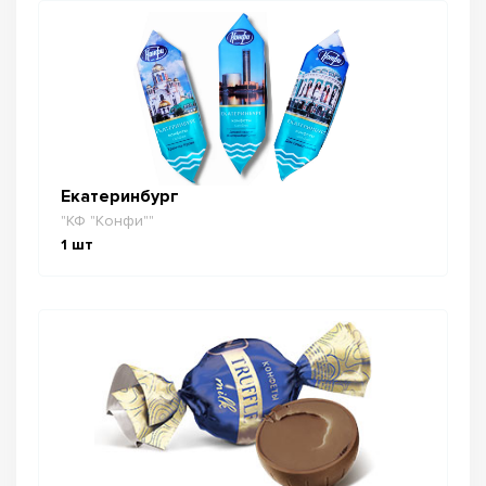
Екатеринбург
"КФ "Конфи""
1
шт