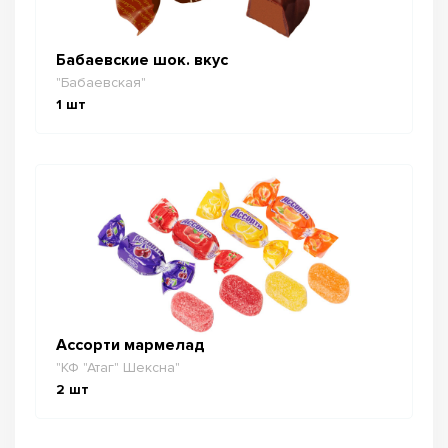
Бабаевские шок. вкус
"Бабаевская"
1
шт
Ассорти мармелад
"КФ "Атаг" Шексна"
2
шт