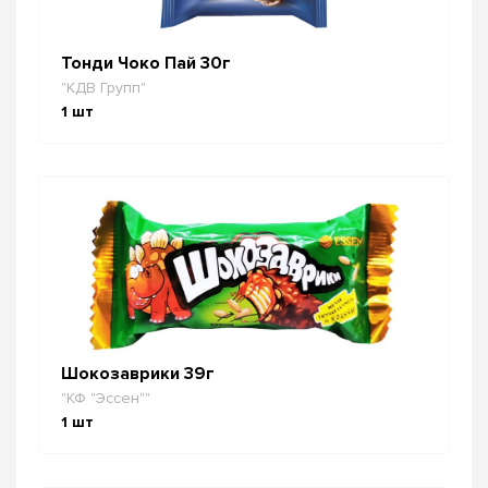
Тонди Чоко Пай 30г
"КДВ Групп"
1
шт
Шокозаврики 39г
"КФ "Эссен""
1
шт