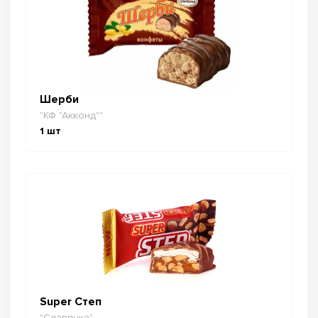
Шерби
"КФ "Акконд""
1
шт
Super Степ
"Славянка"