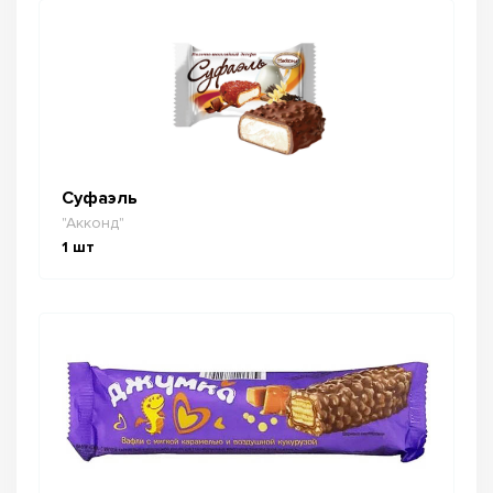
Суфаэль
"Акконд"
1
шт