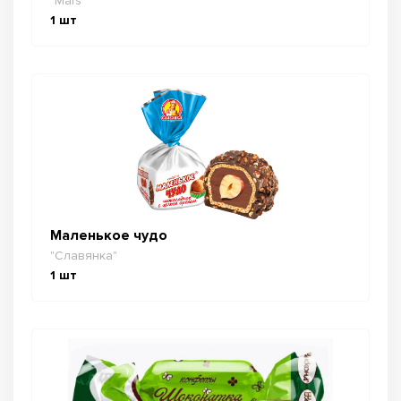
"Mars"
1
шт
Маленькое чудо
"Славянка"
1
шт