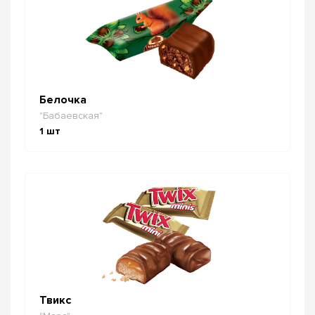
Белочка
"Бабаевская"
1
шт
Твикс