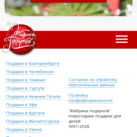
Подарки в Екатеринбурге
Подарки в Челябинске
Согласие на обработку
Подарки в Тюмени
персональных данных
Подарки в Сургуте
Политика
Подарки в Нижнем Тагиле
конфиденциальности
Подарки в Уфе
"Фабрика подарков".
Подарки в Кургане
Новогодние подарки для
Подарки в Магнитогорске
детей.
1997-2026
Подарки в Омске