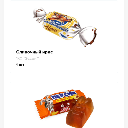
Сливочный ирис
"КФ "Эссен""
1
шт