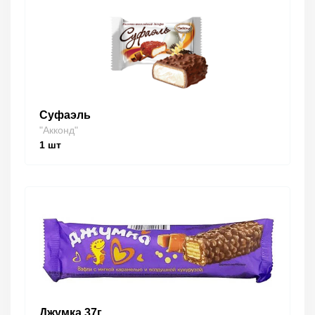
Суфаэль
"Акконд"
1
шт
Джумка 37г