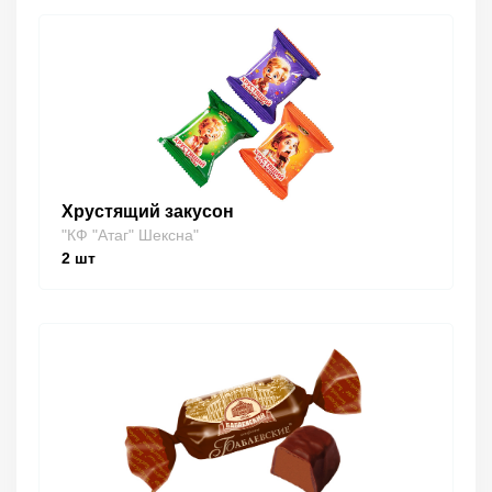
Хрустящий закусон
"КФ "Атаг" Шексна"
2
шт