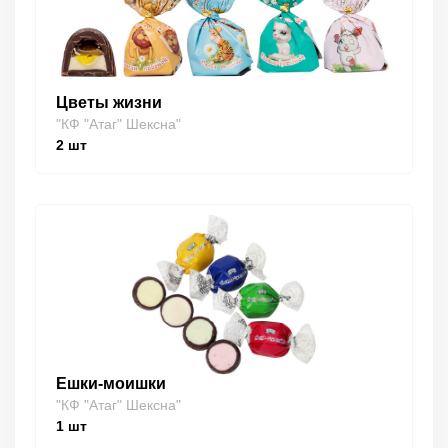
Цветы жизни
"КФ "Атаг" Шексна"
2
шт
Ешки-моишки
"КФ "Атаг" Шексна"
1
шт