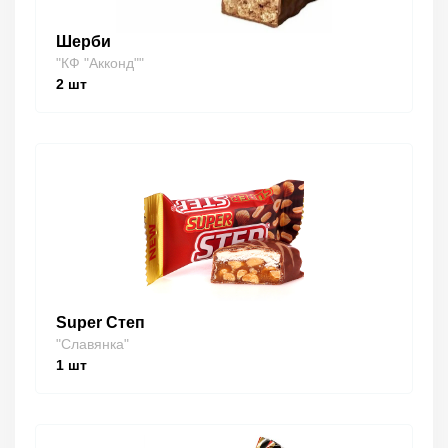
Шерби
"КФ "Акконд""
2
шт
Super Степ
"Славянка"
1
шт