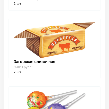
2
шт
Загорская сливочная
"КДВ Групп"
2
шт