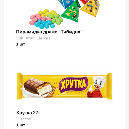
Пирамидка драже "Тибидох"
"КФ "Атаг" Шексна"
1
шт
Хрутка 27г
"Нестле"
1
шт