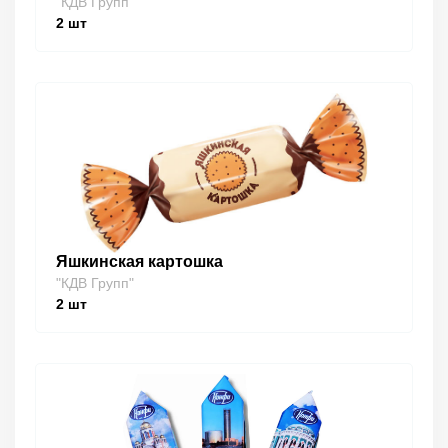
"КДВ Групп"
2
шт
Яшкинская картошка
"КДВ Групп"
2
шт