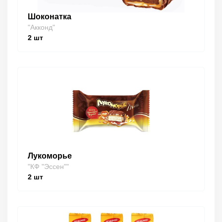
Шоконатка
"Акконд"
2
шт
Лукоморье
"КФ "Эссен""
2
шт