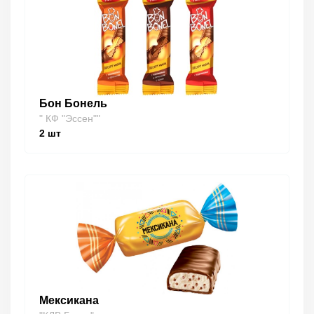
Бон Бонель
" КФ "Эссен""
2
шт
Мексикана