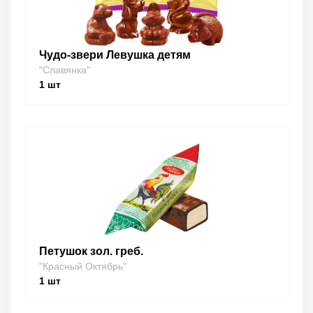
Чудо-звери Левушка детям
"Славянка"
1
шт
Петушок зол. греб.
"Красный Октябрь"
1
шт