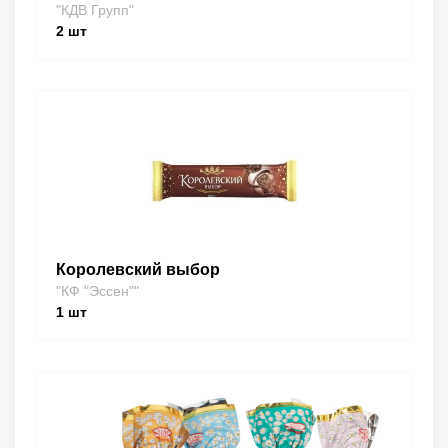
"КДВ Групп"
2
шт
Королевский выбор
"КФ "Эссен""
1
шт