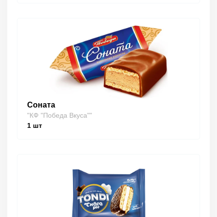
Соната
"КФ "Победа Вкуса""
1
шт