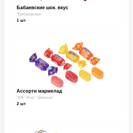
Бабаевские шок. вкус
"Бабаевская"
1
шт
Ассорти мармелад
"КФ "Атаг" Шексна"
2
шт