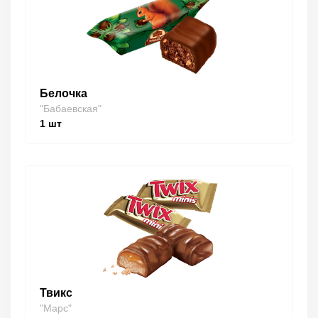
Белочка
"Бабаевская"
1
шт
Твикс
"Марс"