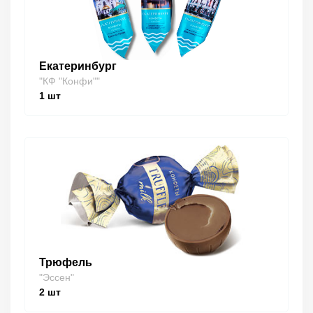
Екатеринбург
"КФ "Конфи""
1
шт
Трюфель
"Эссен"
2
шт