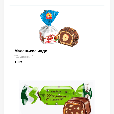
Маленькое чудо
"Славянка"
1
шт