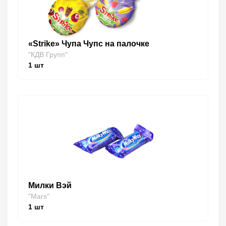
«Strike» Чупа Чупс на палочке
"КДВ Групп"
1
шт
Милки Вэй
"Mars"
1
шт