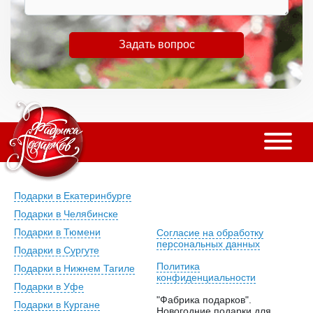
Задать вопрос
Подарки в Екатеринбурге
Подарки в Челябинске
Подарки в Тюмени
Согласие на обработку
персональных данных
Подарки в Сургуте
Политика
Подарки в Нижнем Тагиле
конфиденциальности
Подарки в Уфе
"Фабрика подарков".
Подарки в Кургане
Новогодние подарки для