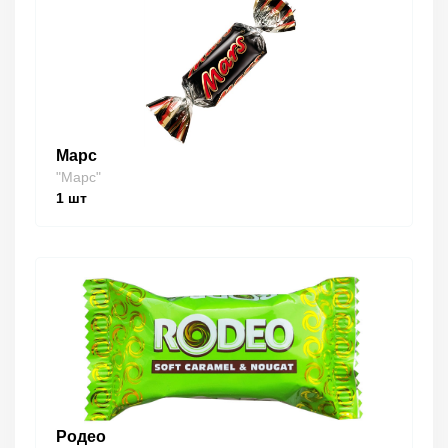
Марс
"Марс"
1
шт
Родео