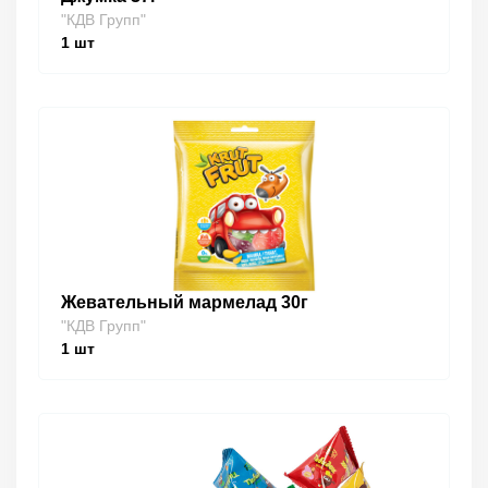
"КДВ Групп"
1
шт
Жевательный мармелад 30г
"КДВ Групп"
1
шт