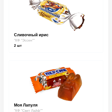
Сливочный ирис
"КФ "Эссен""
2
шт
Моя Лапуля
"КФ "Свит Лайф""