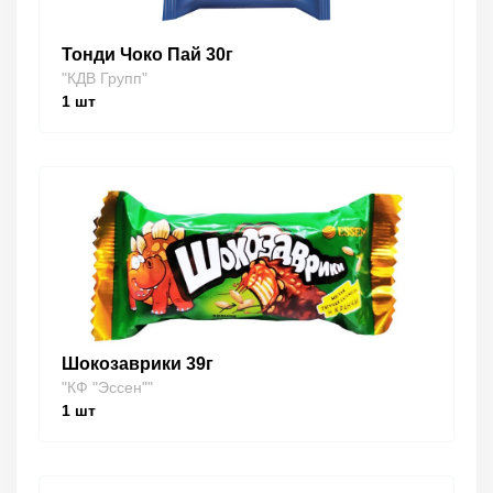
Тонди Чоко Пай 30г
"КДВ Групп"
1
шт
Шокозаврики 39г
"КФ "Эссен""
1
шт