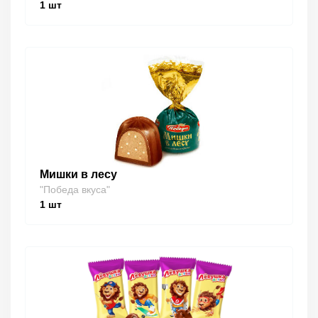
1
шт
Мишки в лесу
"Победа вкуса"
1
шт