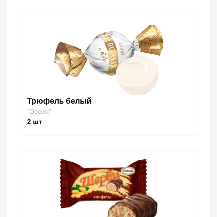
Трюфель белый
"Эссен"
2
шт