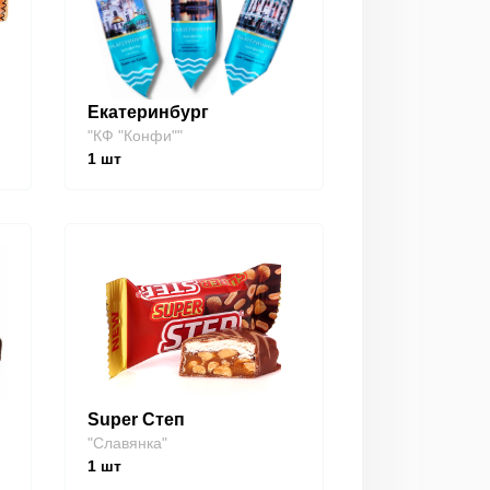
Екатеринбург
"КФ "Конфи""
1
шт
Super Степ
"Славянка"
1
шт