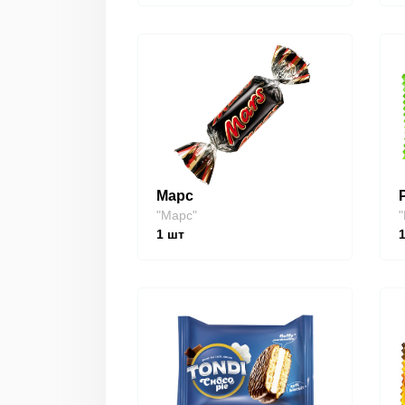
Марс
"Марс"
"
1
шт