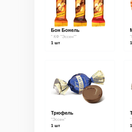
Бон Бонель
" КФ "Эссен""
"
1
шт
Трюфель
"Эссен"
"
1
шт