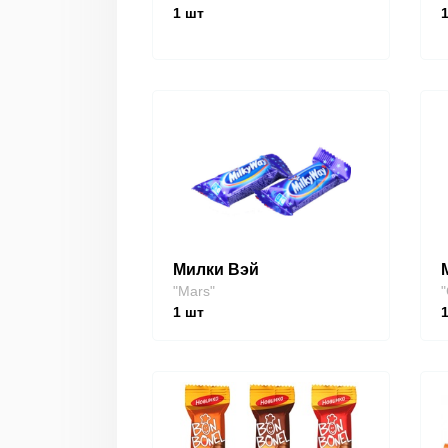
1
шт
Милки Вэй
"Mars"
"
1
шт