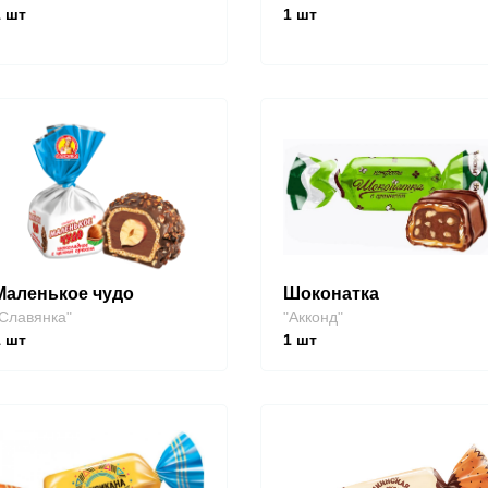
1
шт
1
шт
Маленькое чудо
Шоконатка
Славянка"
"Акконд"
1
шт
1
шт