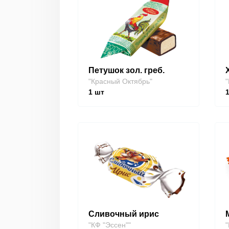
Петушок зол. греб.
"Красный Октябрь"
"
1
шт
Сливочный ирис
"КФ "Эссен""
"