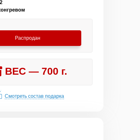
2
 конгревом
Распродан
ВЕС —
700
г.
Смотреть состав подарка