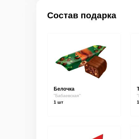
Состав подарка
Белочка
"Бабаевская"
"
1
шт