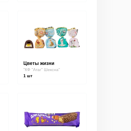
Цветы жизни
"КФ "Атаг" Шексна"
1
шт