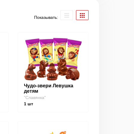
Показывать:
Чудо-звери Левушка
детям
"Славянка"
1
шт