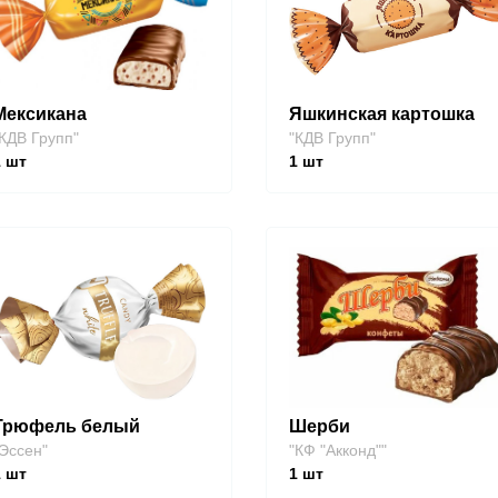
Мексикана
Яшкинская картошка
КДВ Групп"
"КДВ Групп"
1
шт
1
шт
Трюфель белый
Шерби
Эссен"
"КФ "Акконд""
1
шт
1
шт