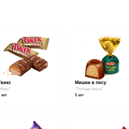
Твикс
Мишки в лесу
Марс"
"Победа вкуса"
1
шт
1
шт