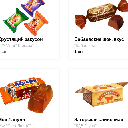
Хрустящий закусон
Бабаевские шок. вкус
КФ "Атаг" Шексна"
"Бабаевская"
1
шт
1
шт
Моя Лапуля
Загорская сливочная
КФ "Свит Лайф""
"КДВ Групп"