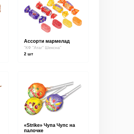
Ассорти мармелад
"КФ "Атаг" Шексна"
2
шт
«Strike» Чупа Чупс на
палочке