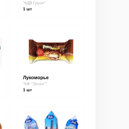
"КДВ Групп"
1
шт
Лукоморье
"КФ "Эссен""
1
шт