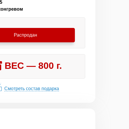
5
 конгревом
Распродан
ВЕС —
800
г.
Смотреть состав подарка