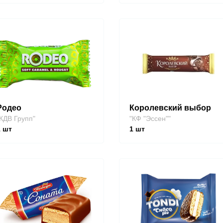
Родео
Королевский выбор
КДВ Групп"
"КФ "Эссен""
1
шт
1
шт