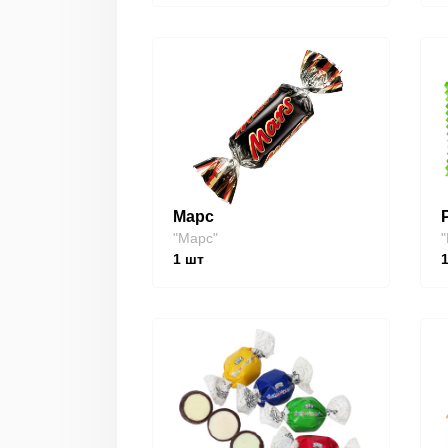
Марс
"Марс"
"
1
шт