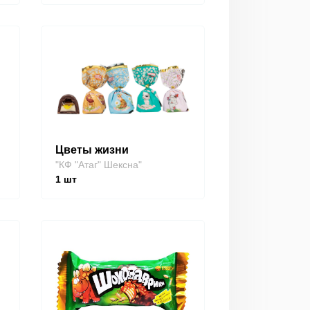
Цветы жизни
"КФ "Атаг" Шексна"
1
шт