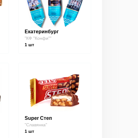
Екатеринбург
"КФ "Конфи""
1
шт
Super Степ
"Славянка"
1
шт