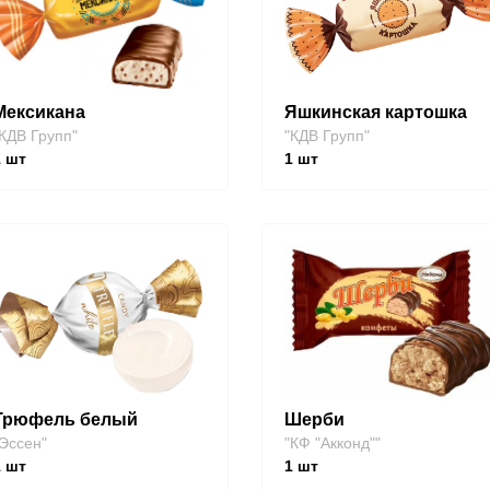
Мексикана
Яшкинская картошка
КДВ Групп"
"КДВ Групп"
1
шт
1
шт
Трюфель белый
Шерби
Эссен"
"КФ "Акконд""
1
шт
1
шт