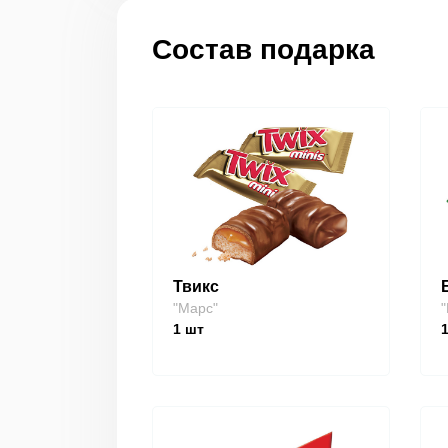
Состав подарка
Твикс
"Марс"
"
1
шт