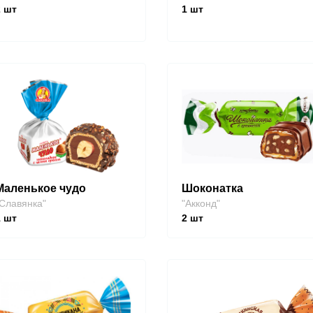
2
шт
1
шт
Маленькое чудо
Шоконатка
Славянка"
"Акконд"
1
шт
2
шт