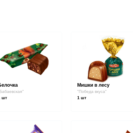
Белочка
Мишки в лесу
Бабаевская"
"Победа вкуса"
1
шт
1
шт