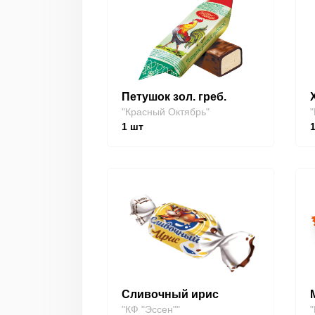
Петушок зол. греб.
"Красный Октябрь"
"
1
шт
Сливочный ирис
"КФ "Эссен""
"