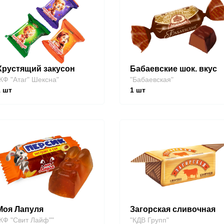
Хрустящий закусон
Бабаевские шок. вкус
КФ "Атаг" Шексна"
"Бабаевская"
1
шт
1
шт
Моя Лапуля
Загорская сливочная
КФ "Свит Лайф""
"КДВ Групп"