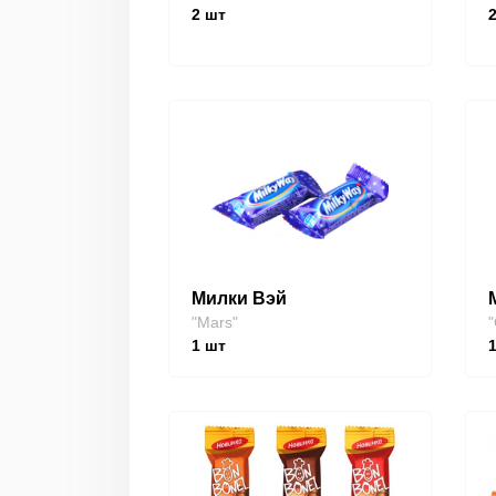
2
шт
Милки Вэй
"Mars"
"
1
шт