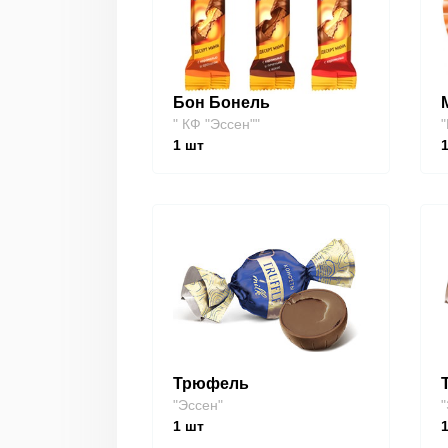
Бон Бонель
" КФ "Эссен""
"
1
шт
Трюфель
"Эссен"
"
1
шт