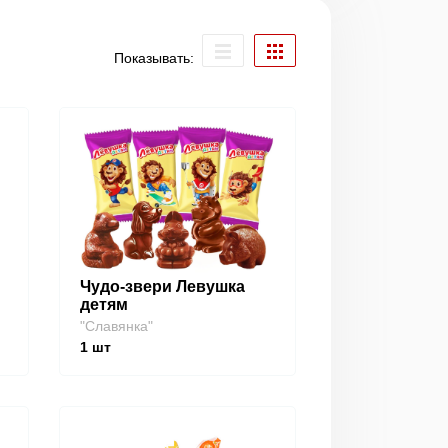
Показывать:
Чудо-звери Левушка
детям
"Славянка"
1
шт