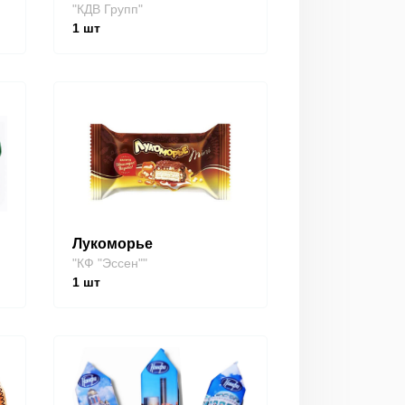
"КДВ Групп"
1
шт
Лукоморье
"КФ "Эссен""
1
шт