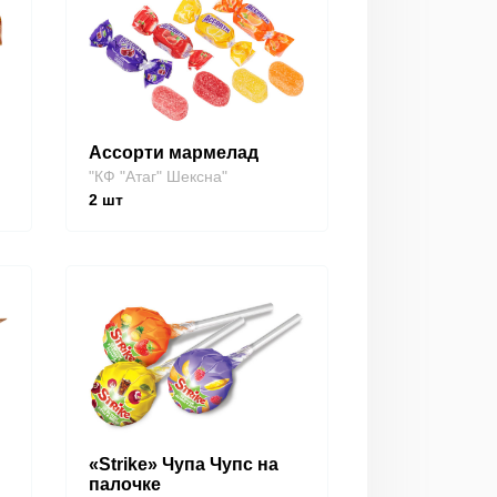
Ассорти мармелад
"КФ "Атаг" Шексна"
2
шт
«Strike» Чупа Чупс на
палочке