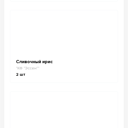
Сливочный ирис
"КФ "Эссен""
2
шт