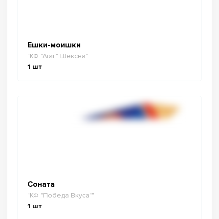
Ешки-моишки
"КФ "Атаг" Шексна"
1
шт
Соната
"КФ "Победа Вкуса""
1
шт