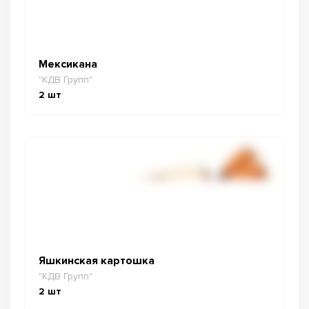
Мексикана
"КДВ Групп"
2
шт
Яшкинская картошка
"КДВ Групп"
2
шт