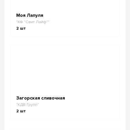
Моя Лапуля
"КФ "Свит Лайф""
2
шт
Загорская сливочная
"КДВ Групп"
2
шт