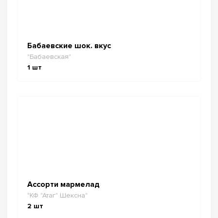
Бабаевские шок. вкус
"Бабаевская"
1
шт
Ассорти мармелад
"КФ "Атаг" Шексна"
2
шт