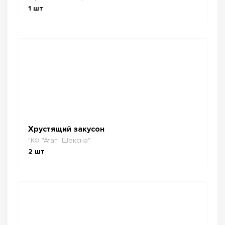
1
шт
Хрустящий закусон
"КФ "Атаг" Шексна"
2
шт