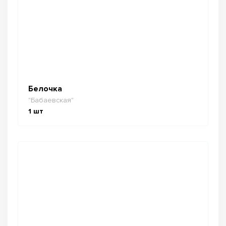
Белочка
"Бабаевская"
1
шт