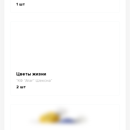
1
шт
Цветы жизни
"КФ "Атаг" Шексна"
2
шт