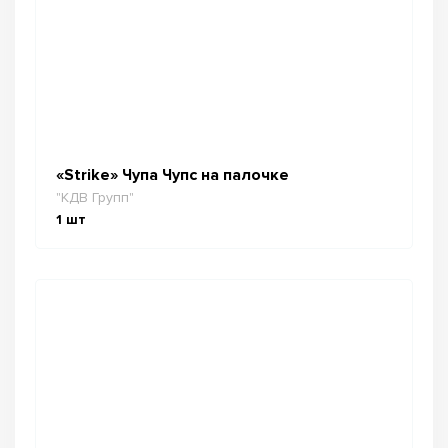
«Strike» Чупа Чупс на палочке
"КДВ Групп"
1
шт