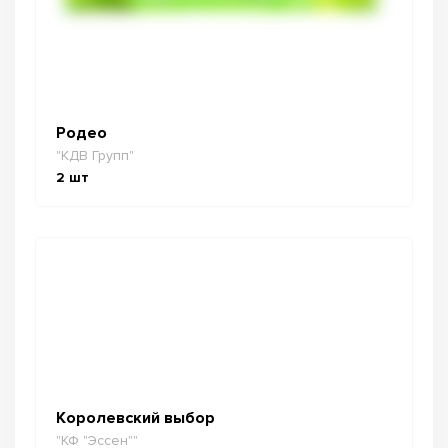
Родео
"КДВ Групп"
2
шт
Королевский выбор
"КФ "Эссен""