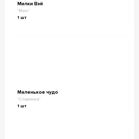
Милки Вэй
"Mars"
1
шт
Маленькое чудо
"Славянка"
1
шт