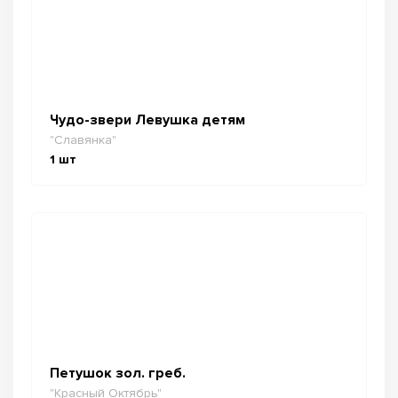
Чудо-звери Левушка детям
"Славянка"
1
шт
Петушок зол. греб.
"Красный Октябрь"