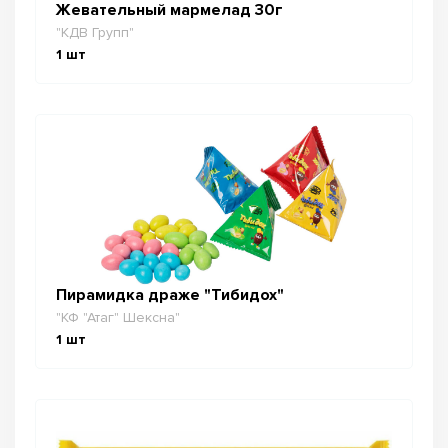
Жевательный мармелад 30г
"КДВ Групп"
1
шт
Пирамидка драже "Тибидох"
"КФ "Атаг" Шексна"
1
шт