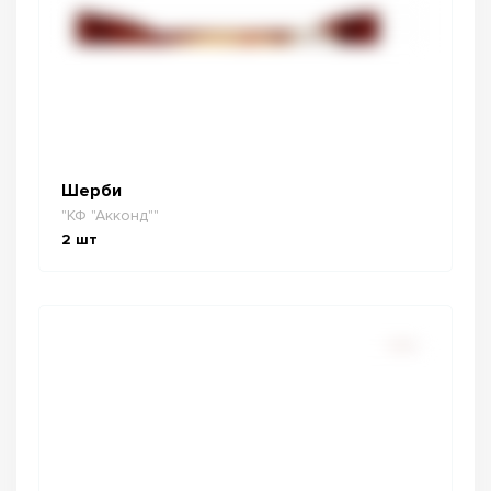
Шерби
"КФ "Акконд""
2
шт