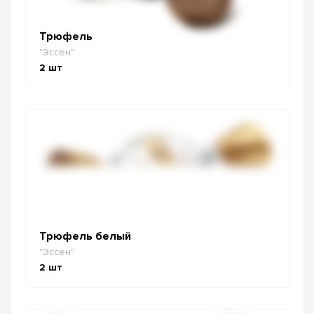
Трюфель
"Эссен"
2
шт
Трюфель белый
"Эссен"
2
шт