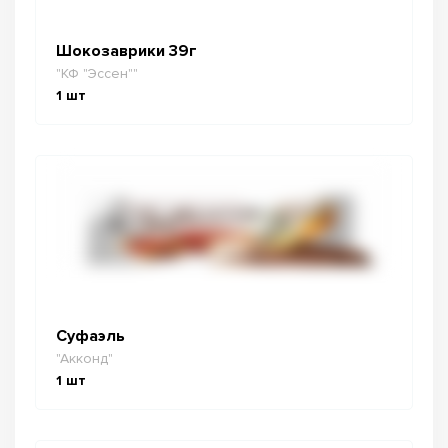
Шокозаврики 39г
"КФ "Эссен""
1
шт
Суфаэль
"Акконд"
1
шт