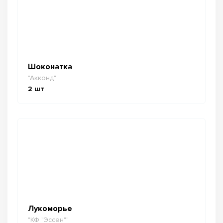
Шоконатка
"Акконд"
2
шт
Лукоморье
"КФ "Эссен""