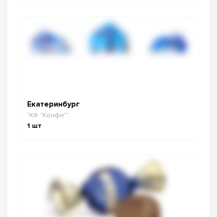
Екатеринбург
"КФ "Конфи""
1
шт