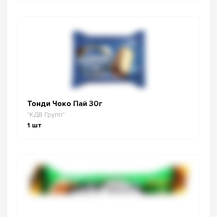
Тонди Чоко Пай 30г
"КДВ Групп"
1
шт