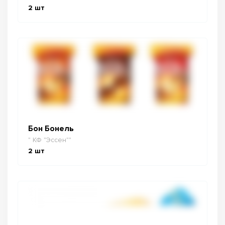
2
шт
Бон Бонель
" КФ "Эссен""
2
шт