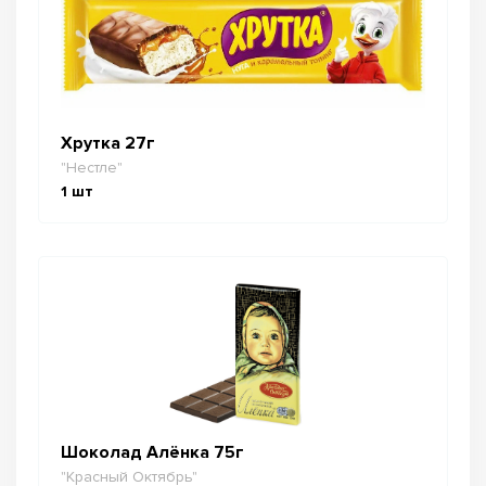
Хрутка 27г
"Нестле"
1
шт
Шоколад Алёнка 75г
"Красный Октябрь"