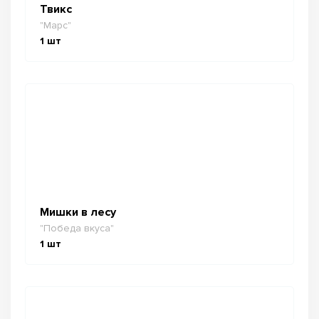
Твикс
"Марс"
1
шт
Мишки в лесу
"Победа вкуса"
1
шт