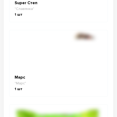
Super Степ
"Славянка"
1
шт
Марс
"Марс"
1
шт