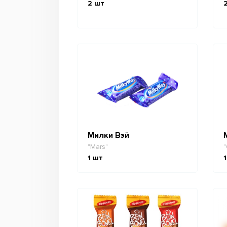
2
шт
Милки Вэй
"Mars"
"
1
шт
1