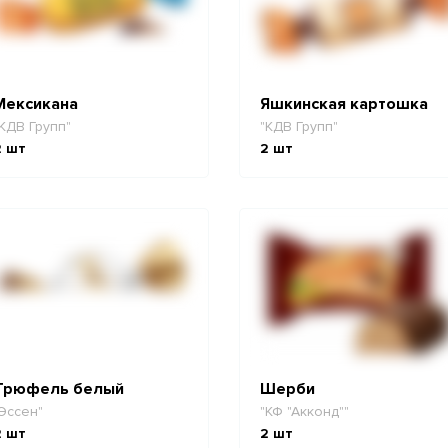
Мексикана
Яшкинская картошка
КДВ Групп"
"КДВ Групп"
2
шт
2
шт
Трюфель белый
Шерби
Эссен"
"КФ "Акконд""
2
шт
2
шт