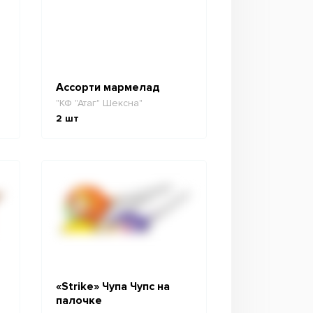
Ассорти мармелад
"КФ "Атаг" Шексна"
2
шт
«Strike» Чупа Чупс на
палочке