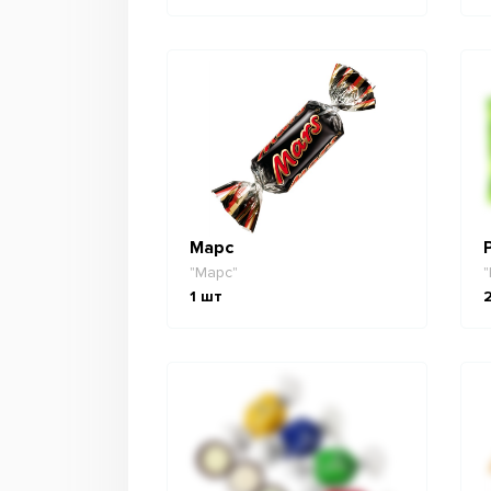
Марс
"Марс"
"
1
шт