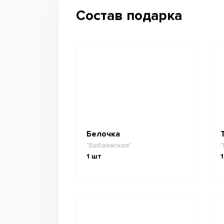
Состав подарка
Белочка
"Бабаевская"
"
1
шт
1