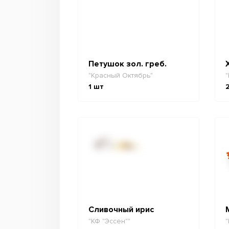
Петушок зол. греб.
"Красный Октябрь"
"
1
шт
Сливочный ирис
"КФ "Эссен""
"