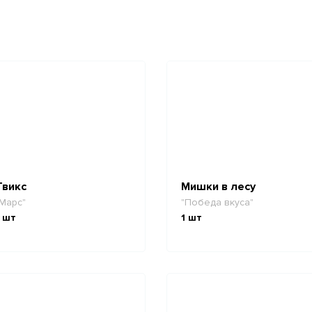
Твикс
Мишки в лесу
Марс"
"Победа вкуса"
шт
1
шт