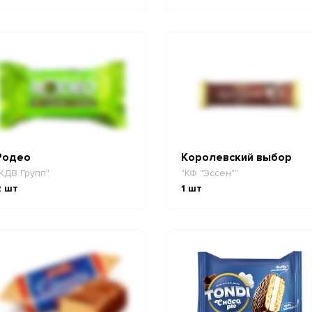
Родео
Королевский выбор
КДВ Групп"
"КФ "Эссен""
2
шт
1
шт