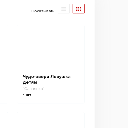
Показывать:
Чудо-звери Левушка
детям
"Славянка"
1
шт