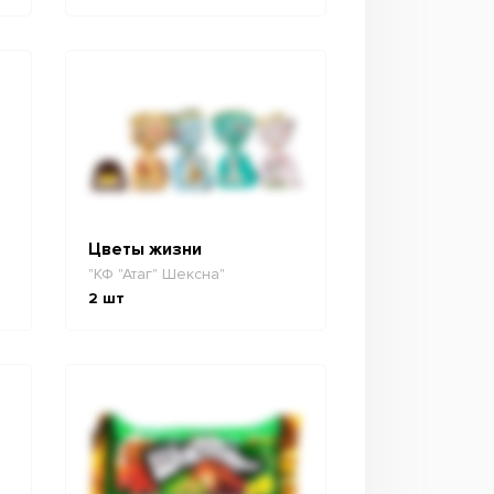
Цветы жизни
"КФ "Атаг" Шексна"
2
шт