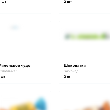
2
шт
2
шт
Маленькое чудо
Шоконатка
Славянка"
"Акконд"
шт
2
шт