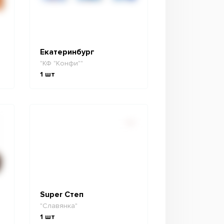
Екатеринбург
"КФ "Конфи""
1
шт
Super Степ
"Славянка"
1
шт