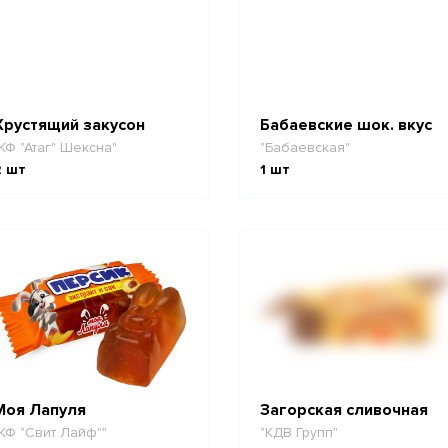
Хрустящий закусон
Бабаевские шок. вкус
КФ "Атаг" Шексна"
"Бабаевская"
2
шт
1
шт
Моя Лапуля
Загорская сливочная
КФ "Свит Лайф""
"КДВ Групп"