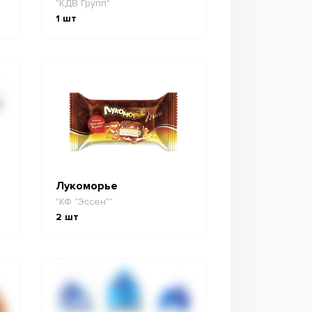
"КДВ Групп"
1
шт
Лукоморье
"КФ "Эссен""
2
шт