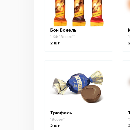
Бон Бонель
" КФ "Эссен""
"
2
шт
Трюфель
"Эссен"
"
2
шт