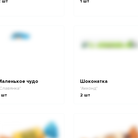
2
шт
1
шт
Маленькое чудо
Шоконатка
Славянка"
"Акконд"
шт
2
шт