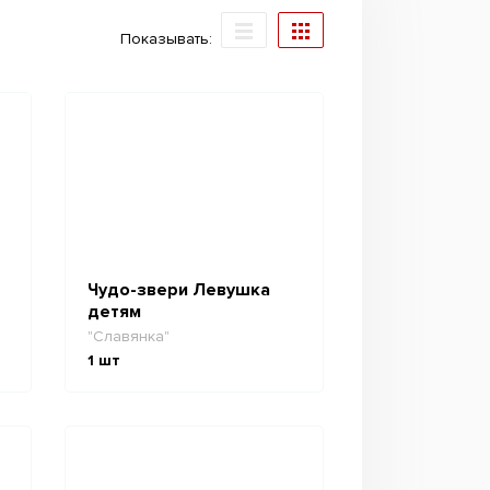
Показывать:
Чудо-звери Левушка
детям
"Славянка"
1
шт