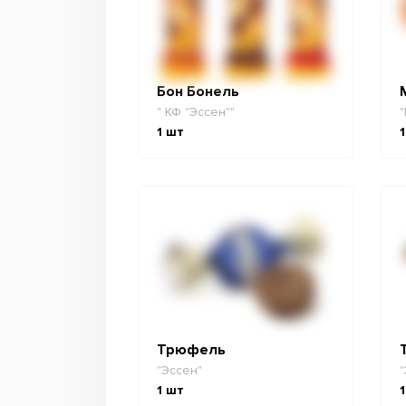
Бон Бонель
" КФ "Эссен""
"
1
шт
1
Трюфель
"Эссен"
"
1
шт
1