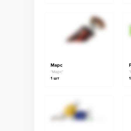
Марс
"Марс"
"
1
шт
1