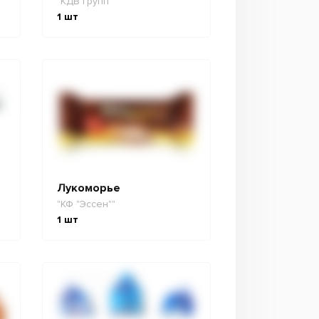
"КДВ Групп"
1
шт
Лукоморье
"КФ "Эссен""
1
шт