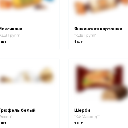
Мексикана
Яшкинская картошка
КДВ Групп"
"КДВ Групп"
шт
1
шт
Трюфель белый
Шерби
Эссен"
"КФ "Акконд""
шт
1
шт