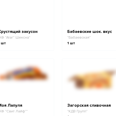
Хрустящий закусон
Бабаевские шок. вкус
КФ "Атаг" Шексна"
"Бабаевская"
шт
1
шт
Моя Лапуля
Загорская сливочная
КФ "Свит Лайф""
"КДВ Групп"