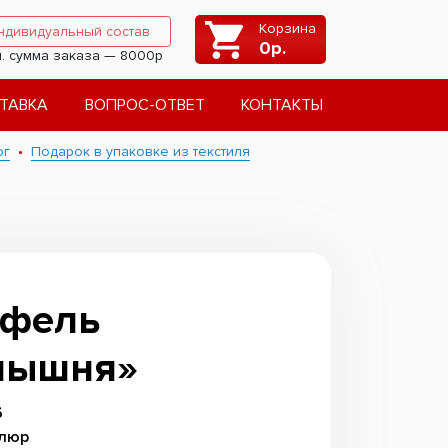
Корзина
ндивидуальный состав
0
р.
. сумма заказа — 8000р
ТАВКА
ВОПРОС-ОТВЕТ
КОНТАКТЫ
ог
Подарок в упаковке из текстиля
тфель
лышня»
6
елюр