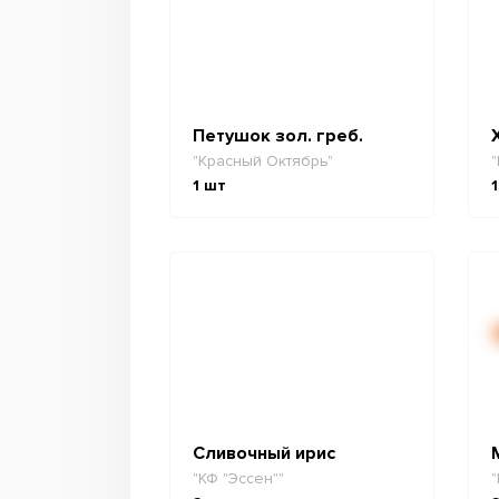
Петушок зол. греб.
"Красный Октябрь"
"
1
шт
1
Сливочный ирис
"КФ "Эссен""
"