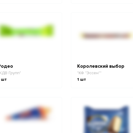
Родео
Королевский выбор
КДВ Групп"
"КФ "Эссен""
шт
1
шт