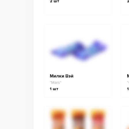
2
шт
Милки Вэй
"Mars"
"
1
шт
1