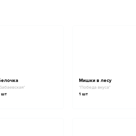
Белочка
Мишки в лесу
Бабаевская"
"Победа вкуса"
шт
1
шт