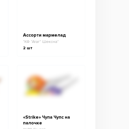
Ассорти мармелад
"КФ "Атаг" Шексна"
2
шт
«Strike» Чупа Чупс на
палочке