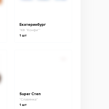
Екатеринбург
"КФ "Конфи""
1
шт
Super Степ
"Славянка"
1
шт