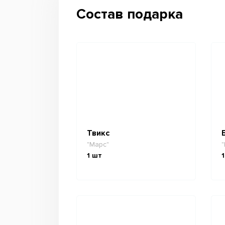
Состав подарка
Твикс
"Марс"
"
1
шт
1