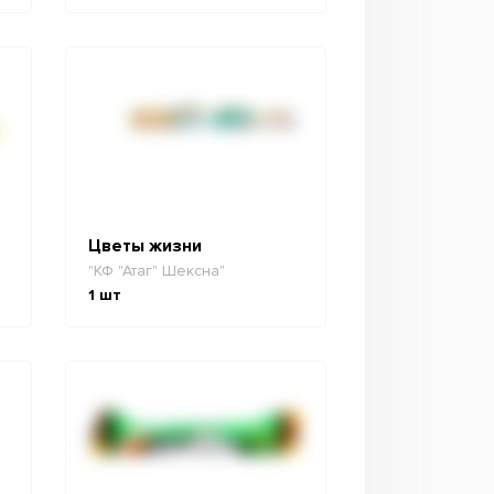
Цветы жизни
"КФ "Атаг" Шексна"
1
шт