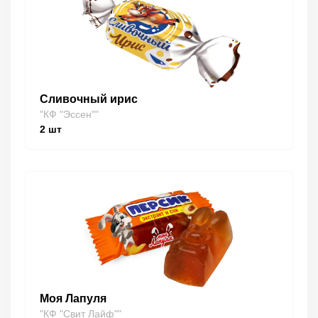
Сливочный ирис
"КФ "Эссен""
2
шт
Моя Лапуля
"КФ "Свит Лайф""