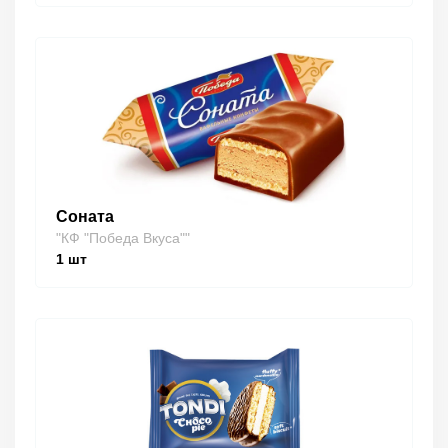
Соната
"КФ "Победа Вкуса""
1
шт