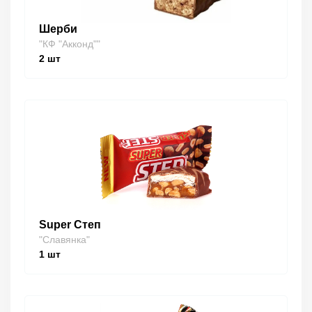
Шерби
"КФ "Акконд""
2
шт
Super Степ
"Славянка"
1
шт