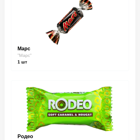
Марс
"Марс"
1
шт
Родео