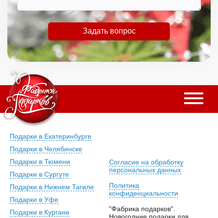
Задать вопрос
Подарки в Екатеринбурге
Подарки в Челябинске
Подарки в Тюмени
Согласие на обработку
персональных данных
Подарки в Сургуте
Политика
Подарки в Нижнем Тагиле
конфиденциальности
Подарки в Уфе
"Фабрика подарков".
Подарки в Кургане
Новогодние подарки для