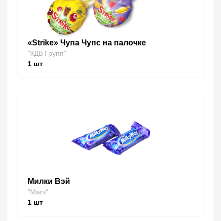
«Strike» Чупа Чупс на палочке
"КДВ Групп"
1
шт
Милки Вэй
"Mars"
1
шт