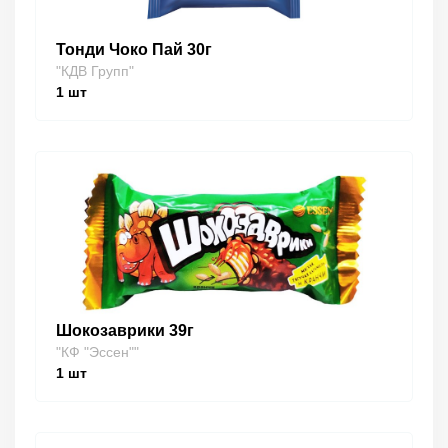
Тонди Чоко Пай 30г
"КДВ Групп"
1
шт
Шокозаврики 39г
"КФ "Эссен""
1
шт