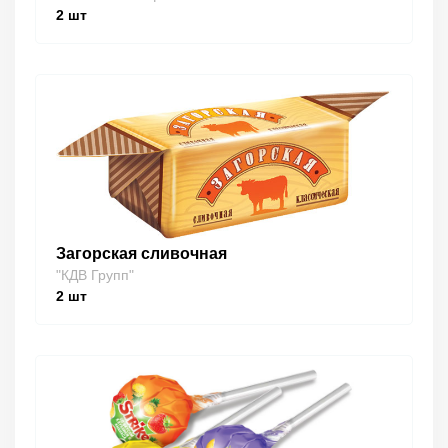
2
шт
Загорская сливочная
"КДВ Групп"
2
шт