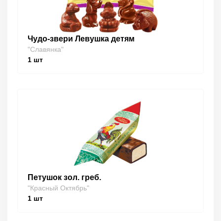
Чудо-звери Левушка детям
"Славянка"
1
шт
Петушок зол. греб.
"Красный Октябрь"
1
шт