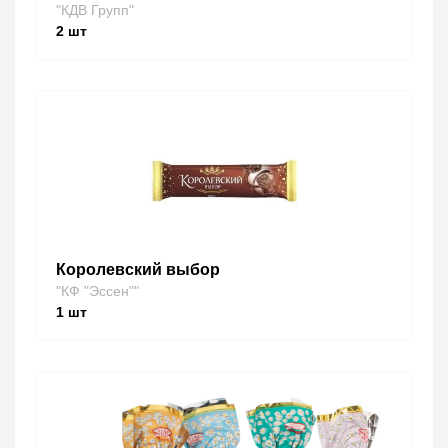
"КДВ Групп"
2
шт
Королевский выбор
"КФ "Эссен""
1
шт