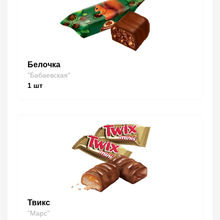
Белочка
"Бабаевская"
1
шт
Твикс
"Марс"