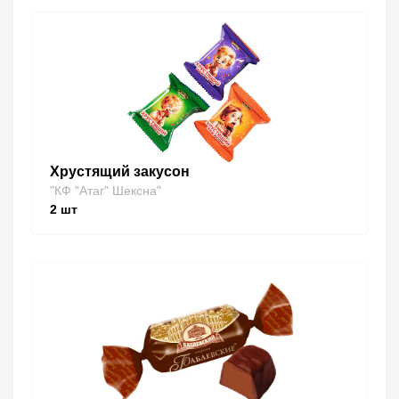
Хрустящий закусон
"КФ "Атаг" Шексна"
2
шт