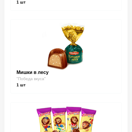
1
шт
Мишки в лесу
"Победа вкуса"
1
шт