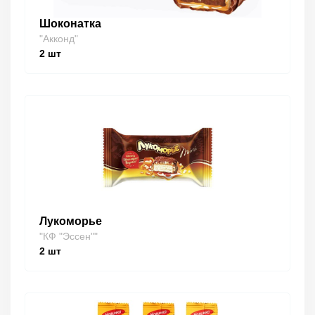
Шоконатка
"Акконд"
2
шт
Лукоморье
"КФ "Эссен""
2
шт