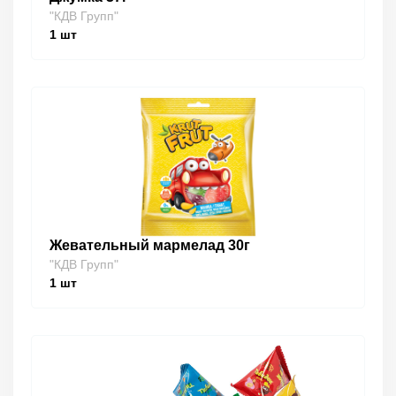
"КДВ Групп"
1
шт
Жевательный мармелад 30г
"КДВ Групп"
1
шт