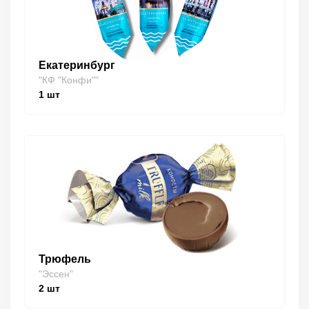
Екатеринбург
"КФ "Конфи""
1
шт
Трюфель
"Эссен"
2
шт