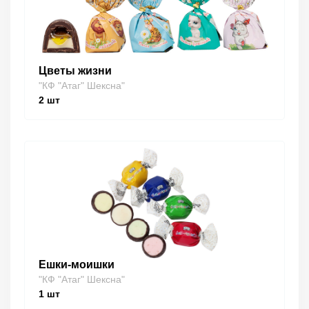
Цветы жизни
"КФ "Атаг" Шексна"
2
шт
Ешки-моишки
"КФ "Атаг" Шексна"
1
шт