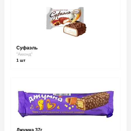
Суфаэль
"Акконд"
1
шт
Джумка 37г