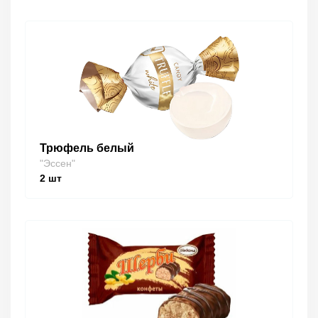
Трюфель белый
"Эссен"
2
шт