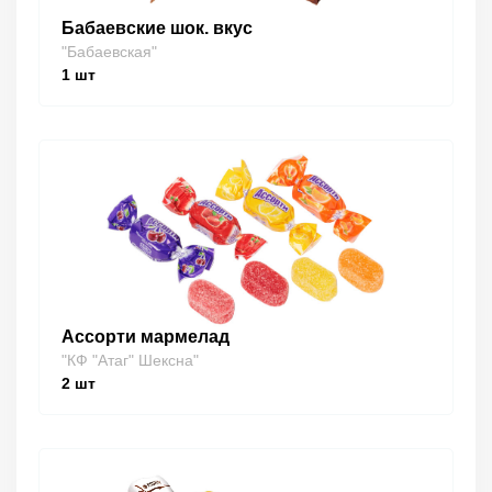
Бабаевские шок. вкус
"Бабаевская"
1
шт
Ассорти мармелад
"КФ "Атаг" Шексна"
2
шт