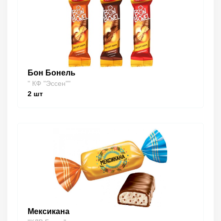
Бон Бонель
" КФ "Эссен""
2
шт
Мексикана