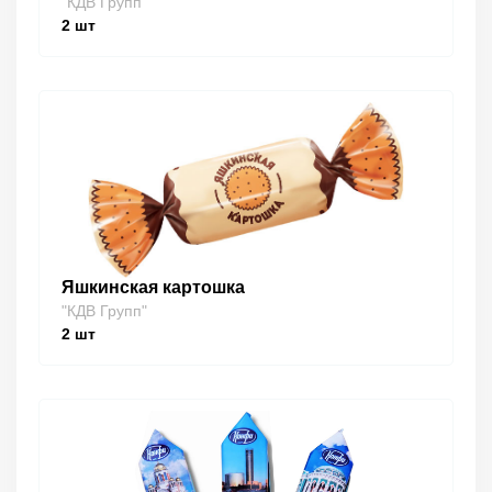
"КДВ Групп"
2
шт
Яшкинская картошка
"КДВ Групп"
2
шт