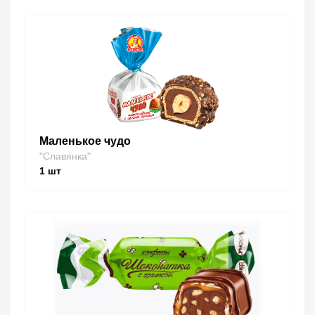
Маленькое чудо
"Славянка"
1
шт