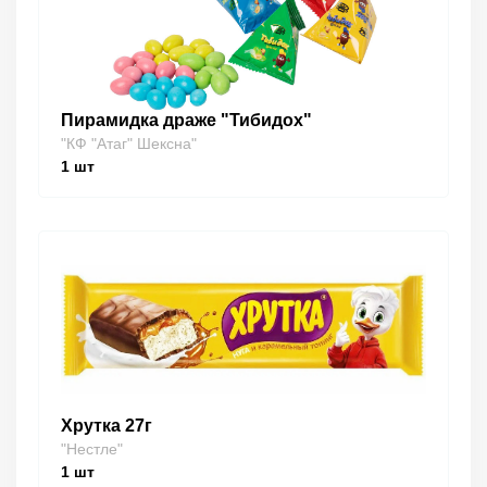
Пирамидка драже "Тибидох"
"КФ "Атаг" Шексна"
1
шт
Хрутка 27г
"Нестле"
1
шт