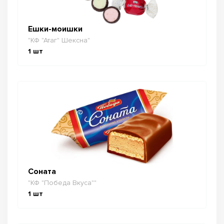
Ешки-моишки
"КФ "Атаг" Шексна"
1
шт
Соната
"КФ "Победа Вкуса""
1
шт