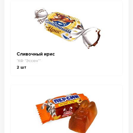
Сливочный ирис
"КФ "Эссен""
2
шт