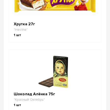
Хрутка 27г
"Нестле"
1
шт
Шоколад Алёнка 75г
"Красный Октябрь"
1
шт