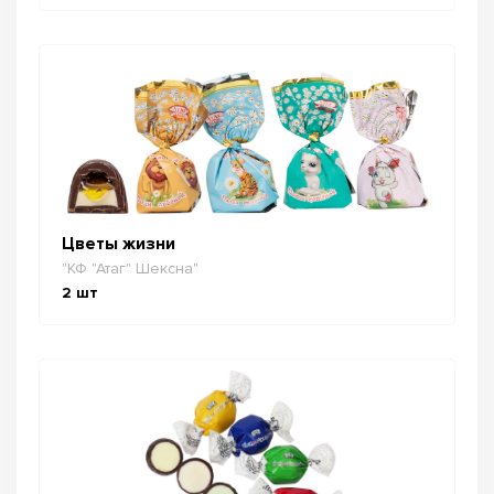
Цветы жизни
"КФ "Атаг" Шексна"
2
шт