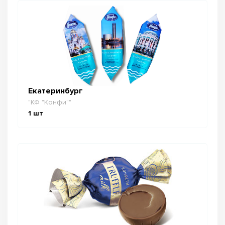
Екатеринбург
"КФ "Конфи""
1
шт