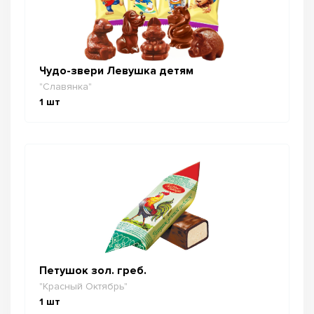
Чудо-звери Левушка детям
"Славянка"
1
шт
Петушок зол. греб.
"Красный Октябрь"
1
шт