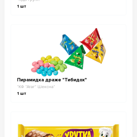
1
шт
Пирамидка драже "Тибидох"
"КФ "Атаг" Шексна"
1
шт