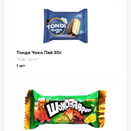
Тонди Чоко Пай 30г
"КДВ Групп"
1
шт