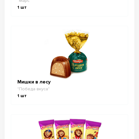
"Марс"
1
шт
Мишки в лесу
"Победа вкуса"
1
шт