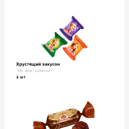
Хрустящий закусон
"КФ "Атаг" Шексна"
2
шт