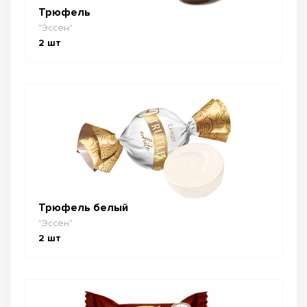
Трюфель
"Эссен"
2
шт
Трюфель белый
"Эссен"
2
шт