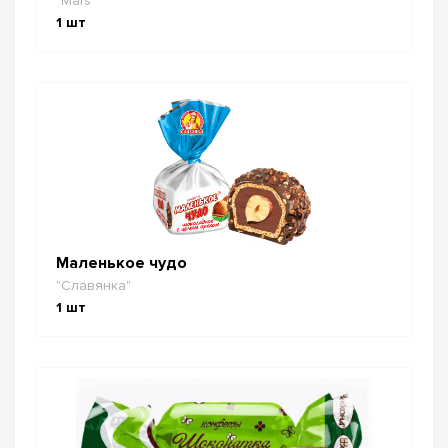
"Mars"
1
шт
Маленькое чудо
"Славянка"
1
шт