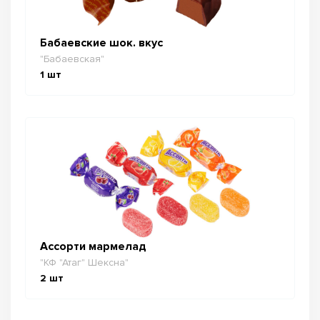
Бабаевские шок. вкус
"Бабаевская"
1
шт
Ассорти мармелад
"КФ "Атаг" Шексна"
2
шт