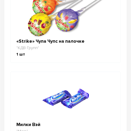
«Strike» Чупа Чупс на палочке
"КДВ Групп"
1
шт
Милки Вэй