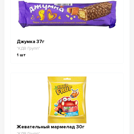
Джумка 37г
"КДВ Групп"
1
шт
Жевательный мармелад 30г
"КДВ Групп"