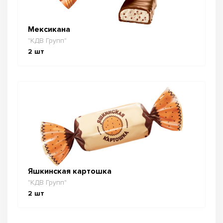
Мексикана
"КДВ Групп"
2
шт
Яшкинская картошка
"КДВ Групп"
2
шт