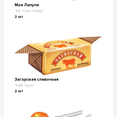
Моя Лапуля
"КФ "Свит Лайф""
2
шт
Загорская сливочная
"КДВ Групп"
2
шт