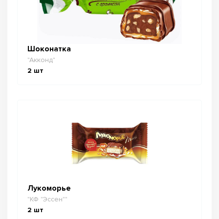
Шоконатка
"Акконд"
2
шт
Лукоморье
"КФ "Эссен""
2
шт