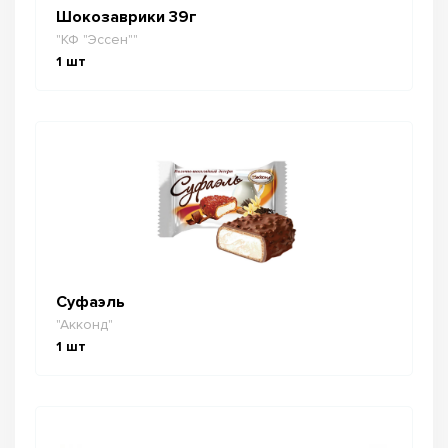
Шокозаврики 39г
"КФ "Эссен""
1
шт
Суфаэль
"Акконд"
1
шт