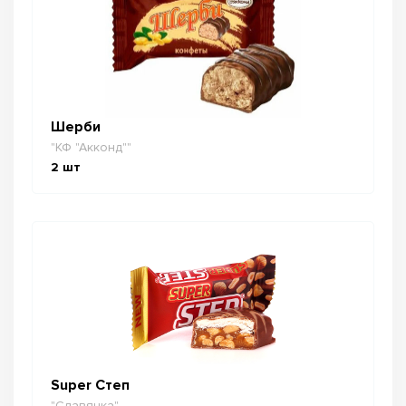
Шерби
"КФ "Акконд""
2
шт
Super Степ
"Славянка"