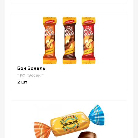
Бон Бонель
" КФ "Эссен""
2
шт