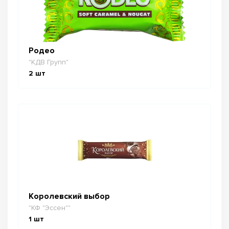
Родео
"КДВ Групп"
2
шт
Королевский выбор
"КФ "Эссен""
1
шт