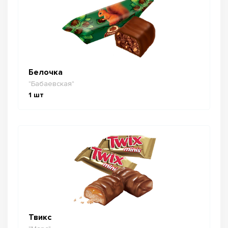
Белочка
"Бабаевская"
1
шт
Твикс