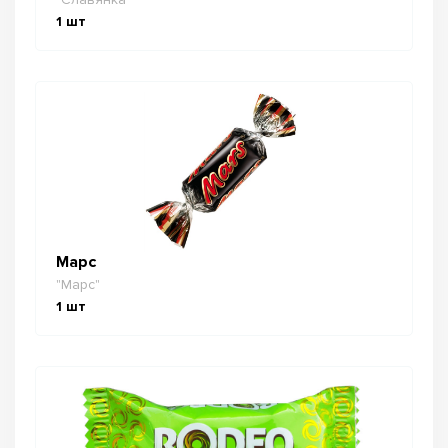
1
шт
Марс
"Марс"
1
шт