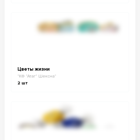
Цветы жизни
"КФ "Атаг" Шексна"
2
шт