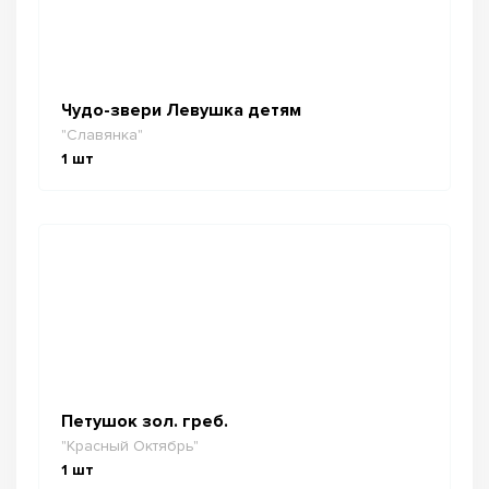
Чудо-звери Левушка детям
"Славянка"
1
шт
Петушок зол. греб.
"Красный Октябрь"
1
шт