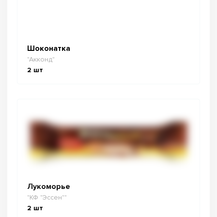
Шоконатка
"Акконд"
2
шт
Лукоморье
"КФ "Эссен""
2
шт