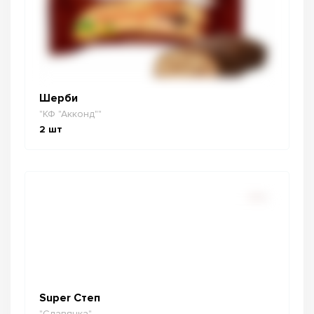
Шерби
"КФ "Акконд""
2
шт
Super Степ
"Славянка"