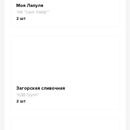
Моя Лапуля
"КФ "Свит Лайф""
2
шт
Загорская сливочная
"КДВ Групп"
2
шт