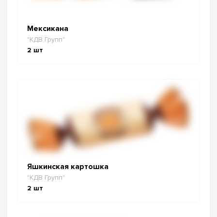
Мексикана
"КДВ Групп"
2
шт
Яшкинская картошка
"КДВ Групп"
2
шт