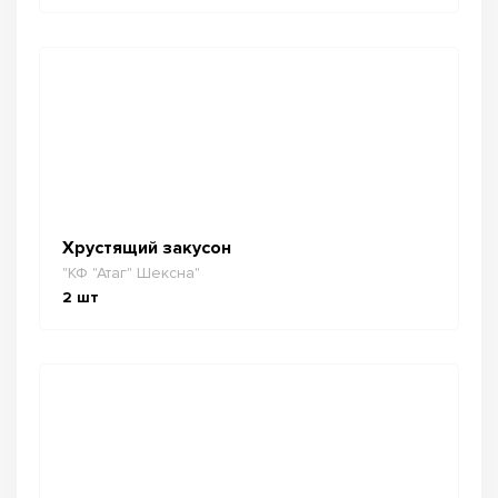
Хрустящий закусон
"КФ "Атаг" Шексна"
2
шт