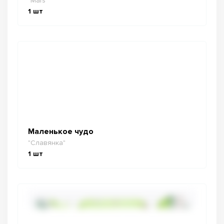
"Mars"
1
шт
Маленькое чудо
"Славянка"
1
шт