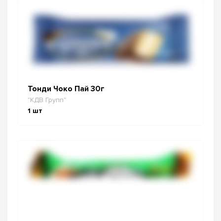
Тонди Чоко Пай 30г
"КДВ Групп"
1
шт