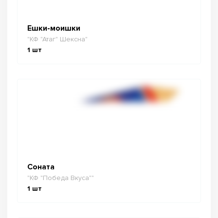
Ешки-моишки
"КФ "Атаг" Шексна"
1
шт
Соната
"КФ "Победа Вкуса""
1
шт