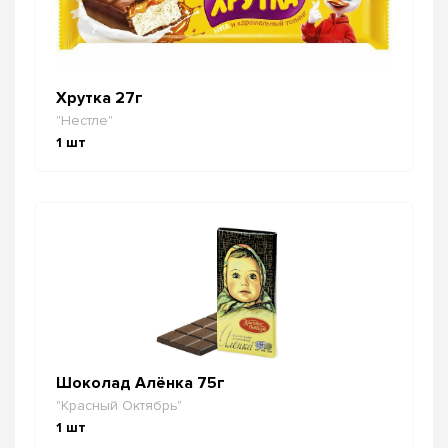
Хрутка 27г
"Нестле"
1
шт
Шоколад Алёнка 75г
"Красный Октябрь"
1
шт