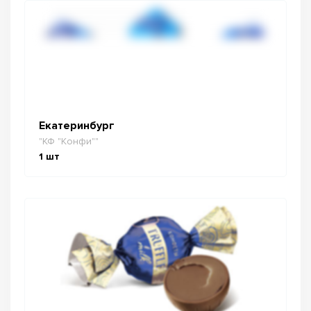
Екатеринбург
"КФ "Конфи""
1
шт