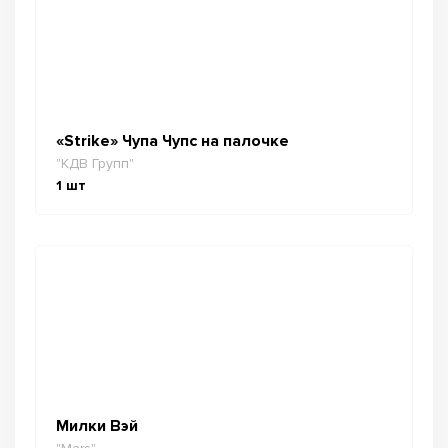
«Strike» Чупа Чупс на палочке
"КДВ Групп"
1
шт
Милки Вэй