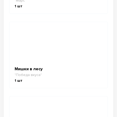
"Марс"
1
шт
Мишки в лесу
"Победа вкуса"
1
шт