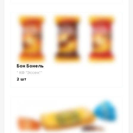
Бон Бонель
" КФ "Эссен""
2
шт