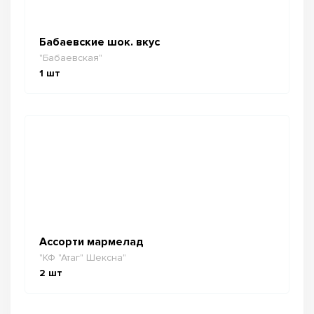
Бабаевские шок. вкус
"Бабаевская"
1
шт
Ассорти мармелад
"КФ "Атаг" Шексна"
2
шт