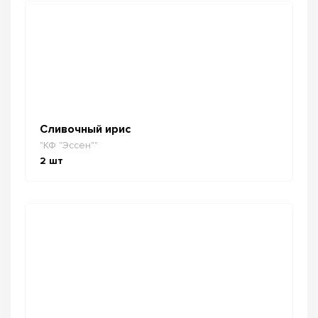
Сливочный ирис
"КФ "Эссен""
2
шт