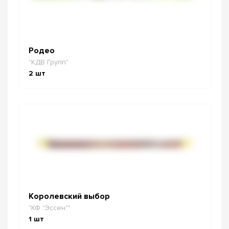
Родео
"КДВ Групп"
2
шт
Королевский выбор
"КФ "Эссен""
1
шт