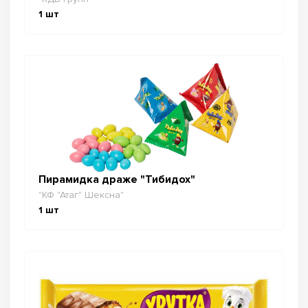
1
шт
Пирамидка драже "Тибидох"
"КФ "Атаг" Шексна"
1
шт