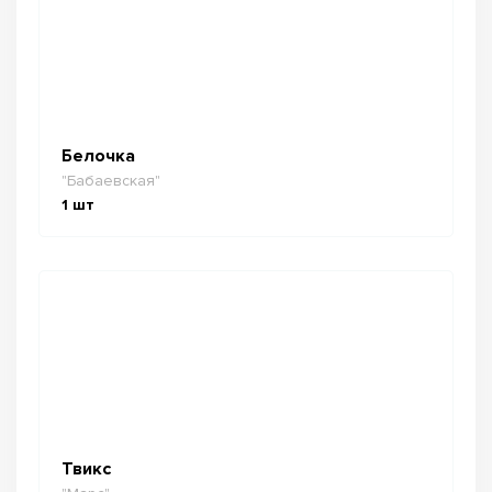
Белочка
"Бабаевская"
1
шт
Твикс