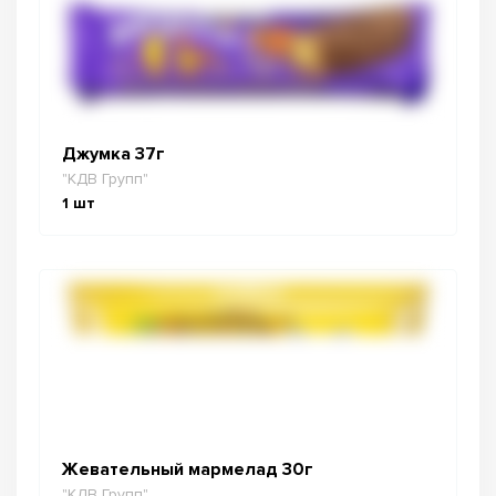
Джумка 37г
"КДВ Групп"
1
шт
Жевательный мармелад 30г
"КДВ Групп"