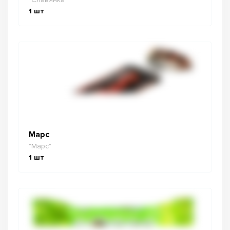
1
шт
Марс
"Марс"
1
шт