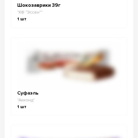
Шокозаврики 39г
"КФ "Эссен""
1
шт
Суфаэль
"Акконд"
1
шт