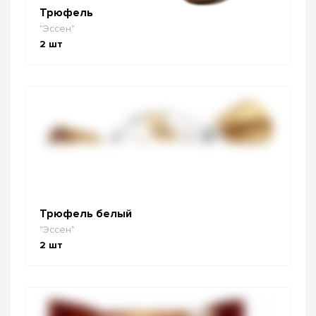
Трюфель
"Эссен"
2
шт
Трюфель белый
"Эссен"
2
шт