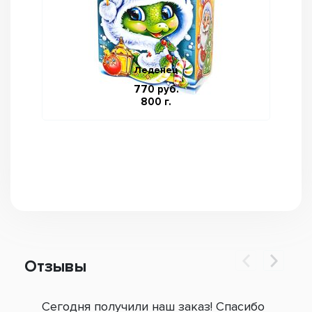
Леденец
770 руб.
800 г.
Отзывы
Сегодня получили наш заказ! Спасибо
Огр