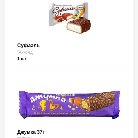
Суфаэль
"Акконд"
1
шт
Джумка 37г