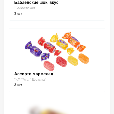
Бабаевские шок. вкус
"Бабаевская"
1
шт
Ассорти мармелад
"КФ "Атаг" Шексна"
2
шт