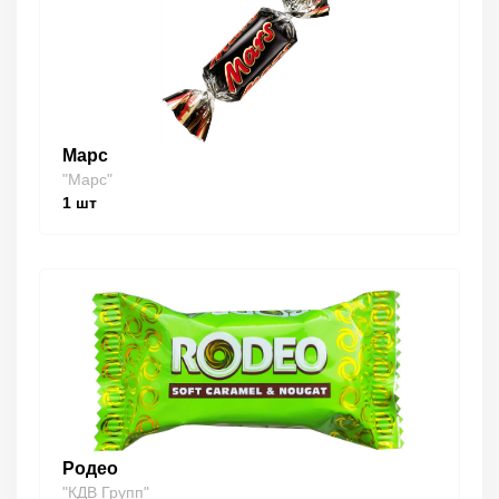
Марс
"Марс"
1
шт
Родео
"КДВ Групп"