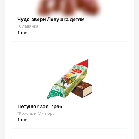
Чудо-звери Левушка детям
"Славянка"
1
шт
Петушок зол. греб.
"Красный Октябрь"
1
шт