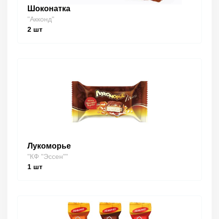
Шоконатка
"Акконд"
2
шт
Лукоморье
"КФ "Эссен""
1
шт