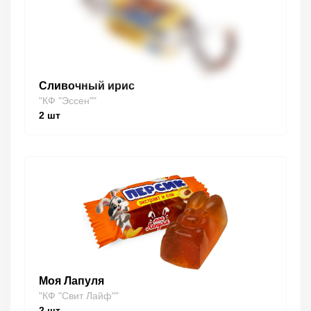
Сливочный ирис
"КФ "Эссен""
2
шт
Моя Лапуля
"КФ "Свит Лайф""
2
шт