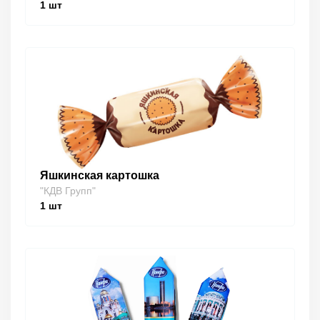
1
шт
Яшкинская картошка
"КДВ Групп"
1
шт