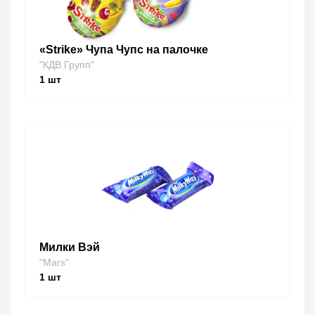
«Strike» Чупа Чупс на палочке
"КДВ Групп"
1
шт
Милки Вэй
"Mars"
1
шт