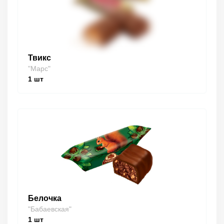
Твикс
"Марс"
1
шт
Белочка
"Бабаевская"
1
шт