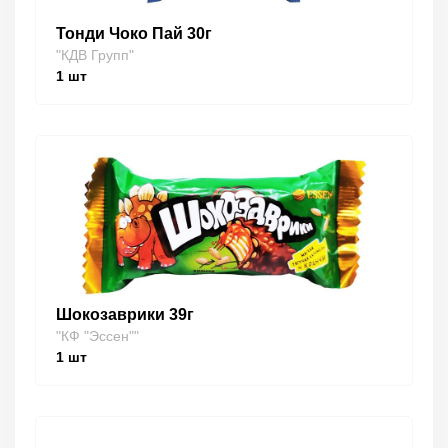
Тонди Чоко Пай 30г
"КДВ Групп"
1
шт
Шокозаврики 39г
"КФ "Эссен""
1
шт