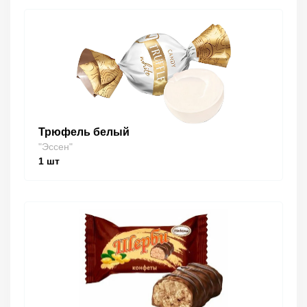
Трюфель белый
"Эссен"
1
шт