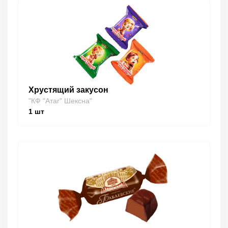
Хрустящий закусон
"КФ "Атаг" Шексна"
1
шт