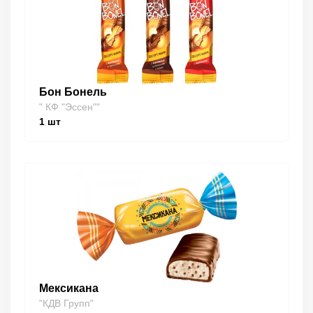
Бон Бонель
" КФ "Эссен""
1
шт
Мексикана
"КДВ Групп"