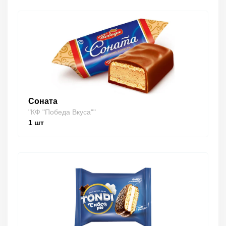
Соната
"КФ "Победа Вкуса""
1
шт