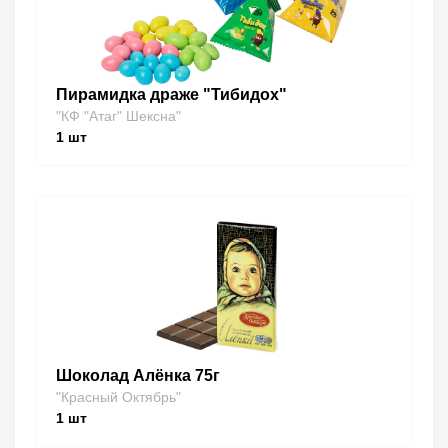
Пирамидка драже "Тибидох"
"КФ "Атаг" Шексна"
1
шт
Шоколад Алёнка 75г
"Красный Октябрь"
1
шт