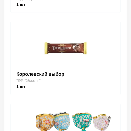
1
шт
Королевский выбор
"КФ "Эссен""
1
шт