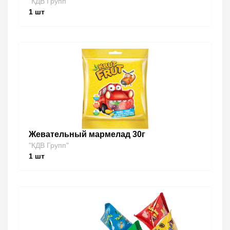
"КДВ Групп"
1
шт
Жевательный мармелад 30г
"КДВ Групп"
1
шт