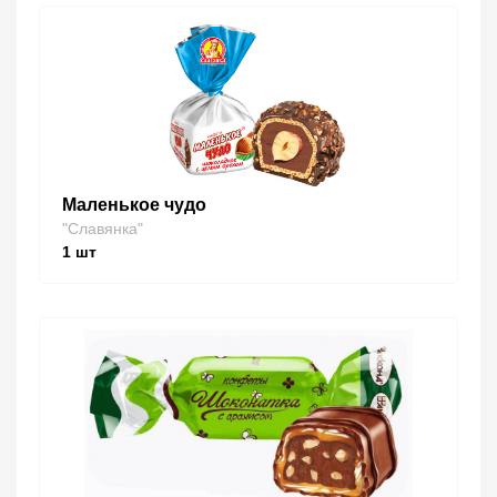
Маленькое чудо
"Славянка"
1
шт