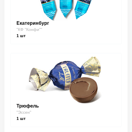
Екатеринбург
"КФ "Конфи""
1
шт
Трюфель
"Эссен"
1
шт