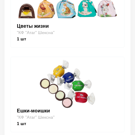
Цветы жизни
"КФ "Атаг" Шексна"
1
шт
Ешки-моишки
"КФ "Атаг" Шексна"
1
шт