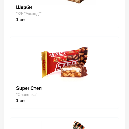
Шерби
"КФ "Акконд""
1
шт
Super Степ
"Славянка"
1
шт