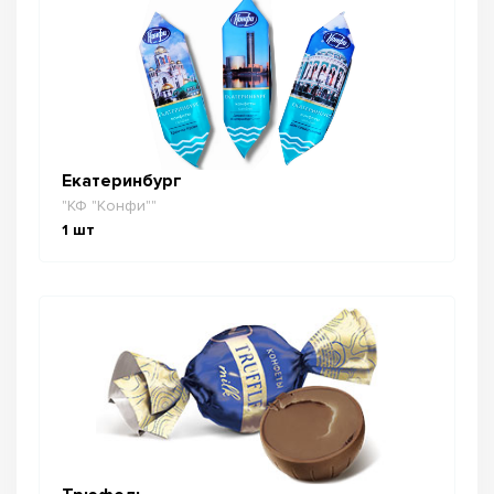
Екатеринбург
"КФ "Конфи""
1
шт