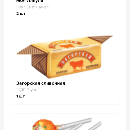
Моя Лапуля
"КФ "Свит Лайф""
2
шт
Загорская сливочная
"КДВ Групп"
1
шт