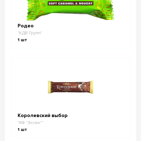
Родео
"КДВ Групп"
1
шт
Королевский выбор
"КФ "Эссен""
1
шт