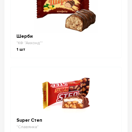
Шерби
"КФ "Акконд""
1
шт
Super Степ
"Славянка"