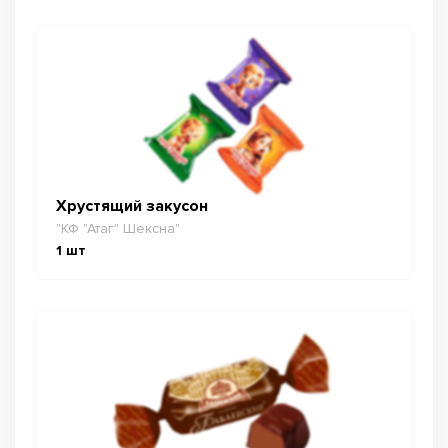
Хрустящий закусон
"КФ "Атаг" Шексна"
1
шт