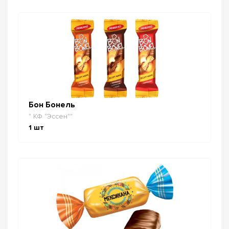
Бон Бонель
" КФ "Эссен""
1
шт