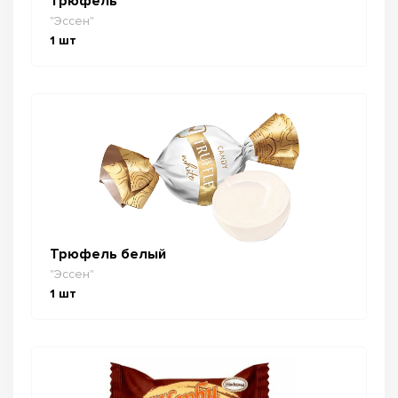
Трюфель
"Эссен"
1
шт
Трюфель белый
"Эссен"
1
шт