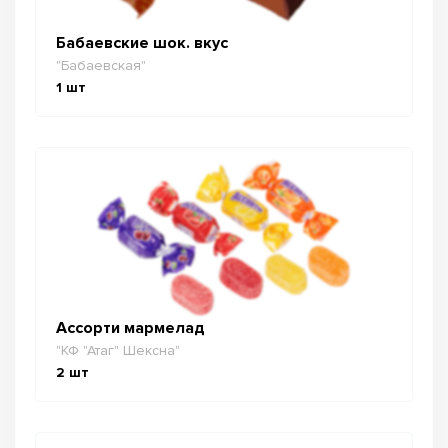
Бабаевские шок. вкус
"Бабаевская"
1
шт
Ассорти мармелад
"КФ "Атаг" Шексна"
2
шт