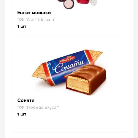
Ешки-моишки
"КФ "Атаг" Шексна"
1
шт
Соната
"КФ "Победа Вкуса""
1
шт