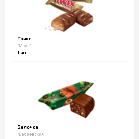
Твикс
"Марс"
1
шт
Белочка
"Бабаевская"