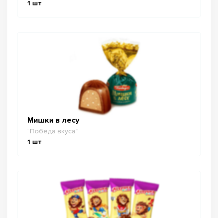
1
шт
Мишки в лесу
"Победа вкуса"
1
шт