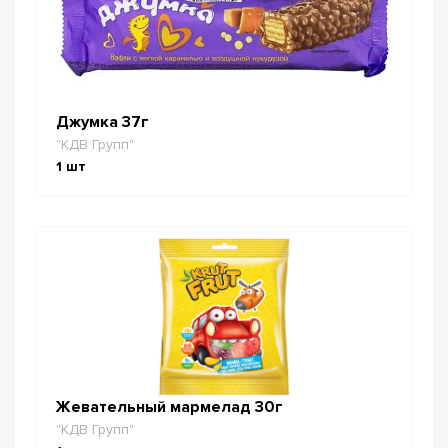
Джумка 37г
"КДВ Групп"
1
шт
Жевательный мармелад 30г
"КДВ Групп"