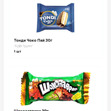
Тонди Чоко Пай 30г
"КДВ Групп"
1
шт
Шокозаврики 39г