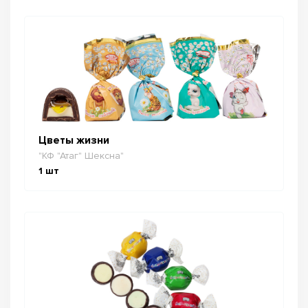
Цветы жизни
"КФ "Атаг" Шексна"
1
шт