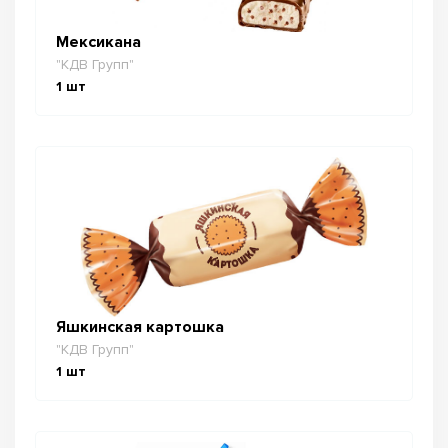
Мексикана
"КДВ Групп"
1
шт
Яшкинская картошка
"КДВ Групп"
1
шт