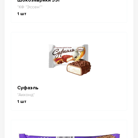
"КФ "Эссен""
1
шт
Суфаэль
"Акконд"
1
шт