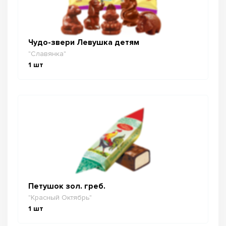
Чудо-звери Левушка детям
"Славянка"
1
шт
Петушок зол. греб.
"Красный Октябрь"
1
шт