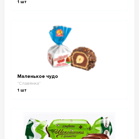
1
шт
Маленькое чудо
"Славянка"
1
шт