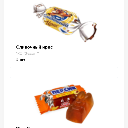
Сливочный ирис
"КФ "Эссен""
2
шт