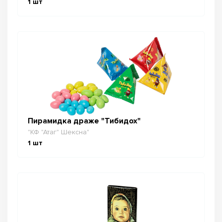
1
шт
Пирамидка драже "Тибидох"
"КФ "Атаг" Шексна"
1
шт