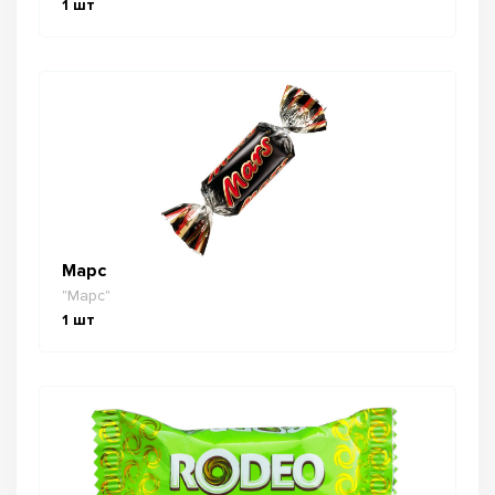
1
шт
Марс
"Марс"
1
шт