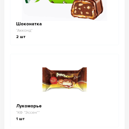
Шоконатка
"Акконд"
2
шт
Лукоморье
"КФ "Эссен""
1
шт