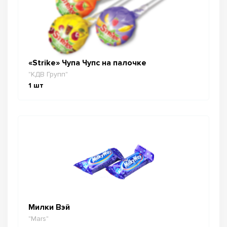
«Strike» Чупа Чупс на палочке
"КДВ Групп"
1
шт
Милки Вэй
"Mars"