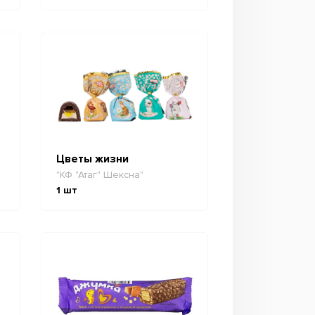
Цветы жизни
"КФ "Атаг" Шексна"
1
шт