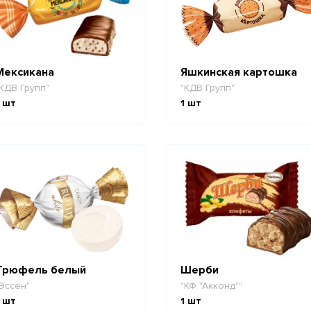
Мексикана
Яшкинская картошка
КДВ Групп"
"КДВ Групп"
шт
1
шт
Трюфель белый
Шерби
Эссен"
"КФ "Акконд""
шт
1
шт