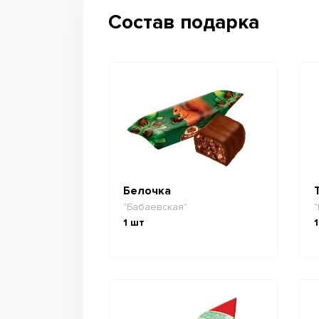
Состав подарка
Белочка
"Бабаевская"
"
1
шт
1