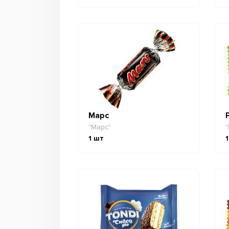
Марс
"Марс"
"
1
шт
1