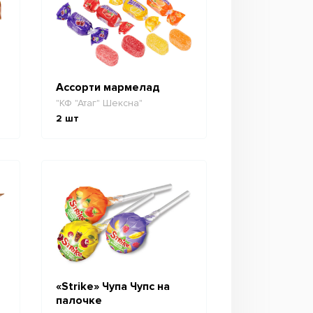
Ассорти мармелад
"КФ "Атаг" Шексна"
2
шт
«Strike» Чупа Чупс на
палочке