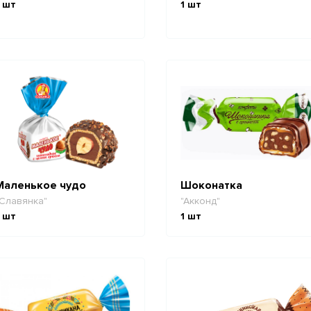
шт
1
шт
Маленькое чудо
Шоконатка
Славянка"
"Акконд"
шт
1
шт