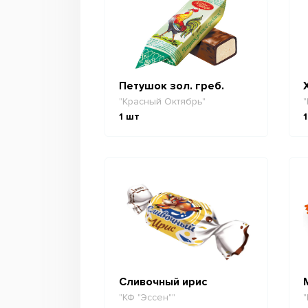
Петушок зол. греб.
"Красный Октябрь"
"
1
шт
1
Сливочный ирис
"КФ "Эссен""
"