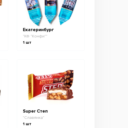
Екатеринбург
"КФ "Конфи""
1
шт
Super Степ
"Славянка"
1
шт