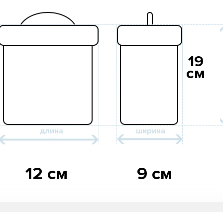
19
см
12 см
9 см