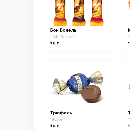
Бон Бонель
" КФ "Эссен""
"
1
шт
1
Трюфель
"Эссен"
"
1
шт
1