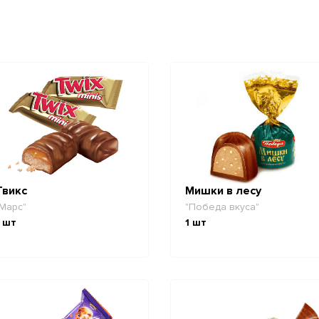
Твикс
Мишки в лесу
Марс"
"Победа вкуса"
шт
1
шт