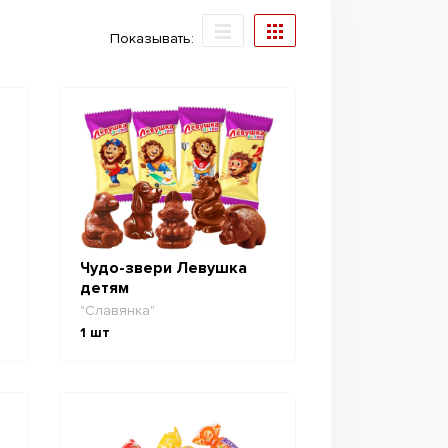
Показывать:
Чудо-звери Левушка
детям
"Славянка"
1
шт