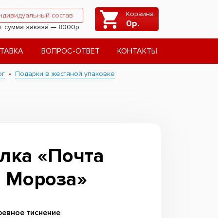
Корзина
ндивидуальный состав
0
р.
. сумма заказа — 8000р
ТАВКА
ВОПРОС-ОТВЕТ
КОНТАКТЫ
ог
Подарки в жестяной упаковке
лка «Почта
 Мороза»
ревное тиснение