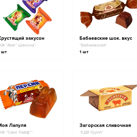
Хрустящий закусон
Бабаевские шок. вкус
КФ "Атаг" Шексна"
"Бабаевская"
шт
1
шт
Моя Лапуля
Загорская сливочная
КФ "Свит Лайф""
"КДВ Групп"