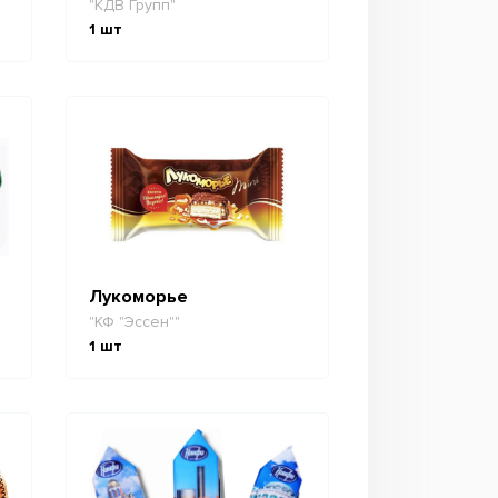
"КДВ Групп"
1
шт
Лукоморье
"КФ "Эссен""
1
шт