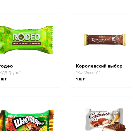
Родео
Королевский выбор
КДВ Групп"
"КФ "Эссен""
шт
1
шт