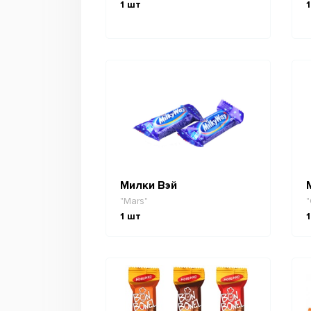
1
шт
1
Милки Вэй
"Mars"
"
1
шт
1