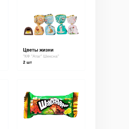
Цветы жизни
"КФ "Атаг" Шексна"
2
шт