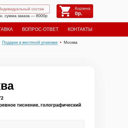
Корзина
Индивидуальный состав
0
р.
н. сумма заказа — 8000р
ТАВКА
ВОПРОС-ОТВЕТ
КОНТАКТЫ
Подарки в жестяной упаковке
Москва
ква
72
гревное тиснение, голографический