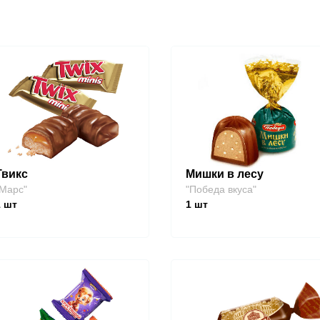
Твикс
Мишки в лесу
Марс"
"Победа вкуса"
1
шт
1
шт