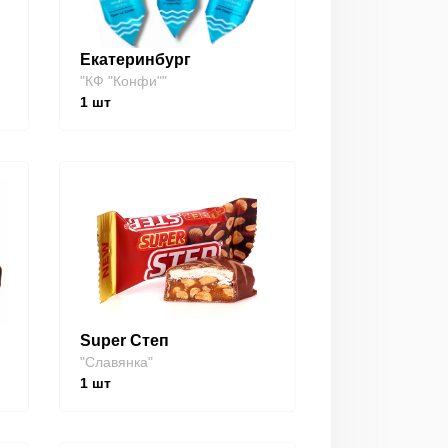
Екатеринбург
"КФ "Конфи""
1
шт
Super Степ
"Славянка"
1
шт