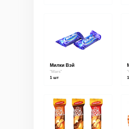
Милки Вэй
"Mars"
"
1
шт