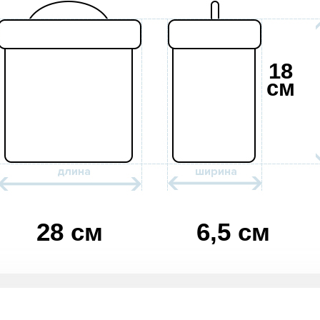
18
см
28 см
6,5 см