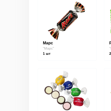
Марс
"Марс"
"
1
шт