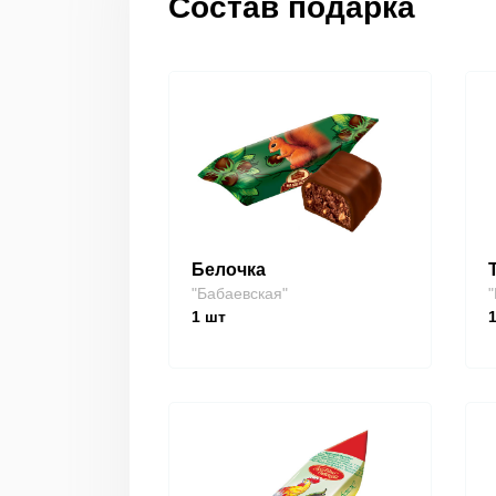
Состав подарка
Белочка
"Бабаевская"
"
1
шт