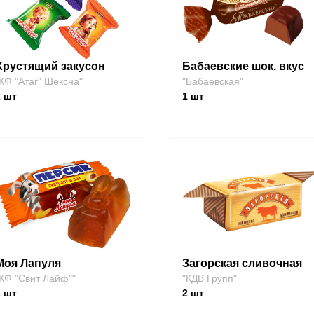
Хрустящий закусон
Бабаевские шок. вкус
КФ "Атаг" Шексна"
"Бабаевская"
2
шт
1
шт
Моя Лапуля
Загорская сливочная
КФ "Свит Лайф""
"КДВ Групп"
2
шт
2
шт