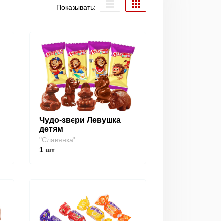
Показывать:
Чудо-звери Левушка
детям
"Славянка"
1
шт