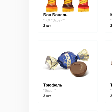
Бон Бонель
" КФ "Эссен""
"
2
шт
Трюфель
"Эссен"
"
2
шт