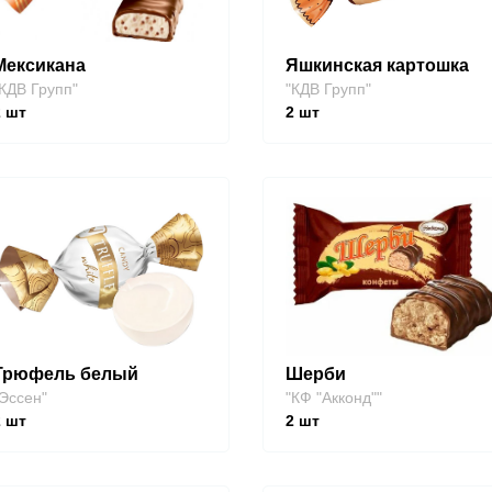
Мексикана
Яшкинская картошка
КДВ Групп"
"КДВ Групп"
2
шт
2
шт
Трюфель белый
Шерби
Эссен"
"КФ "Акконд""
2
шт
2
шт