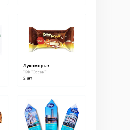
Лукоморье
"КФ "Эссен""
2
шт