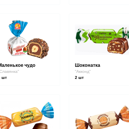
Маленькое чудо
Шоконатка
Славянка"
"Акконд"
1
шт
2
шт