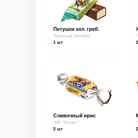
Петушок зол. греб.
"Красный Октябрь"
"
1
шт
Сливочный ирис
"КФ "Эссен""
"
2
шт