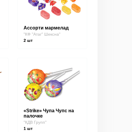
Ассорти мармелад
"КФ "Атаг" Шексна"
2
шт
«Strike» Чупа Чупс на
палочке
"КДВ Групп"
1
шт