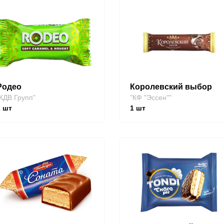
Родео
Королевский выбор
КДВ Групп"
"КФ "Эссен""
2
шт
1
шт