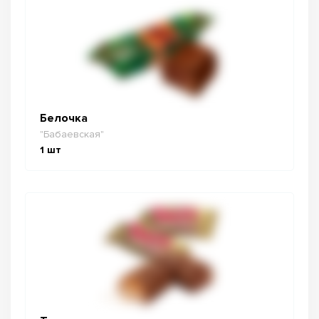
Белочка
"Бабаевская"
1
шт