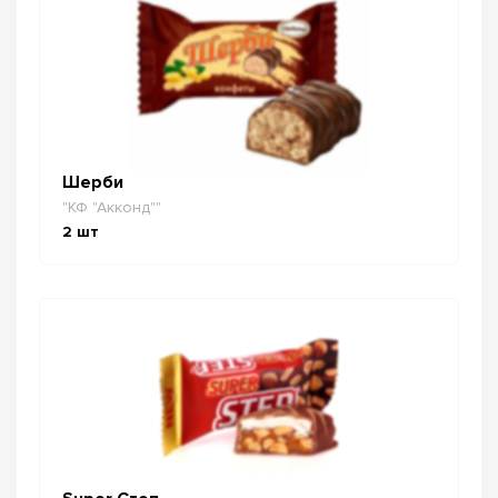
Шерби
"КФ "Акконд""
2
шт