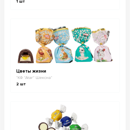
1
шт
Цветы жизни
"КФ "Атаг" Шексна"
2
шт