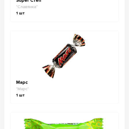
Super Степ
"Славянка"
1
шт
Марс
"Марс"
1
шт