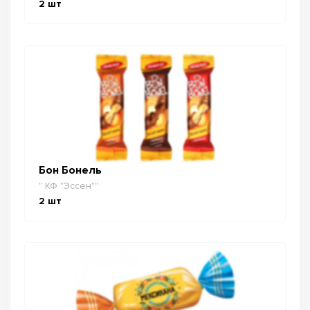
2
шт
Бон Бонель
" КФ "Эссен""
2
шт