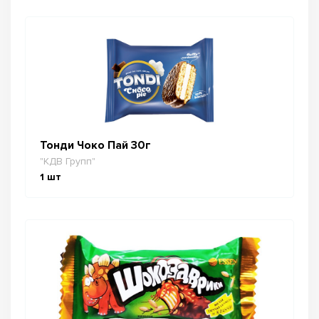
Тонди Чоко Пай 30г
"КДВ Групп"
1
шт