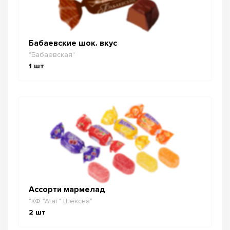
Бабаевские шок. вкус
"Бабаевская"
1
шт
Ассорти мармелад
"КФ "Атаг" Шексна"
2
шт