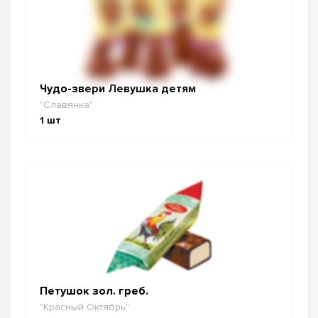
Чудо-звери Левушка детям
"Славянка"
1
шт
Петушок зол. греб.
"Красный Октябрь"