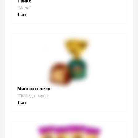
Твикс
"Марс"
1
шт
Мишки в лесу
"Победа вкуса"
1
шт