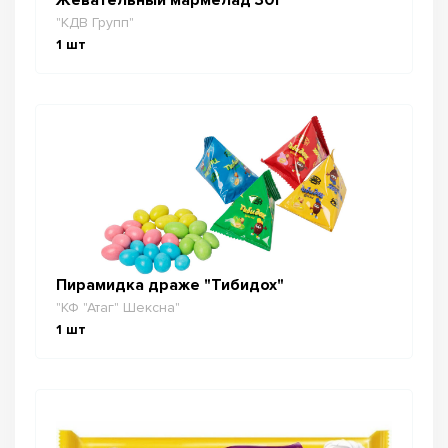
"КДВ Групп"
1
шт
Пирамидка драже "Тибидох"
"КФ "Атаг" Шексна"
1
шт