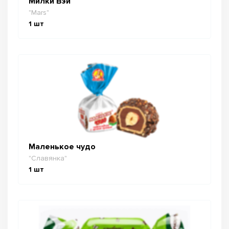
Милки Вэй
"Mars"
1
шт
Маленькое чудо
"Славянка"
1
шт