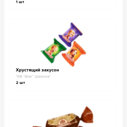
1
шт
Хрустящий закусон
"КФ "Атаг" Шексна"
2
шт