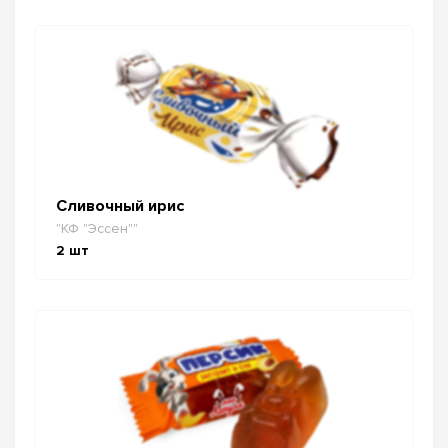
Сливочный ирис
"КФ "Эссен""
2
шт