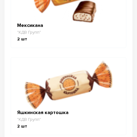
Мексикана
"КДВ Групп"
2
шт
Яшкинская картошка
"КДВ Групп"
2
шт