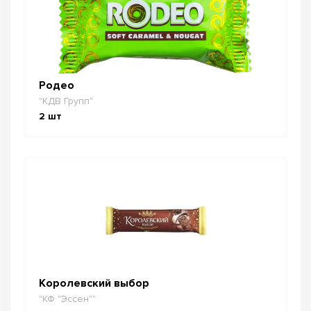
Родео
"КДВ Групп"
2
шт
Королевский выбор
"КФ "Эссен""