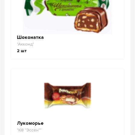
Шоконатка
"Акконд"
2
шт
Лукоморье
"КФ "Эссен""