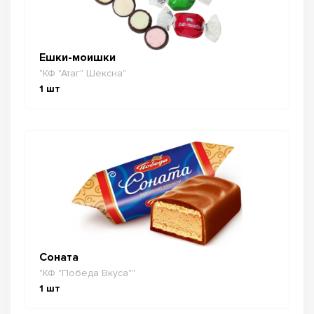
Ешки-моишки
"КФ "Атаг" Шексна"
1
шт
Соната
"КФ "Победа Вкуса""
1
шт