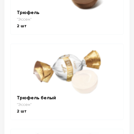
Трюфель
"Эссен"
2
шт
Трюфель белый
"Эссен"
2
шт