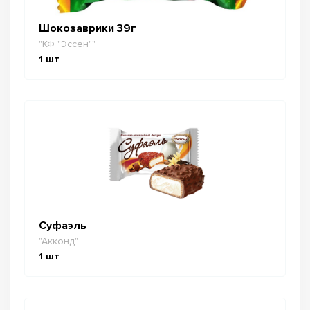
Шокозаврики 39г
"КФ "Эссен""
1
шт
Суфаэль
"Акконд"
1
шт