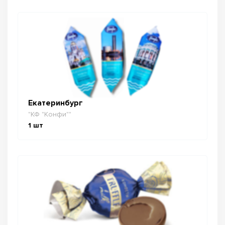
Екатеринбург
"КФ "Конфи""
1
шт