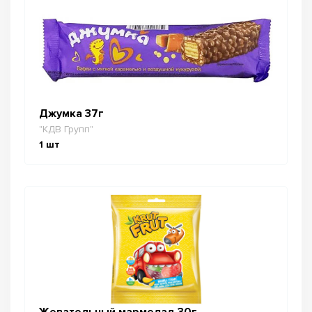
Джумка 37г
"КДВ Групп"
1
шт
Жевательный мармелад 30г