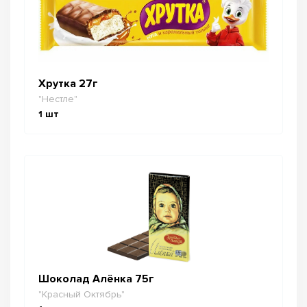
Хрутка 27г
"Нестле"
1
шт
Шоколад Алёнка 75г
"Красный Октябрь"