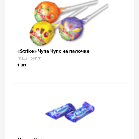
«Strike» Чупа Чупс на палочке
"КДВ Групп"
1
шт