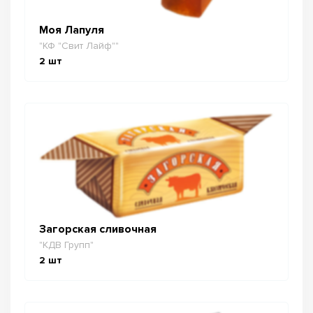
Моя Лапуля
"КФ "Свит Лайф""
2
шт
Загорская сливочная
"КДВ Групп"
2
шт