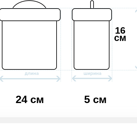
16
см
24 см
5 см