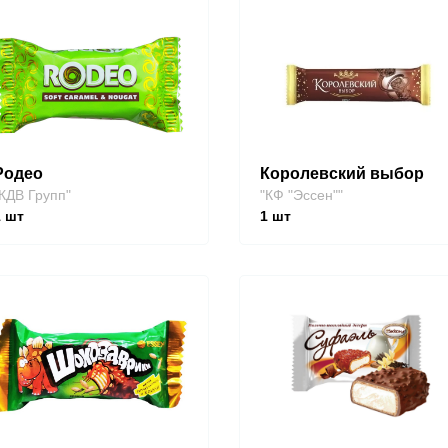
Родео
Королевский выбор
КДВ Групп"
"КФ "Эссен""
1
шт
1
шт