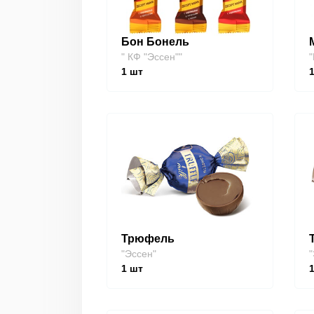
Бон Бонель
" КФ "Эссен""
"
1
шт
Трюфель
"Эссен"
"
1
шт