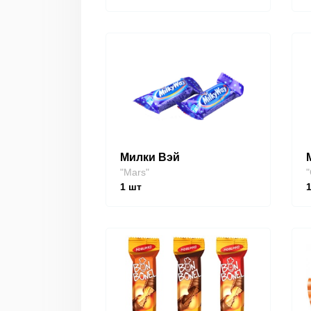
Милки Вэй
"Mars"
"
1
шт