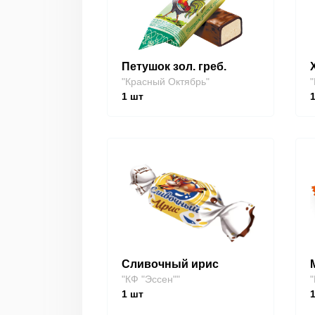
Петушок зол. греб.
"Красный Октябрь"
"
1
шт
Сливочный ирис
"КФ "Эссен""
"
1
шт