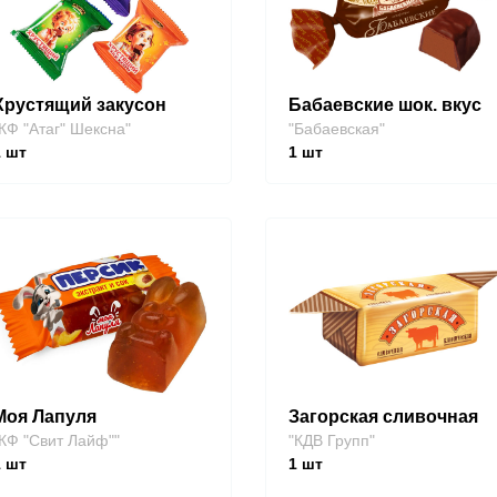
Хрустящий закусон
Бабаевские шок. вкус
КФ "Атаг" Шексна"
"Бабаевская"
1
шт
1
шт
Моя Лапуля
Загорская сливочная
КФ "Свит Лайф""
"КДВ Групп"
1
шт
1
шт