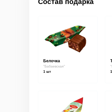
Состав подарка
Белочка
"Бабаевская"
"
1
шт