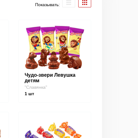
Показывать:
Чудо-звери Левушка
детям
"Славянка"
1
шт