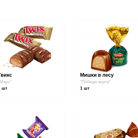
Твикс
Мишки в лесу
Марс"
"Победа вкуса"
1
шт
1
шт