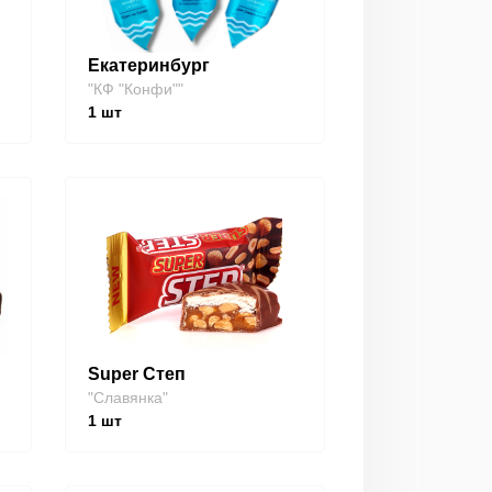
Екатеринбург
"КФ "Конфи""
1
шт
Super Степ
"Славянка"
1
шт