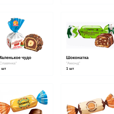
Маленькое чудо
Шоконатка
Славянка"
"Акконд"
1
шт
1
шт