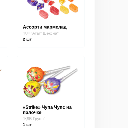
Ассорти мармелад
"КФ "Атаг" Шексна"
2
шт
«Strike» Чупа Чупс на
палочке
"КДВ Групп"
1
шт