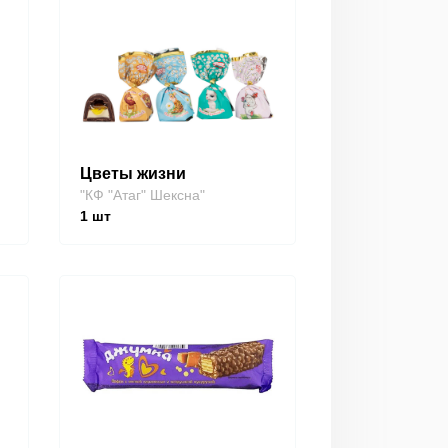
Цветы жизни
"КФ "Атаг" Шексна"
1
шт