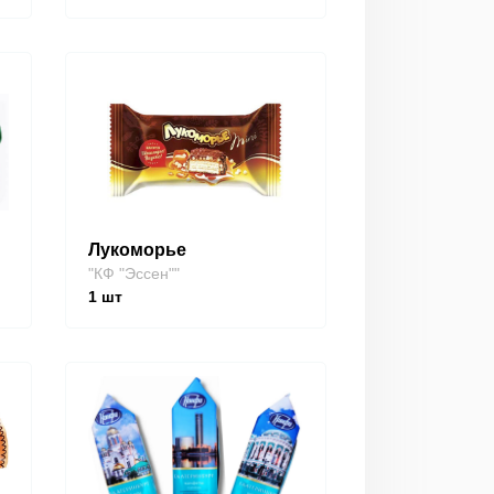
Лукоморье
"КФ "Эссен""
1
шт