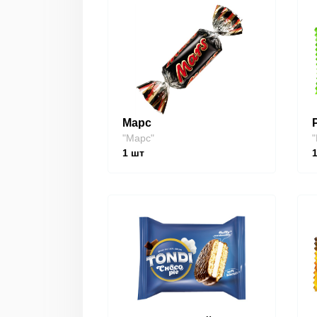
Марс
"Марс"
"
1
шт