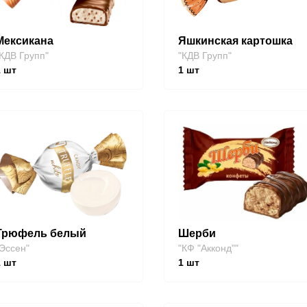
Мексикана
Яшкинская картошка
КДВ Групп"
"КДВ Групп"
1
шт
1
шт
Трюфель белый
Шерби
Эссен"
"КФ "Акконд""
1
шт
1
шт