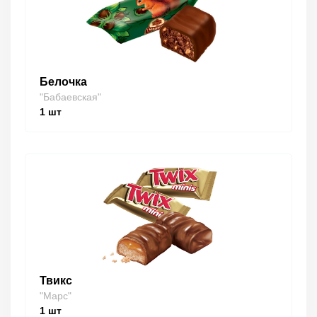
Белочка
"Бабаевская"
1
шт
Твикс
"Марс"
1
шт