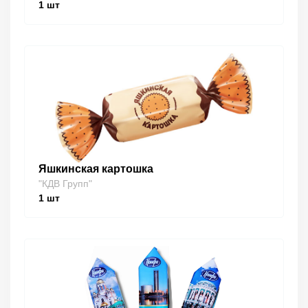
1
шт
Яшкинская картошка
"КДВ Групп"
1
шт