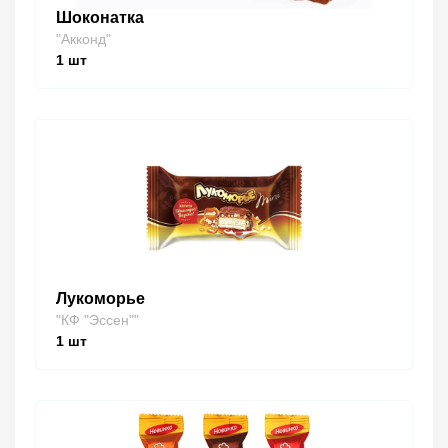
Шоконатка
"Акконд"
1
шт
Лукоморье
"КФ "Эссен""
1
шт