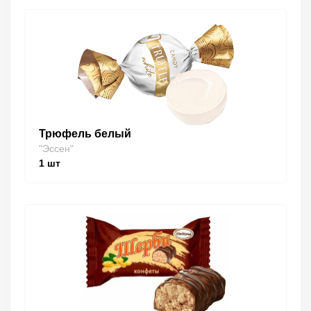
Трюфель белый
"Эссен"
1
шт