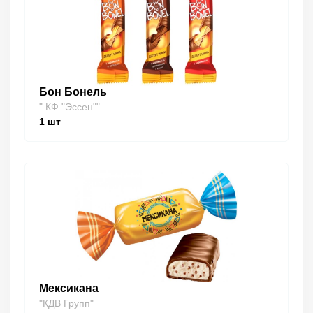
Бон Бонель
" КФ "Эссен""
1
шт
Мексикана
"КДВ Групп"