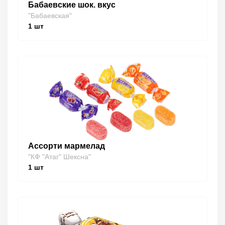
Бабаевские шок. вкус
"Бабаевская"
1
шт
Ассорти мармелад
"КФ "Атаг" Шексна"
1
шт