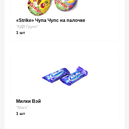
«Strike» Чупа Чупс на палочке
"КДВ Групп"
1
шт
Милки Вэй
"Mars"
1
шт