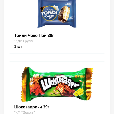
Тонди Чоко Пай 30г
"КДВ Групп"
1
шт
Шокозаврики 39г
"КФ "Эссен""