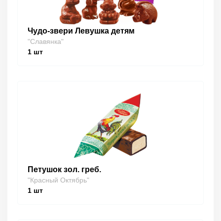
Чудо-звери Левушка детям
"Славянка"
1
шт
Петушок зол. греб.
"Красный Октябрь"
1
шт