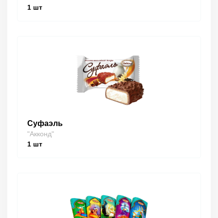
1
шт
Суфаэль
"Акконд"
1
шт