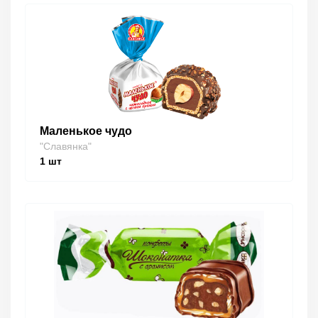
Маленькое чудо
"Славянка"
1
шт