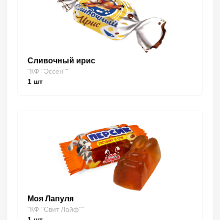
Сливочный ирис
"КФ "Эссен""
1
шт
Моя Лапуля
"КФ "Свит Лайф""
1
шт