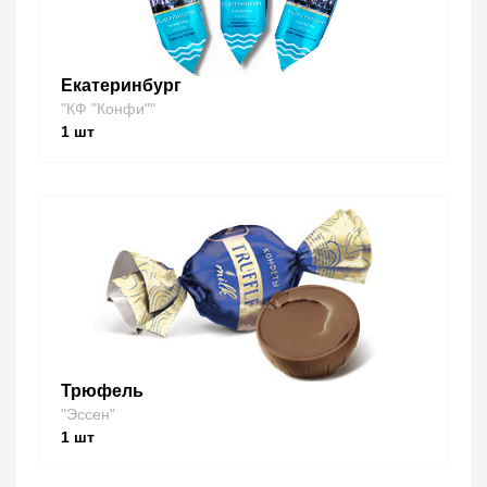
Екатеринбург
"КФ "Конфи""
1
шт
Трюфель
"Эссен"
1
шт