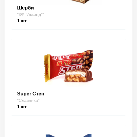
Шерби
"КФ "Акконд""
1
шт
Super Степ
"Славянка"
1
шт