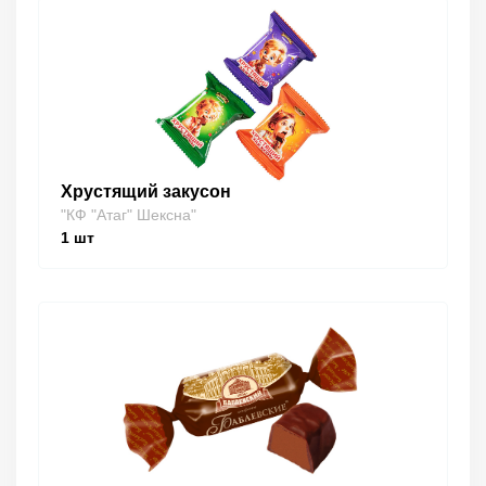
Хрустящий закусон
"КФ "Атаг" Шексна"
1
шт