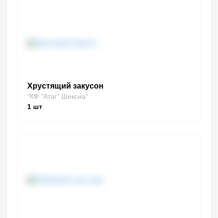
Хрустящий закусон
"КФ "Атаг" Шексна"
1
шт