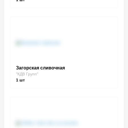
Загорская сливочная
"КДВ Групп"
1
шт