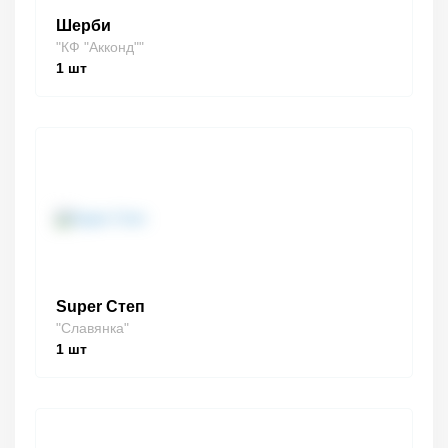
Шерби
"КФ "Акконд""
1
шт
Super Степ
"Славянка"
1
шт