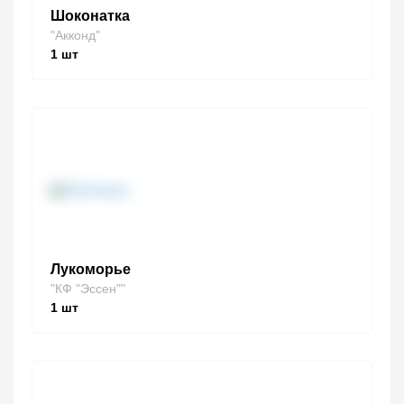
Шоконатка
"Акконд"
1
шт
Лукоморье
"КФ "Эссен""
1
шт