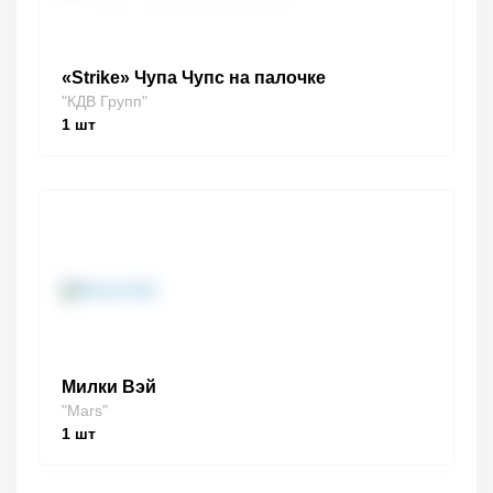
«Strike» Чупа Чупс на палочке
"КДВ Групп"
1
шт
Милки Вэй
"Mars"
1
шт