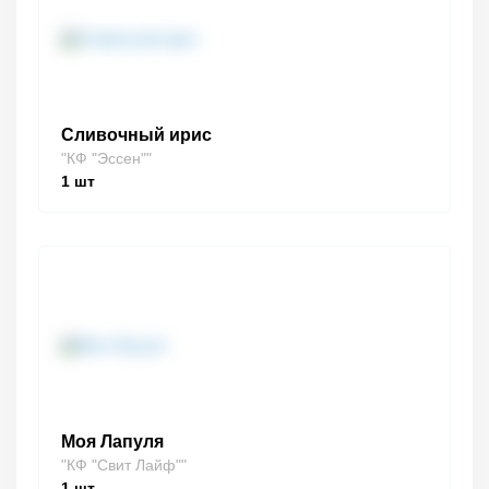
Сливочный ирис
"КФ "Эссен""
1
шт
Моя Лапуля
"КФ "Свит Лайф""
1
шт