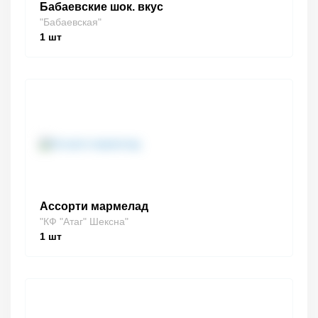
Бабаевские шок. вкус
"Бабаевская"
1
шт
Ассорти мармелад
"КФ "Атаг" Шексна"
1
шт