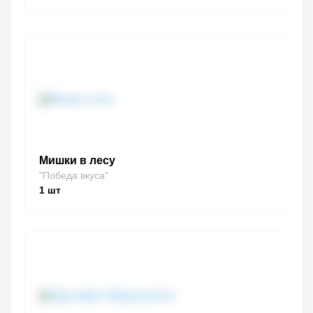
Мишки в лесу
"Победа вкуса"
1
шт