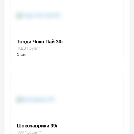
Тонди Чоко Пай 30г
"КДВ Групп"
1
шт
Шокозаврики 39г
"КФ "Эссен""