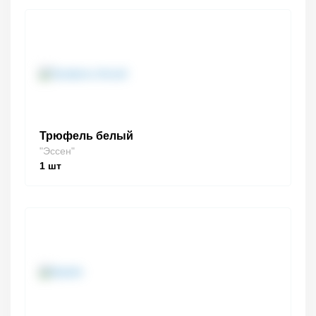
Трюфель белый
"Эссен"
1
шт