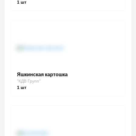
1
шт
Яшкинская картошка
"КДВ Групп"
1
шт