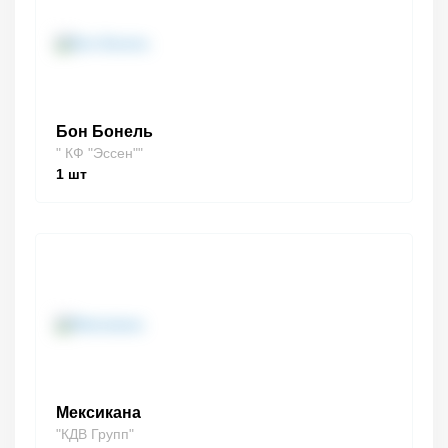
Бон Бонель
" КФ "Эссен""
1
шт
Мексикана
"КДВ Групп"