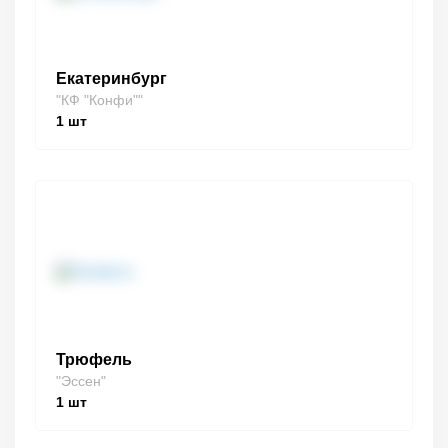
Екатеринбург
"КФ "Конфи""
1
шт
Трюфель
"Эссен"
1
шт