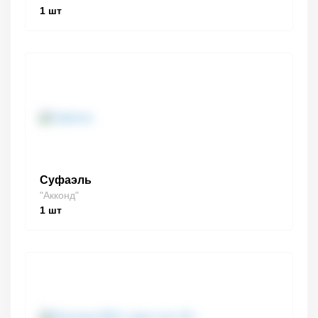
1
шт
Суфаэль
"Акконд"
1
шт