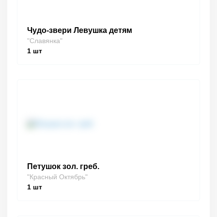
Чудо-звери Левушка детям
"Славянка"
1
шт
Петушок зол. греб.
"Красный Октябрь"
1
шт