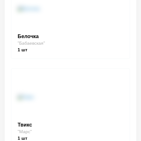
Белочка
"Бабаевская"
1
шт
Твикс
"Марс"
1
шт