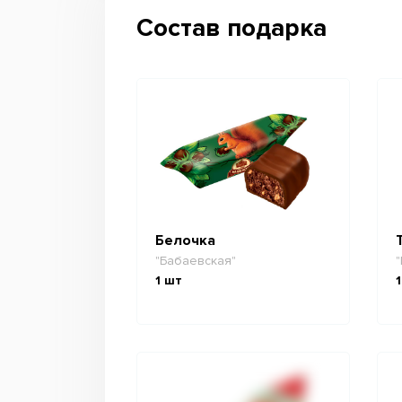
Состав подарка
Белочка
"Бабаевская"
"
1
шт
1