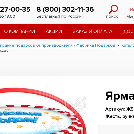
227-00-35
8 (800) 302-11-36
И
до 18.00
Бесплатный по России
поиск
Мин
О КОМПАНИИ
АКЦИИ
ЗАКАЗ И ОПЛАТА
ДОС
годние подарков от производителя - Фабрика Подарков
Катал
удес
Ярма
Артикул: Ж5
Жесть, ручк