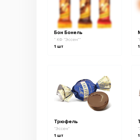
Бон Бонель
" КФ "Эссен""
"
1
шт
1
Трюфель
"Эссен"
"
1
шт
1