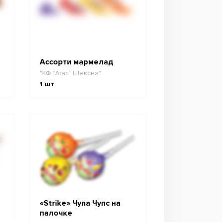
Ассорти мармелад
"КФ "Атаг" Шексна"
1
шт
«Strike» Чупа Чупс на
палочке