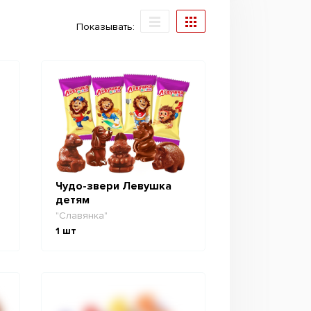
Показывать:
Чудо-звери Левушка
детям
"Славянка"
1
шт