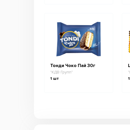
Тонди Чоко Пай 30г
"КДВ Групп"
"
1
шт
1