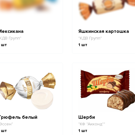
Мексикана
Яшкинская картошка
КДВ Групп"
"КДВ Групп"
шт
1
шт
Трюфель белый
Шерби
Эссен"
"КФ "Акконд""
шт
1
шт