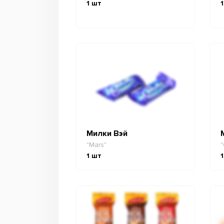
1
шт
1
Милки Вэй
"Mars"
"
1
шт
1