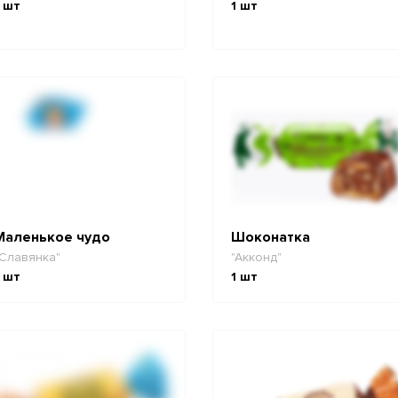
шт
1
шт
Маленькое чудо
Шоконатка
Славянка"
"Акконд"
шт
1
шт