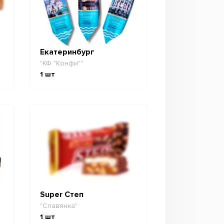
Екатеринбург
"КФ "Конфи""
1
шт
Super Степ
"Славянка"
1
шт