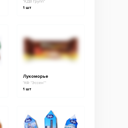
"КДВ Групп"
1
шт
Лукоморье
"КФ "Эссен""
1
шт