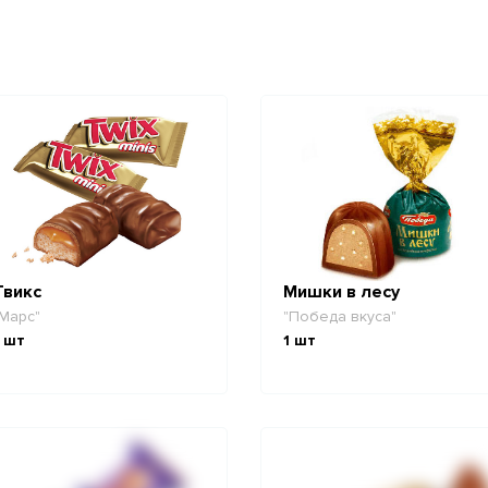
Твикс
Мишки в лесу
Марс"
"Победа вкуса"
шт
1
шт