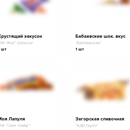
Хрустящий закусон
Бабаевские шок. вкус
КФ "Атаг" Шексна"
"Бабаевская"
шт
1
шт
Моя Лапуля
Загорская сливочная
КФ "Свит Лайф""
"КДВ Групп"