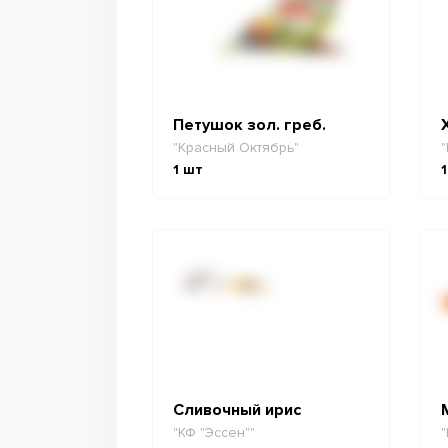
Петушок зол. греб.
"Красный Октябрь"
"
1
шт
1
Сливочный ирис
"КФ "Эссен""
"