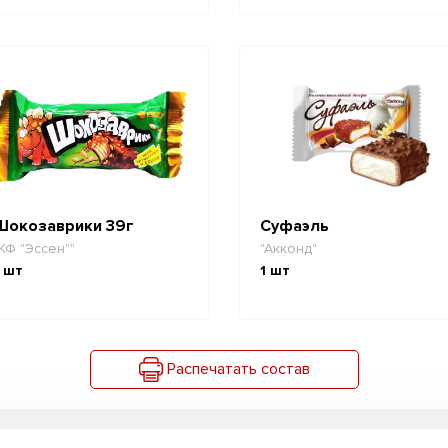
Шокозаврики 39г
Суфаэль
КФ "Эссен""
"Акконд"
шт
1
шт
Распечатать состав