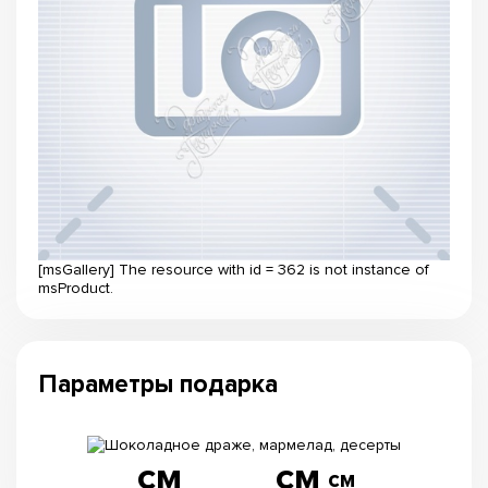
[msGallery] The resource with id = 362 is not instance of
msProduct.
Параметры подарка
см
см
см