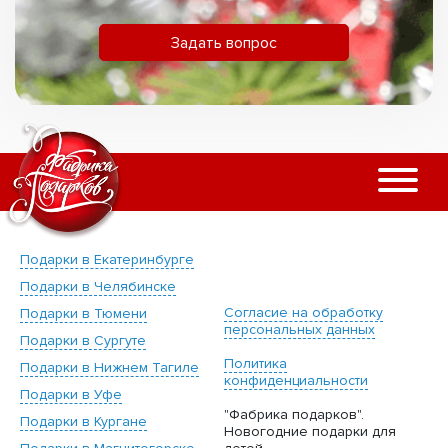
Задать вопрос
Подарки в Екатеринбурге
Подарки в Челябинске
Согласие на обработку
Подарки в Тюмени
персональных данных
Подарки в Сургуте
Политика
Подарки в Нижнем Тагиле
конфиденциальности
Подарки в Уфе
"Фабрика подарков".
Подарки в Кургане
Новогодние подарки для