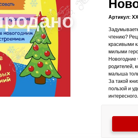
Ново
Артикул: Х
Задумываетес
чтению? Рец
красивыми к
милыми геро
Новогодние 
родителей, 
малыша толь
За такой кн
пользой и уд
интересного.