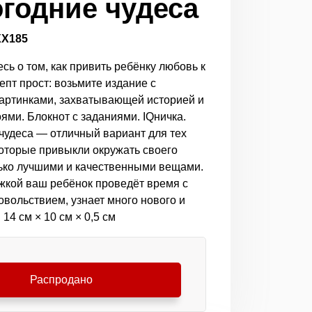
годние чудеса
ХХ185
ь о том, как привить ребёнку любовь к
епт прост: возьмите издание с
артинками, захватывающей историей и
ями. Блокнот с заданиями. IQничка.
чудеса — отличный вариант для тех
которые привыкли окружать своего
ко лучшими и качественными вещами.
ижкой ваш ребёнок проведёт время с
овольствием, узнает много нового и
 14 см × 10 см × 0,5 см
Распродано