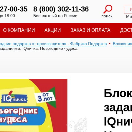
227-00-35
8 (800) 302-11-36
до 18.00
Бесплатный по России
поиск
Ми
О КОМПАНИИ
АКЦИИ
ЗАКАЗ И ОПЛАТА
ДОС
годние подарков от производителя - Фабрика Подарков
Вложени
заданиями. IQничка. Новогодние чудеса
Блок
зада
IQни