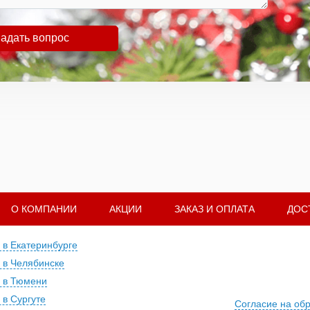
адать вопрос
О КОМПАНИИ
АКЦИИ
ЗАКАЗ И ОПЛАТА
ДОС
 в Екатеринбурге
 в Челябинске
 в Тюмени
 в Сургуте
Согласие на об