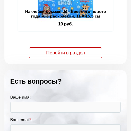
Наклейки бумажные «Веселого нового
Кн
года!», c раскраской, 11 × 15,5 см
10 руб.
Перейти в раздел
Есть вопросы?
Ваше имя:
Ваш email
*
: