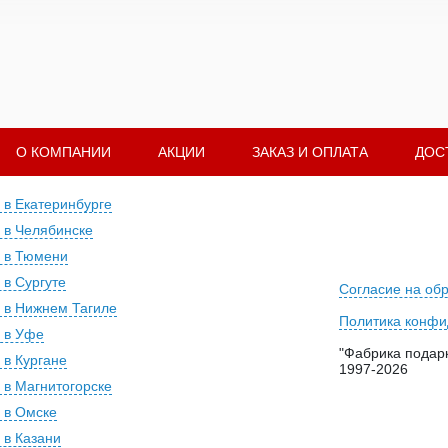
О КОМПАНИИ
АКЦИИ
ЗАКАЗ И ОПЛАТА
ДОС
 в Екатеринбурге
 в Челябинске
 в Тюмени
 в Сургуте
Согласие на об
 в Нижнем Тагиле
Политика конфи
 в Уфе
"Фабрика подарк
 в Кургане
1997-2026
 в Магнитогорске
 в Омске
 в Казани