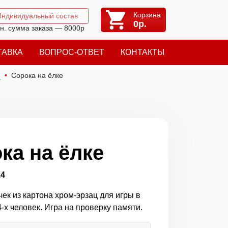
Корзина
Индивидуальный состав
0
р.
н. сумма заказа — 8000р
ТАВКА
ВОПРОС-ОТВЕТ
КОНТАКТЫ
я
Сорока на ёлке
ка на ёлке
24
ек из картона хром-эрзац для игры в
-х человек. Игра на проверку памяти.