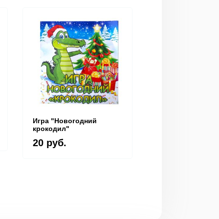
Игра "Новогодний
Книжка-раскраск
крокодил"
"Найди слово" +
раскраски
20 руб.
20 руб.