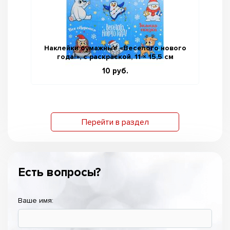
Наклейки бумажные «Веселого нового
Кн
года!», c раскраской, 11 × 15,5 см
10 руб.
Перейти в раздел
Есть вопросы?
Ваше имя: