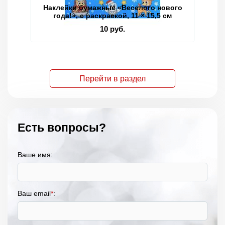
Наклейки бумажные «Веселого нового
Кн
года!», c раскраской, 11 × 15,5 см
10 руб.
Перейти в раздел
Есть вопросы?
Ваше имя:
Ваш email
*
: