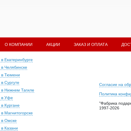
О КОМПАНИИ
АКЦИИ
ЗАКАЗ И ОПЛАТА
ДОС
 в Екатеринбурге
 в Челябинске
 в Тюмени
 в Сургуте
Согласие на об
 в Нижнем Тагиле
Политика конфи
 в Уфе
"Фабрика подарк
 в Кургане
1997-2026
 в Магнитогорске
 в Омске
 в Казани