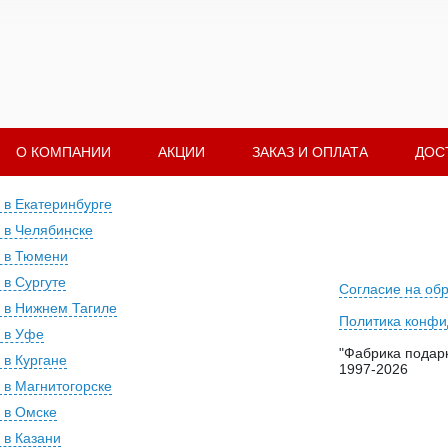
О КОМПАНИИ
АКЦИИ
ЗАКАЗ И ОПЛАТА
ДОС
 в Екатеринбурге
 в Челябинске
 в Тюмени
 в Сургуте
Согласие на об
 в Нижнем Тагиле
Политика конфи
 в Уфе
"Фабрика подарк
 в Кургане
1997-2026
 в Магнитогорске
 в Омске
 в Казани