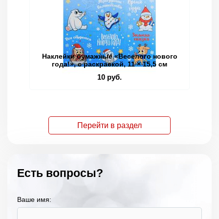
Наклейки бумажные «Веселого нового
Кн
года!», c раскраской, 11 × 15,5 см
10 руб.
Перейти в раздел
Есть вопросы?
Ваше имя: