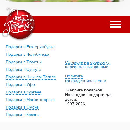
Подарки в Екатеринбурге
Подарки в Челябинске
Подарки в Тюмени
Согласие на обработку
персональных данных
Подарки в Сургуте
Политика
Подарки в Нижнем Тагиле
конфиденциальности
Подарки в Уфе
"Фабрика подарков".
Подарки в Кургане
Новогодние подарки для
детей.
Подарки в Магнитогорске
1997-2026
Подарки в Омске
Подарки в Казани