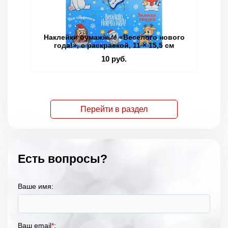
Наклейки бумажные «Веселого нового
Кн
года!», c раскраской, 11 × 15,5 см
10 руб.
Перейти в раздел
Есть вопросы?
Ваше имя:
Ваш email
*
: