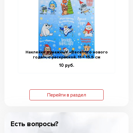
Наклейки бумажные «Веселого нового
Кн
года!», c раскраской, 11 × 15,5 см
10 руб.
Перейти в раздел
Есть вопросы?