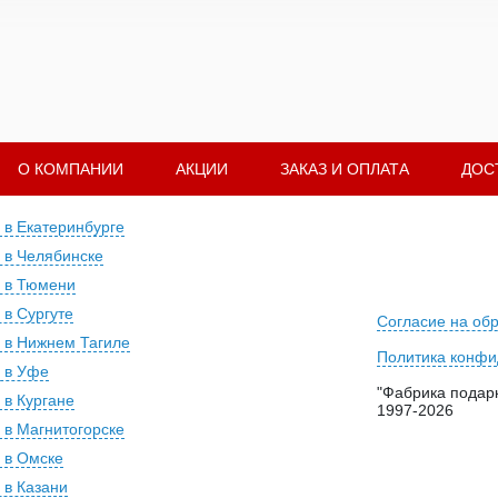
О КОМПАНИИ
АКЦИИ
ЗАКАЗ И ОПЛАТА
ДОС
 в Екатеринбурге
 в Челябинске
 в Тюмени
 в Сургуте
Согласие на об
 в Нижнем Тагиле
Политика конфи
 в Уфе
"Фабрика подарк
 в Кургане
1997-2026
 в Магнитогорске
 в Омске
 в Казани